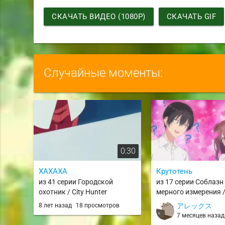
СКАЧАТЬ ВИДЕО (1080P)
СКАЧАТЬ GIF
Случайные моменты:
0:30
ХАХАХА
Крутотень
из 41 серии Городской
из 17 серии Соблазн 
охотник / City Hunter
мерного измерения / 
no Ririsa
8 лет назад
18 просмотров
アレックス
7 месяцев наза