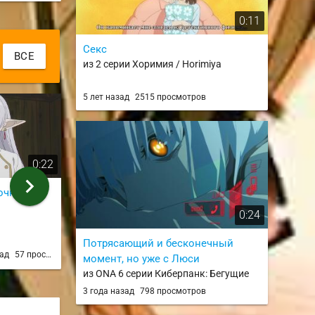
0:11
Секс
ВСЕ
из 2 серии Хоримия / Horimiya
5 лет назад
2515 просмотров
0:22
0:35
chevron_right
очку
Истеричка Фрирен
Sousou no Fri
из 3 серии
Season Openi
0:24
из 1 серии
semirlapid
Ponkan
Потрясающий и бесконечный
зад
57 просмотров
6 месяцев назад
57 просмотров
6 месяце
момент, но уже с Люси
из ONA 6 серии Киберпанк: Бегущие
по краю / Cyberpunk: Edgerunners
3 года назад
798 просмотров