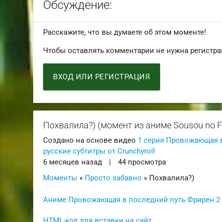
Обсуждение:
Расскажите, что вы думаете об этом моменте!
Чтобы оставлять комментарии не нужна регистра
ВХОД ИЛИ РЕГИСТРАЦИЯ
Похвалила?) (момент из аниме Sousou no Fr
Создано на основе видео
1 серия Провожающая в 
русские субтитры от Crunchyroll
6 месяцев назад
|
44 просмотра
Моменты
»
Просто забавно
» Похвалила?)
Аниме Провожающая в последний путь Фрирен 2 се
HTML-код для вставки на сайт