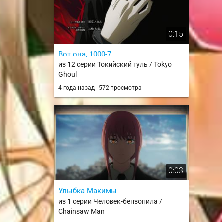
0:15
Вот она, 1000-7
из 12 серии Токийский гуль / Tokyo
Ghoul
4 года назад
572 просмотра
0:03
Улыбка Макимы
из 1 серии Человек-бензопила /
Chainsaw Man