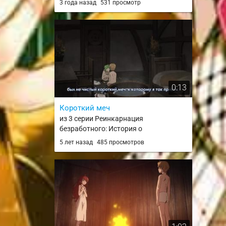
3 года назад
531 просмотр
0:13
Короткий меч
из 3 серии Реинкарнация
безработного: История о
приключениях в другом мире /
5 лет назад
485 просмотров
Mushoku Tensei: Isekai Ittara Honki
Dasu