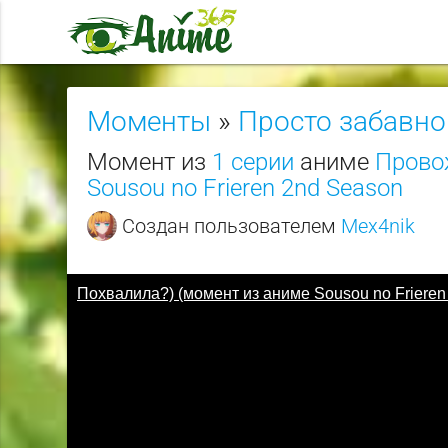
Моменты
»
Просто забавно
Момент из
1 серии
аниме
Прово
Sousou no Frieren 2nd Season
Создан пользователем
Mex4nik