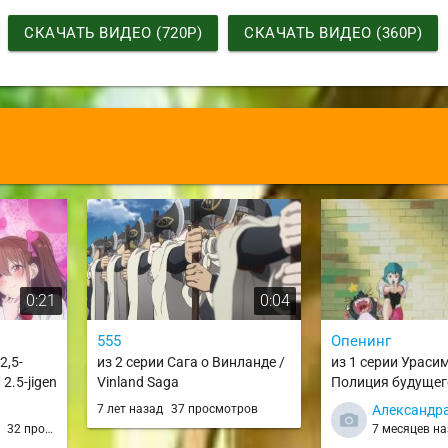
СКАЧАТЬ ВИДЕО (720P)
СКАЧАТЬ ВИДЕО (360P)
0:21
0:04
555
Опенинг
2,5-
из 2 серии Сага о Винланде /
из 1 серии Ураси
2.5-jigen
Vinland Saga
Полиция будущего
Keisatsu Urashim
7 лет назад
37 просмотров
Александр
д
32 просмотра
7 месяцев н