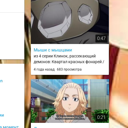
0:47
Мыши с мышцами
из 4 серии Клинок, рассекающий
демонов: Квартал красных фонарей /
Kimetsu no Yaiba: Yuukaku-hen
4 года назад
683 просмотра
on
ии
0:21
а момент