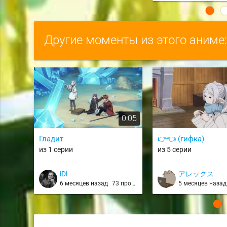
Другие моменты из этого аниме
0:05
Гладит
👉👈 (гифка)
из 1 серии
из 5 серии
iDl
アレックス
6 месяцев назад
73 просмотра
5 месяцев наза