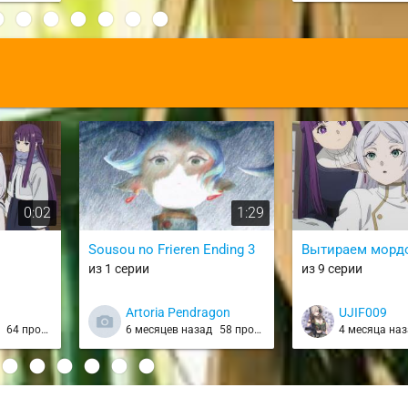
:
0:02
1:29
Sousou no Frieren Ending 3
Вытираем морд
из 1 серии
из 9 серии
Artoria Pendragon
UJIF009
д
64 просмотра
6 месяцев назад
58 просмотров
4 месяца на