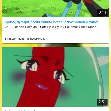
0:44
Бриам, пузыри, песни, танцы, веселье покемонов и гольф
из 110 серии Покемон: Солнце и Луна / Pokemon Sun & Moon
3 недели назад
13 просмотров
2:51