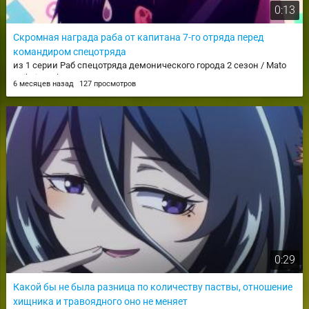
0:13
Скромная награда раба от капитана 7-го отряда перед
командиром спецотряда
из 1 серии Раб спецотряда демонического города 2 сезон / Mato
Seihei no Slave 2
6 месяцев назад
127 просмотров
0:29
Какой бы не была разница по количеству паствы, отношение
хищника и травоядного оно не меняет