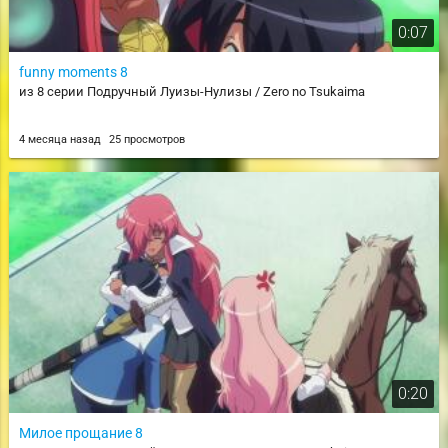
0:07
funny moments 8
из 8 серии Подручный Луизы-Нулизы / Zero no Tsukaima
4 месяца назад
25 просмотров
0:20
Милое прощание 8