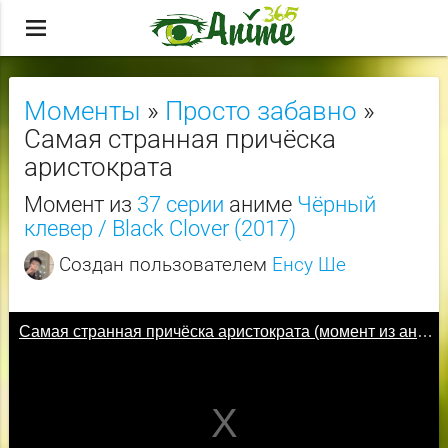
menu
Моменты
»
Просто забавно
»
Самая странная причёска
аристократа
Момент из
37 серии
аниме
Чёрный
клевер / Black Clover (2017)
Создан пользователем
Енсу Ше