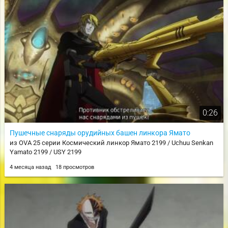
0:26
Пушечные снаряды орудийных башен линкора Ямато
из OVA 25 серии Космический линкор Ямато 2199 / Uchuu Senkan
Yamato 2199 / USY 2199
4 месяца назад
18 просмотров