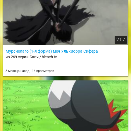
2:07
Мурсиелаго (1-я форма) меч Улькиорра Сифера
из 269 серии Блич / bleach tv
3 месяца назад
14 просмотров