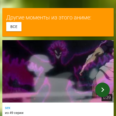
Другие моменты из этого аниме:
ВСЕ
chevron_right
0:39
sex
из 49 серии