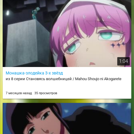
1:04
Монашка-злодейка 3-х звёзд
из 8 серии Становясь волшебницей / Mahou Shoujo ni Akogarete
7 месяцев назад
35 просмотров