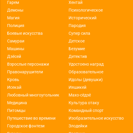
Гарем
Хентай
Демоны
Психологическое
Магия
Исторический
Полиция
Пародия
Боевые искусства
Супер сила
Самураи
Детское
Машины
Безумие
Дзёсей
Детектив
Взрослые персонажи
Удостоено наград
Правонарушители
Образовательное
Кровь
Идолы (девушки)
Исекай
Ияшикей
Любовный многоугольник
Махо-сёдзё
Медицина
Культура отаку
Питомцы
Командный спорт
Путешествие во времени
Изобразительное искусство
Городское фэнтези
Злодейки