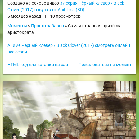
Создано на основе видео
37 серия Чёрный клевер / Black
Clover (2017) озвучка от AniLibria (BD)
5 месяцев назад
|
10 просмотров
Моменты
»
Просто забавно
» Самая странная причёска
аристократа
Аниме Чёрный клевер / Black Clover (2017) смотреть онлайн
все серии
HTML-код для вставки на сайт
Пожаловаться на момент