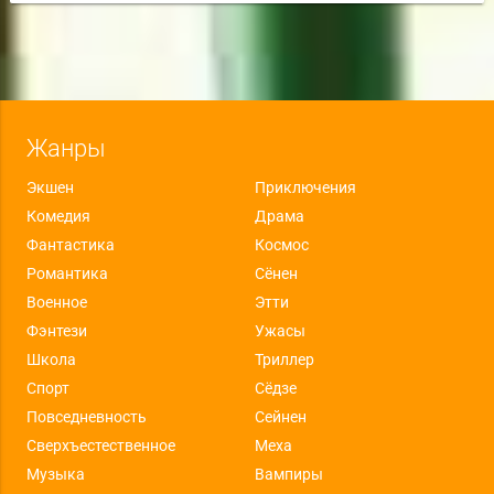
Жанры
Экшен
Приключения
Комедия
Драма
Фантастика
Космос
Романтика
Сёнен
Военное
Этти
Фэнтези
Ужасы
Школа
Триллер
Спорт
Сёдзе
Повседневность
Сейнен
Сверхъестественное
Меха
Музыка
Вампиры