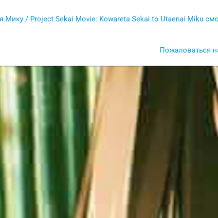
ку / Project Sekai Movie: Kowareta Sekai to Utaenai Miku см
Пожаловаться н