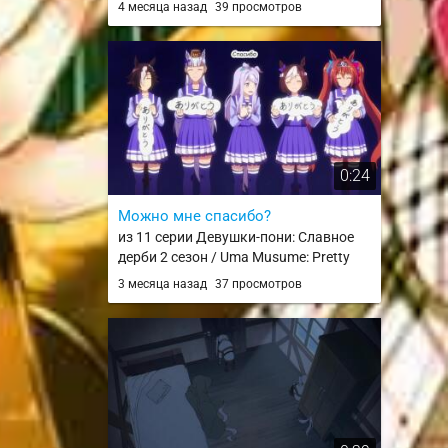
4 месяца назад
39 просмотров
0:24
Можно мне спасибо?
из 11 серии Девушки-пони: Славное
дерби 2 сезон / Uma Musume: Pretty
Derby Season 2
3 месяца назад
37 просмотров