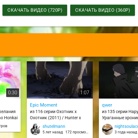
СКАЧАТЬ ВИДЕО (720P)
СКАЧАТЬ ВИДЕО (360P)
0:30
1:07
Epic Moment
qwer
 желания
из 116 серии Охотник х
из 135 серии Нару
no Honkai
Охотник (2011) / Hunter x
Ураганные хроник
Hunter (2011)
Shippuuden
тров
shutelmann
nightsoulac
5 лет назад
172 просмотра
3 года наза