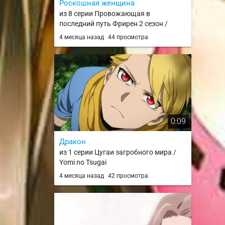
Роскошная женщина
из 8 серии Провожающая в
последний путь Фрирен 2 сезон /
Sousou no Frieren 2nd Season
4 месяца назад
44 просмотра
0:09
Дракон
из 1 серии Цугаи загробного мира /
Yomi no Tsugai
4 месяца назад
42 просмотра