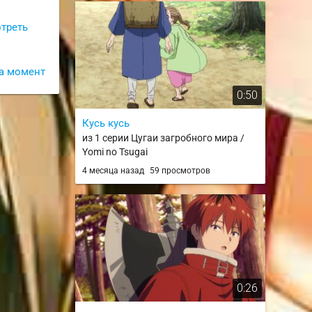
отреть
а момент
0:50
Кусь кусь
из 1 серии Цугаи загробного мира /
Yomi no Tsugai
4 месяца назад
59 просмотров
0:26