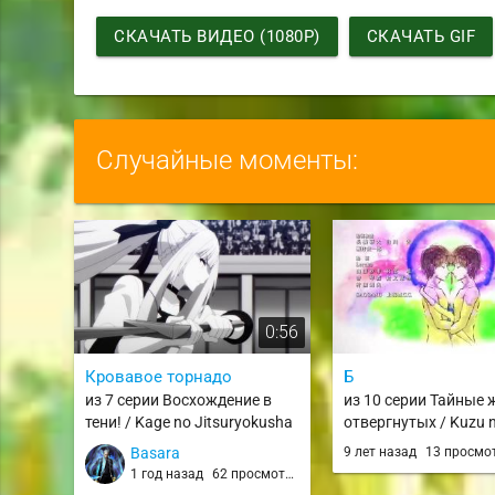
СКАЧАТЬ ВИДЕО (1080P)
СКАЧАТЬ GIF
Случайные моменты:
0:56
Кровавое торнадо
Б
из 7 серии Восхождение в
из 10 серии Тайные
тени! / Kage no Jitsuryokusha
отвергнутых / Kuzu 
ni Naritakute!
Basara
9 лет назад
13 просмо
1 год назад
62 просмотра