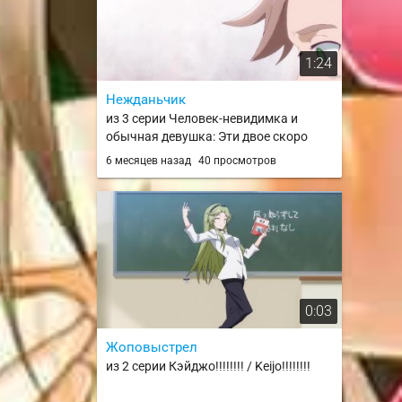
1:24
Нежданьчик
из 3 серии Человек-невидимка и
обычная девушка: Эти двое скоро
станут мужем и женой / Toumei Otoko
6 месяцев назад
40 просмотров
to Ningen Onna: Sonouchi Fuufu ni Naru
Futari
0:03
Жоповыстрел
из 2 серии Кэйджо!!!!!!!! / Keijo!!!!!!!!