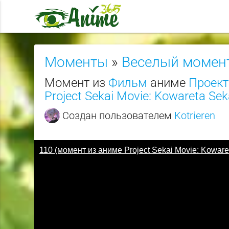
Моменты
»
Веселый момен
Момент из
Фильм
аниме
Проект
Project Sekai Movie: Kowareta Sek
Создан пользователем
Kotrieren