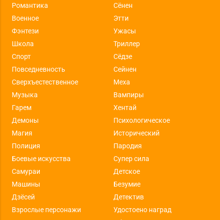
Романтика
Сёнен
Военное
Этти
Фэнтези
Ужасы
Школа
Триллер
Спорт
Сёдзе
Повседневность
Сейнен
Сверхъестественное
Меха
Музыка
Вампиры
Гарем
Хентай
Демоны
Психологическое
Магия
Исторический
Полиция
Пародия
Боевые искусства
Супер сила
Самураи
Детское
Машины
Безумие
Дзёсей
Детектив
Взрослые персонажи
Удостоено наград