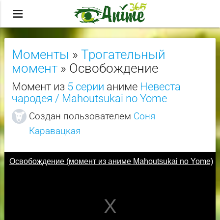
menu
Моменты
»
Трогательный
момент
» Освобождение
Момент из
5 серии
аниме
Невеста
чародея / Mahoutsukai no Yome
Создан пользователем
Соня
Каравацкая