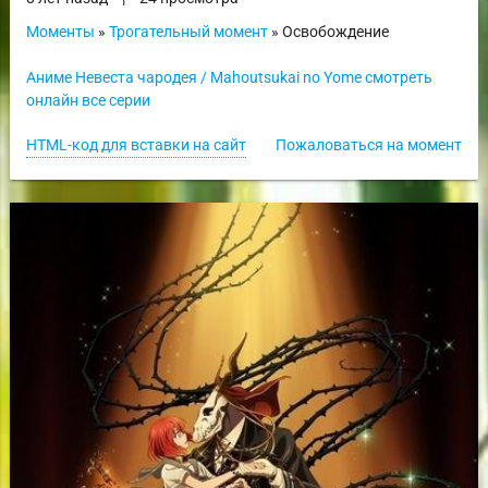
Моменты
»
Трогательный момент
» Освобождение
Аниме Невеста чародея / Mahoutsukai no Yome смотреть
онлайн все серии
HTML-код для вставки на сайт
Пожаловаться на момент