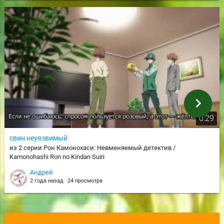
chevron_right
0:29
свин неуязвимый
из 2 серии Рон Камонохаси: Невменяемый детектив /
Kamonohashi Ron no Kindan Suiri
Андрей
2 года назад
24 просмотра