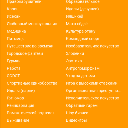
Правонарушители
Образовательное
Кровь
Идолы (девушки)
Исекай
Ияшикей
Любовный многоугольник
Махо-сёдзё
Медицина
Культура отаку
Питомцы
Командный спорт
Путешествие во времени
Изобразительное искусство
Городское фэнтези
Злодейки
Гурман
Эротика
Работа
Антропоморфизм
CGDCT
Уход за детьми
Спортивные единоборства
Игра с высокими ставками
Идолы (парни)
Организованная преступность
Гэг юмор
Исполнительское искусство
Реинкарнация
Обратный гарем
Романтический подтекст
Шоу-бизнес
Выживание
Видеоигры