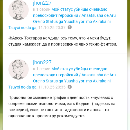
jhon227
к 1 серии
Мой статус убийцы очевидно
превосходит геройский / Ansatsusha de Aru
Ore no Status ga Yuusha yori mo Akiraka ni
report
Tsuyoi no da ga
,
11.10.25 20:37
@Арсен Тохтаров не удивлюсь тому, что и мехи будут,
студия намекает, да и произведение явно техно-фэнтези.
jhon227
к 1 серии
Мой статус убийцы очевидно
превосходит геройский / Ansatsusha de Aru
Ore no Status ga Yuusha yori mo Akiraka ni
report
Tsuyoi no da ga
,
11.10.25 20:35
Прикольное смешение графики девяностых-нулевых с
современными технологиями, есть бюджет (надеюсь на
все серии), если не тошнит от эджовости и эпоса - то
однозначно к просмотру рекомендуется.