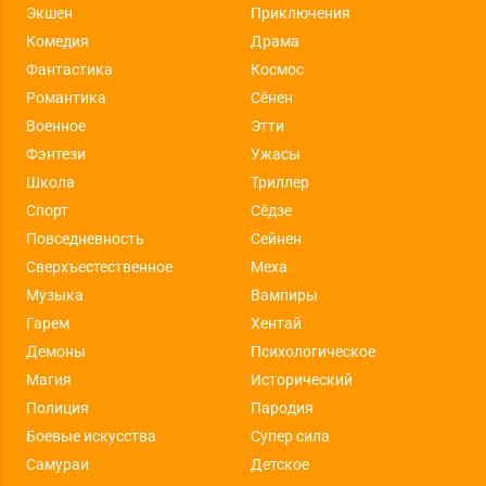
Экшен
Приключения
Комедия
Драма
Фантастика
Космос
Романтика
Сёнен
Военное
Этти
Фэнтези
Ужасы
Школа
Триллер
Спорт
Сёдзе
Повседневность
Сейнен
Сверхъестественное
Меха
Музыка
Вампиры
Гарем
Хентай
Демоны
Психологическое
Магия
Исторический
Полиция
Пародия
Боевые искусства
Супер сила
Самураи
Детское