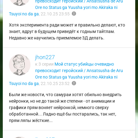
превосходит геройский / Ansatsusha de Aru
Ore no Status ga Yuusha yori mo Akiraka ni
report
Tsuyoi no da ga
,
22.10.25 23:55
Хотя эксперимента ради может и правильно делают, кто
знает, вдруг в будущем приведёт к годным тайтлам.
Недавно же научились приемлемое 3Д делать.
jhon227
к 3 серии
Мой статус убийцы очевидно
превосходит геройский / Ansatsusha de Aru
Ore no Status ga Yuusha yori mo Akiraka ni
report
Tsuyoi no da ga
,
22.10.25 23:52
Были же новости, что самураи хотят обильно внедрить
нейронки, но не до такой же степени - от анимации и
графики прям воняет нейронкой, немного сверху
обработанной... Ладно ещё бы постарались, так нет,
прям ляпы жёсткие...