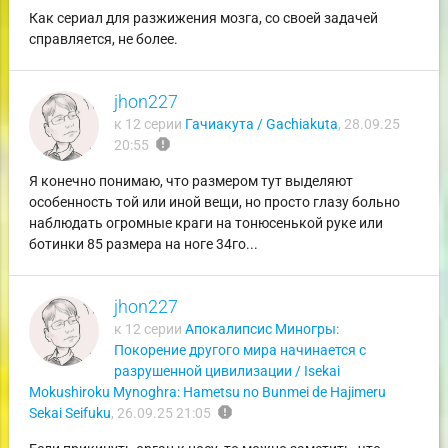
Как сериал для разжижения мозга, со своей задачей
справляется, не более.
jhon227
к 12 серии
Гачиакута / Gachiakuta
,
28.09.25
report
20:55
Я конечно понимаю, что размером тут выделяют
особенность той или иной вещи, но просто глазу больно
наблюдать огромные краги на тонюсенькой руке или
ботинки 85 размера на ноге 34го...
jhon227
к 12 серии
Апокалипсис Миногры:
Покорение другого мира начинается с
разрушенной цивилизации / Isekai
Mokushiroku Mynoghra: Hametsu no Bunmei de Hajimeru
report
Sekai Seifuku
,
26.09.25 21:05