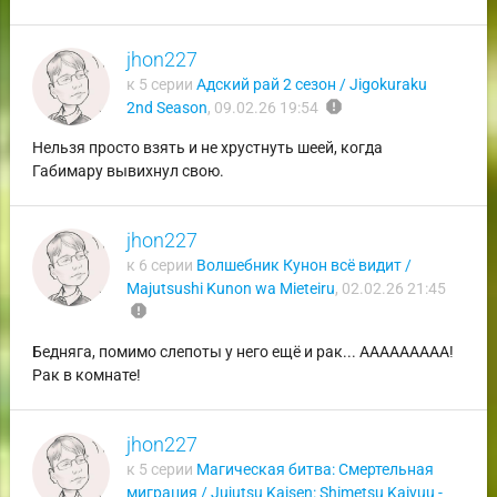
jhon227
к 5 серии
Адский рай 2 сезон / Jigokuraku
report
2nd Season
,
09.02.26 19:54
Нельзя просто взять и не хрустнуть шеей, когда
Габимару вывихнул свою.
jhon227
к 6 серии
Волшебник Кунон всё видит /
Majutsushi Kunon wa Mieteiru
,
02.02.26 21:45
report
Бедняга, помимо слепоты у него ещё и рак... ААААААААА!
Рак в комнате!
jhon227
к 5 серии
Магическая битва: Смертельная
миграция / Jujutsu Kaisen: Shimetsu Kaiyuu -