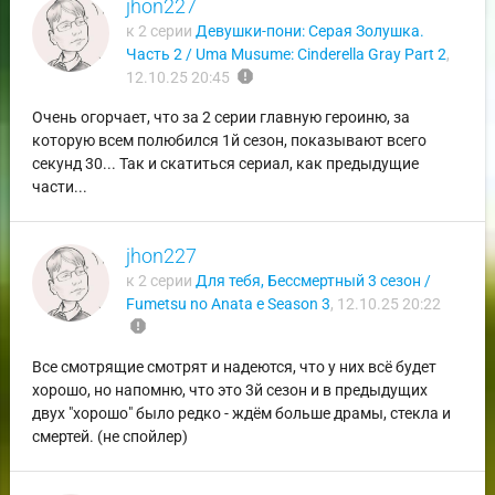
jhon227
к 2 серии
Девушки-пони: Серая Золушка.
Часть 2 / Uma Musume: Cinderella Gray Part 2
,
report
12.10.25 20:45
Очень огорчает, что за 2 серии главную героиню, за
которую всем полюбился 1й сезон, показывают всего
секунд 30... Так и скатиться сериал, как предыдущие
части...
jhon227
к 2 серии
Для тебя, Бессмертный 3 сезон /
Fumetsu no Anata e Season 3
,
12.10.25 20:22
report
Все смотрящие смотрят и надеются, что у них всё будет
хорошо, но напомню, что это 3й сезон и в предыдущих
двух "хорошо" было редко - ждём больше драмы, стекла и
смертей. (не спойлер)