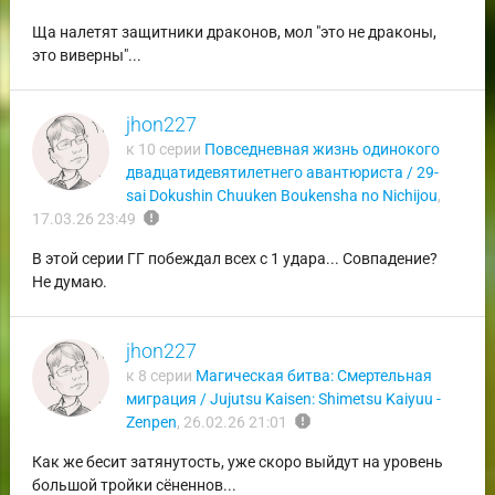
Ща налетят защитники драконов, мол "это не драконы,
это виверны"...
jhon227
к 10 серии
Повседневная жизнь одинокого
двадцатидевятилетнего авантюриста / 29-
sai Dokushin Chuuken Boukensha no Nichijou
,
report
17.03.26 23:49
В этой серии ГГ побеждал всех с 1 удара... Совпадение?
Не думаю.
jhon227
к 8 серии
Магическая битва: Смертельная
миграция / Jujutsu Kaisen: Shimetsu Kaiyuu -
report
Zenpen
,
26.02.26 21:01
Как же бесит затянутость, уже скоро выйдут на уровень
большой тройки сёненнов...