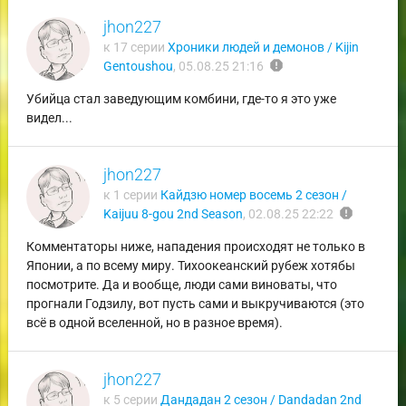
jhon227
к 17 серии
Хроники людей и демонов / Kijin
report
Gentoushou
,
05.08.25 21:16
Убийца стал заведующим комбини, где-то я это уже
видел...
jhon227
к 1 серии
Кайдзю номер восемь 2 сезон /
report
Kaijuu 8-gou 2nd Season
,
02.08.25 22:22
Комментаторы ниже, нападения происходят не только в
Японии, а по всему миру. Тихоокеанский рубеж хотябы
посмотрите. Да и вообще, люди сами виноваты, что
прогнали Годзилу, вот пусть сами и выкручиваются (это
всё в одной вселенной, но в разное время).
jhon227
к 5 серии
Дандадан 2 сезон / Dandadan 2nd