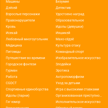
Машины
Безумие
Дзёсей
Детектив
Взрослые персонажи
Удостоено наград
Правонарушители
Образовательное
Кровь
Идолы (девушки)
Исекай
Ияшикей
Любовный многоугольник
Махо-сёдзё
Медицина
Культура отаку
Питомцы
Командный спорт
Путешествие во времени
Изобразительное искусство
Городское фэнтези
Злодейки
Гурман
Эротика
Работа
Антропоморфизм
CGDCT
Уход за детьми
Спортивные единоборства
Игра с высокими ставками
Идолы (парни)
Организованная преступность
Гэг юмор
Исполнительское искусство