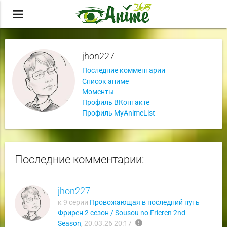
menu
jhon227
Последние комментарии
Список аниме
Моменты
Профиль ВКонтакте
Профиль MyAnimeList
Последние комментарии:
jhon227
к 9 серии
Провожающая в последний путь
Фрирен 2 сезон / Sousou no Frieren 2nd
report
Season
,
20.03.26 20:17