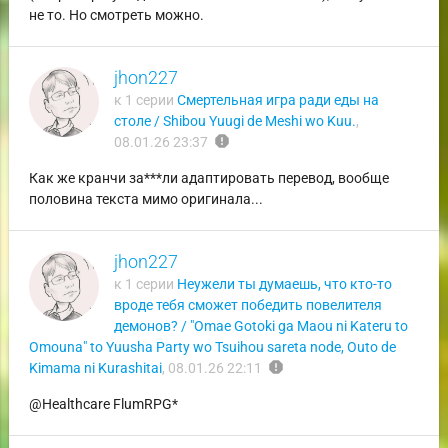
не то. Но смотреть можно.
jhon227
к 1 серии
Смертельная игра ради еды на
столе / Shibou Yuugi de Meshi wo Kuu.
,
report
08.01.26 23:37
Как же кранчи за***ли адаптировать перевод, вообще
половина текста мимо оригинала...
jhon227
к 1 серии
Неужели ты думаешь, что кто-то
вроде тебя сможет победить повелителя
демонов? / "Omae Gotoki ga Maou ni Kateru to
Omouna" to Yuusha Party wo Tsuihou sareta node, Outo de
report
Kimama ni Kurashitai
,
08.01.26 22:11
@Healthcare FlumRPG*