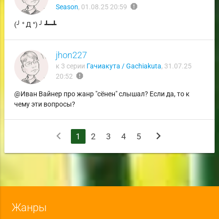
report
Season
,
01.08.25 20:59
(╯ ° Д °) ╯ ┻━┻
jhon227
к 3 серии
Гачиакута / Gachiakuta
,
31.07.25
report
20:52
@Иван Вайнер про жанр "сёнен" слышал? Если да, то к
чему эти вопросы?
chevron_left
chevron_right
1
2
3
4
5
Жанры