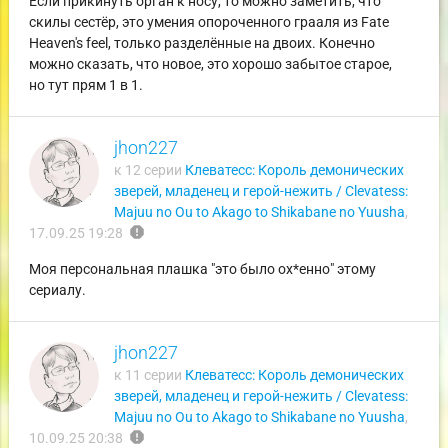
Если прикинуть орган к носу, то можно заметить, что
скилы сестёр, это умения опороченного грааля из Fate
Heaven's feel, только разделённые на двоих. Конечно
можно сказать, что новое, это хорошо забытое старое,
но тут прям 1 в 1.
jhon227
к 12 серии
Клеватесс: Король демонических
зверей, младенец и герой-нежить / Clevatess:
Majuu no Ou to Akago to Shikabane no Yuusha
,
report
17.09.25 19:28
Моя персональная плашка "это было ох*енно" этому
сериалу.
jhon227
к 11 серии
Клеватесс: Король демонических
зверей, младенец и герой-нежить / Clevatess:
Majuu no Ou to Akago to Shikabane no Yuusha
,
report
10.09.25 20:38