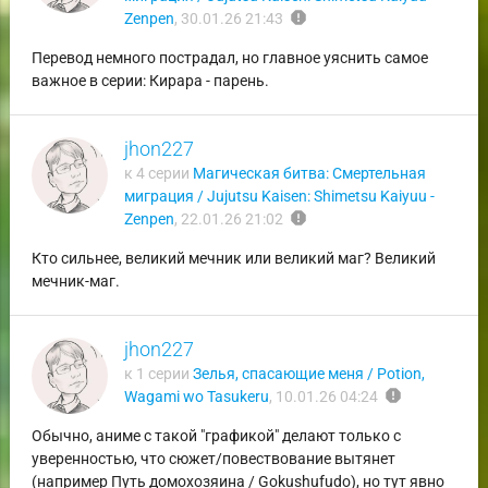
report
Zenpen
,
30.01.26 21:43
Перевод немного пострадал, но главное уяснить самое
важное в серии: Кирара - парень.
jhon227
к 4 серии
Магическая битва: Смертельная
миграция / Jujutsu Kaisen: Shimetsu Kaiyuu -
report
Zenpen
,
22.01.26 21:02
Кто сильнее, великий мечник или великий маг? Великий
мечник-маг.
jhon227
к 1 серии
Зелья, спасающие меня / Potion,
report
Wagami wo Tasukeru
,
10.01.26 04:24
Обычно, аниме с такой "графикой" делают только с
уверенностью, что сюжет/повествование вытянет
(например Путь домохозяина / Gokushufudo), но тут явно