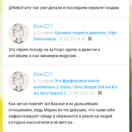
@NekoFurry так уже делали в последнем сериале гандам.
jhon227
к 22 серии
Хроники людей и демонов / Kijin
report
Gentoushou
,
10.09.25 14:36
Эту серию походу на аутсорс сдали, и даже не к
китайцем, а как минимум индусам...
jhon227
к 10 серии
Эта фарфоровая кукла
влюбилась 2 сезон / Sono Bisque Doll wa Koi
report
wo Suru Season 2
,
07.09.25 01:01
Как же не повезёт же Вакане в их дальнейших
отношениях, ведь Марин из тех девушек, что сами себе
нафантазируют обиду и обижаются в реале на людей
которые накосячили в её мечтах...