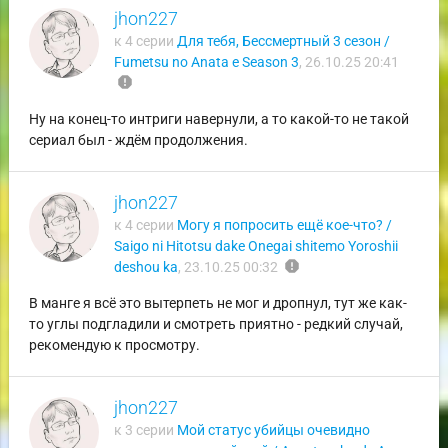
jhon227
к 4 серии
Для тебя, Бессмертный 3 сезон /
Fumetsu no Anata e Season 3
,
26.10.25 20:41
report
Ну на конец-то интриги навернули, а то какой-то не такой
сериал был - ждём продолжения.
jhon227
к 4 серии
Могу я попросить ещё кое-что? /
Saigo ni Hitotsu dake Onegai shitemo Yoroshii
report
deshou ka
,
23.10.25 00:32
В манге я всё это вытерпеть не мог и дропнул, тут же как-
то углы подгладили и смотреть приятно - редкий случай,
рекомендую к просмотру.
jhon227
к 3 серии
Мой статус убийцы очевидно