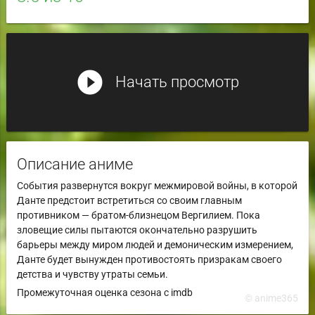
play_circle_filled
Начать просмотр
Описание аниме
События развернутся вокруг межмировой войны, в которой
Данте предстоит встретиться со своим главным
противником — братом-близнецом Вергилием. Пока
зловещие силы пытаются окончательно разрушить
барьеры между миром людей и демоническим измерением,
Данте будет вынужден противостоять призракам своего
детства и чувству утраты семьи.
Промежуточная оценка сезона с imdb
© anime365