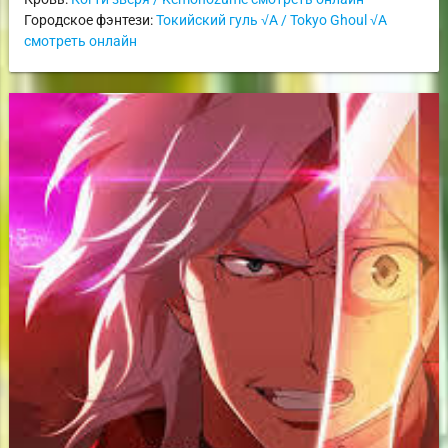
Городское фэнтези:
Токийский гуль √A / Tokyo Ghoul √A
смотреть онлайн