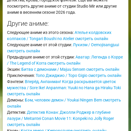
посмотреть другие аниме от студии Studio Mir или другие
аниме в весеннем сезоне 2026 года.
Другие аниме:
Следующее аниме из этого сезона:
Ателье колдовских
колпаков / Tongari Boushi no Atelier смотреть онлайн
Следующее аниме от этой студии:
Лукизм / Oemojisangjuui
смотреть онлайн
Предыдущее аниме от этой студии:
Аватар: Легенда о Корре
/ The Legend of Korra смотреть онлайн
Экшен:
Битва с демонами / Majuu Sensen смотреть онлайн
Приключения:
Топо Джиджио / Topo Gigio смотреть онлайн
Фэнтези:
Вперёд, Анпанман! Когда раскрывается цветок
мужества / Sore Ike! Anpanman: Yuuki no Hana ga Hiraku Toki
смотреть онлайн
Демоны:
Бэм, человек-демон / Youkai Ningen Bem смотреть
онлайн
Детектив:
Детектив Конан: Джолли Роджер в глубине
лазури / Meitantei Conan Movie 11: Konpeki no Jolly Roger
смотреть онлайн
Кровь:
Когти зверя / Kemonozume смотреть онлайн