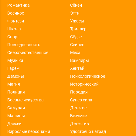
Романтика
Сёнен
Военное
Этти
Фэнтези
Ужасы
Школа
Триллер
Спорт
Сёдзе
Повседневность
Сейнен
Сверхъестественное
Меха
Музыка
Вампиры
Гарем
Хентай
Демоны
Психологическое
Магия
Исторический
Полиция
Пародия
Боевые искусства
Супер сила
Самураи
Детское
Машины
Безумие
Дзёсей
Детектив
Взрослые персонажи
Удостоено наград