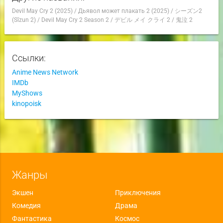
Devil May Cry 2 (2025)
/
Дьявол может плакать 2 (2025)
/
シーズン2
(Sīzun 2)
/
Devil May Cry 2 Season 2
/
デビル メイ クライ 2
/
鬼泣 2
Ссылки:
Anime News Network
IMDb
MyShows
kinopoisk
Жанры
Экшен
Приключения
Комедия
Драма
Фантастика
Космос