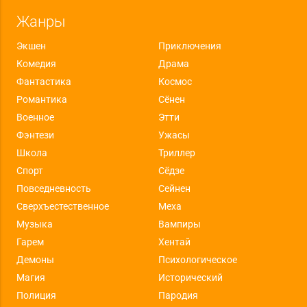
Жанры
Экшен
Приключения
Комедия
Драма
Фантастика
Космос
Романтика
Сёнен
Военное
Этти
Фэнтези
Ужасы
Школа
Триллер
Спорт
Сёдзе
Повседневность
Сейнен
Сверхъестественное
Меха
Музыка
Вампиры
Гарем
Хентай
Демоны
Психологическое
Магия
Исторический
Полиция
Пародия