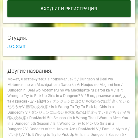
ВХОД ИЛИ РЕГИСТРАЦИЯ
Студия:
J.C. Staff
Другие названия:
Может, я встречу тебя в подземелье? 5
/
Dungeon ni Deai wo
Motomeru no wa Machigatteiru Darou ka V: Houjou no Megami-hen
/
Dungeon ni Deai wo Motomeru no wa Machigatteiru Darou ka V
/
Is It
Wrong to Try to Pick Up Girls in a Dungeon? V
/
В подземелье я пойду,
там красавицу найду! 5
/
ダンジョンに出会いを求めるのは間違っている
だろうかV 豊穣の女神篇
/
Is It Wrong To Try To Pick Up Girls in a
Dungeon? V
/
ダンジョンに出会いを求めるのは間違っているだろうかⅤ 豊
穣の女神篇
/
DanMachi 5th Season
/
Is It Wrong That I Want to Meet You
in a Dungeon 5th Season
/
Is It Wrong to Try to Pick Up Girls in a
Dungeon? V: Goddess of the Harvest Arc
/
DanMachi V
/
Familia Myth V
/
ダンまちⅤ
/
Is It Wrong to Try to Pick Up Girls in a Dungeon? Season 5
/