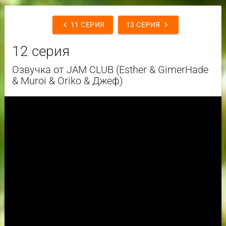
chevron_left
chevron_right
11 СЕРИЯ
13 СЕРИЯ
12 серия
Озвучка от JAM CLUB (Esther & GimerHade
& Muroi & Oriko & Джеф)