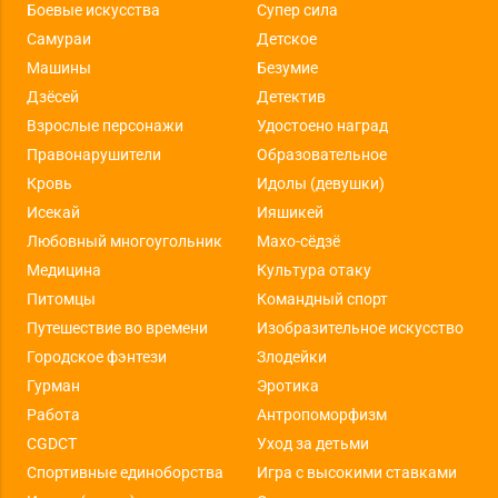
Боевые искусства
Супер сила
Самураи
Детское
Машины
Безумие
Дзёсей
Детектив
Взрослые персонажи
Удостоено наград
Правонарушители
Образовательное
Кровь
Идолы (девушки)
Исекай
Ияшикей
Любовный многоугольник
Махо-сёдзё
Медицина
Культура отаку
Питомцы
Командный спорт
Путешествие во времени
Изобразительное искусство
Городское фэнтези
Злодейки
Гурман
Эротика
Работа
Антропоморфизм
CGDCT
Уход за детьми
Спортивные единоборства
Игра с высокими ставками