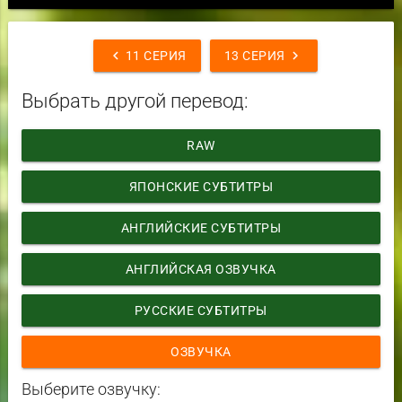
chevron_left
chevron_right
11 СЕРИЯ
13 СЕРИЯ
Выбрать другой перевод:
RAW
ЯПОНСКИЕ СУБТИТРЫ
АНГЛИЙСКИЕ СУБТИТРЫ
АНГЛИЙСКАЯ ОЗВУЧКА
РУССКИЕ СУБТИТРЫ
ОЗВУЧКА
Выберите озвучку: