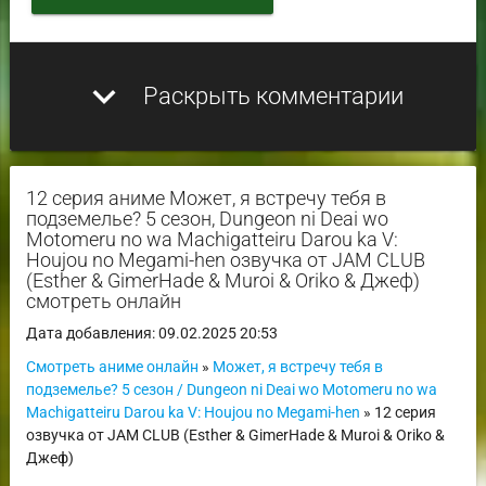
expand_more
Раскрыть комментарии
12 серия аниме Может, я встречу тебя в
подземелье? 5 сезон, Dungeon ni Deai wo
Motomeru no wa Machigatteiru Darou ka V:
Houjou no Megami-hen озвучка от JAM CLUB
(Esther & GimerHade & Muroi & Oriko & Джеф)
смотреть онлайн
Дата добавления: 09.02.2025 20:53
Смотреть аниме онлайн
»
Может, я встречу тебя в
подземелье? 5 сезон / Dungeon ni Deai wo Motomeru no wa
Machigatteiru Darou ka V: Houjou no Megami-hen
» 12 серия
озвучка от JAM CLUB (Esther & GimerHade & Muroi & Oriko &
Джеф)