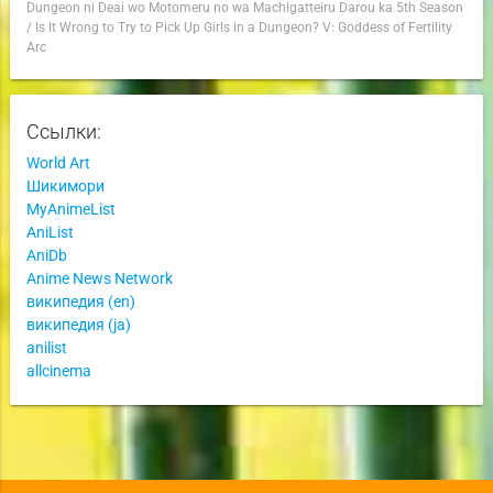
Dungeon ni Deai wo Motomeru no wa Machigatteiru Darou ka 5th Season
/
Is It Wrong to Try to Pick Up Girls in a Dungeon? V: Goddess of Fertility
Arc
Ссылки:
World Art
Шикимори
MyAnimeList
AniList
AniDb
Anime News Network
википедия (en)
википедия (ja)
anilist
allcinema