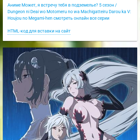
Аниме Может, я встречу тебя в подземелье? 5 сезон /
Dungeon ni Deai wo Motomeru no wa Machigatteiru Darou ka V:
Houjou no Megami-hen смотреть онлайн все серии
HTML-код для вставки на сайт