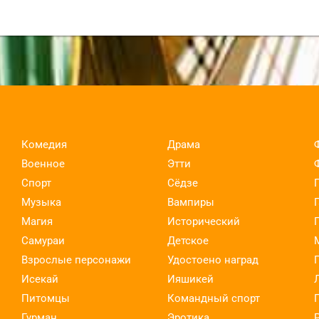
Комедия
Драма
Военное
Этти
Спорт
Сёдзе
Музыка
Вампиры
Магия
Исторический
Самураи
Детское
Взрослые персонажи
Удостоено наград
Исекай
Ияшикей
Питомцы
Командный спорт
Гурман
Эротика