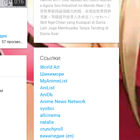
0:16
e Agora Sou Imbatível no Mundo Real
/
在
异世界获得超强能力的我，在现实世界照样
无敌～等级提升改变人生命运
/
いせれべ
/
Skill Nge-Cheat yang Kudapat di Dunia
Lain Juga Membuatku Tanpa Tanding di
Dunia Asal
лдик
д
57 просмотров
Ссылки:
World Art
Шикимори
MyAnimeList
AniList
ны
AniDb
Anime News Network
syoboi
allcinema
natalie
crunchyroll
википедия (en)