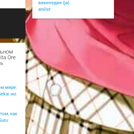
википедия (ja)
anilist
льном
ita Ore
ть
ом мире:
Sekai wo
том, как
Suru: