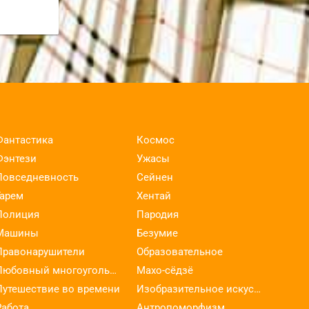
Фантастика
Космос
Фэнтези
Ужасы
Повседневность
Сейнен
Гарем
Хентай
Полиция
Пародия
Машины
Безумие
Правонарушители
Образовательное
Любовный многоугольник
Махо-сёдзё
Путешествие во времени
Изобразительное искусство
Работа
Антропоморфизм