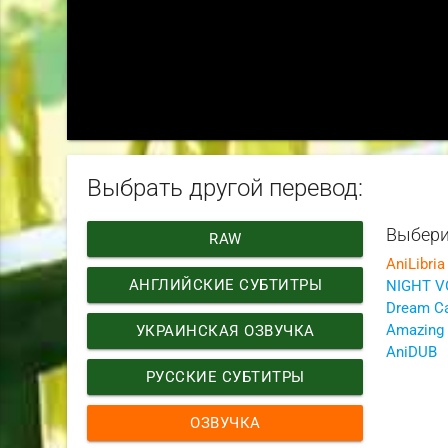
Выбрать другой перевод:
Выбери
RAW
AniLibria
АНГЛИЙСКИЕ СУБТИТРЫ
NIGHT V
Dream Ca
Amazing 
УКРАИНСКАЯ ОЗВУЧКА
AniDUB
РУССКИЕ СУБТИТРЫ
ОЗВУЧКА