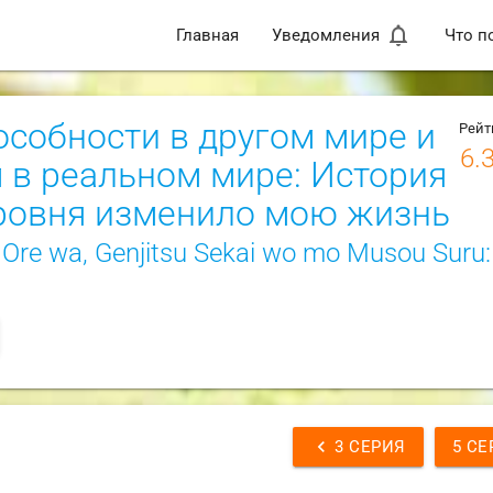
notifications_none
Главная
Уведомления
Что п
особности в другом мире и
Рейт
6.
 в реальном мире: История
уровня изменило мою жизнь
ta Ore wa, Genjitsu Sekai wo mo Musou Suru:
chevron_left
3 СЕРИЯ
5 СЕ