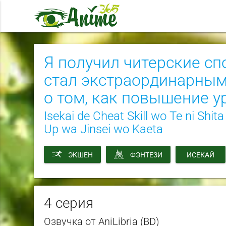
Я получил читерские сп
стал экстраординарным
о том, как повышение 
Isekai de Cheat Skill wo Te ni Shi
Up wa Jinsei wo Kaeta
ЭКШЕН
ФЭНТЕЗИ
ИСЕКАЙ
4 серия
Озвучка от AniLibria (BD)