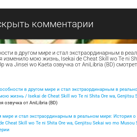
скрыть комментарии
бности в другом мире и стал экстраординарным в реа
изменило мою жизнь, Isekai de Cheat Skill wo Te ni Sh
Up wa Jinsei wo Kaeta озвучка от AniLibria (BD) смотре
пособности в другом мире и стал экстраординарным в реальн
жизнь / Isekai de Cheat Skill wo Te ni Shita Ore wa, Genjitsu 
я озвучка от AniLibria (BD)
 мире и стал экстраординарным в реальном мире: История о 
heat Skill wo Te ni Shita Ore wa, Genjitsu Sekai wo mo Musou 
серии