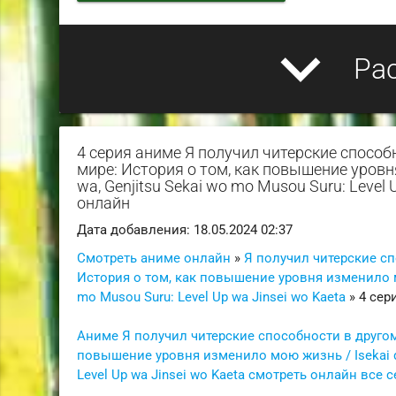
expand_more
Ра
4 серия аниме Я получил читерские спосо
мире: История о том, как повышение уровня 
wa, Genjitsu Sekai wo mo Musou Suru: Level 
онлайн
Дата добавления: 18.05.2024 02:37
Смотреть аниме онлайн
»
Я получил читерские с
История о том, как повышение уровня изменило мою 
mo Musou Suru: Level Up wa Jinsei wo Kaeta
» 4 сери
Аниме Я получил читерские способности в другом
повышение уровня изменило мою жизнь / Isekai de C
Level Up wa Jinsei wo Kaeta смотреть онлайн все 