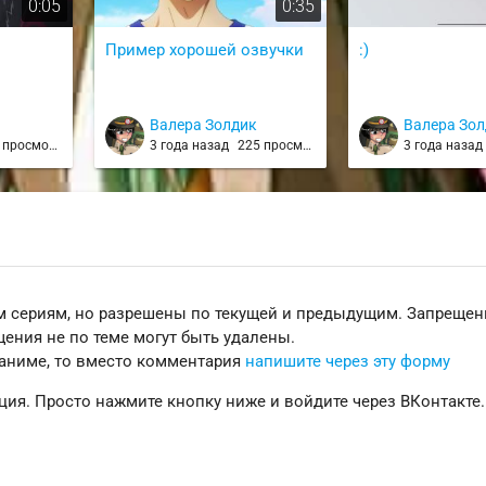
0:05
0:35
Пример хорошей озвучки
:)
Валера Золдик
Валера Зо
просмотров
3 года назад
225 просмотров
3 года наза
 сериям, но разрешены по текущей и предыдущим. Запреще
ения не по теме могут быть удалены.
 аниме, то вместо комментария
напишите через эту форму
ция. Просто нажмите кнопку ниже и войдите через ВКонтакте.