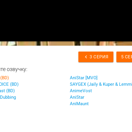
chevron_left
3 СЕРИЯ
5 СЕ
те озвучку:
 (BD)
AniStar [MVO]
OICE (BD)
SAYGEX (Jaily & Kuper & Lemmi
st (BD)
AnimeVost
Dubbing
AniStar
AniMaunt