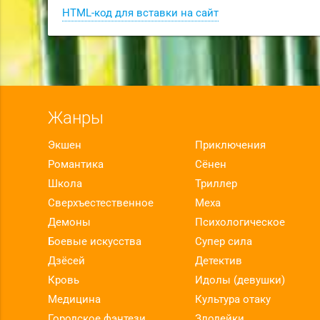
HTML-код для вставки на сайт
Жанры
Экшен
Приключения
Романтика
Сёнен
Школа
Триллер
Сверхъестественное
Меха
Демоны
Психологическое
Боевые искусства
Супер сила
Дзёсей
Детектив
Кровь
Идолы (девушки)
Медицина
Культура отаку
Городское фэнтези
Злодейки