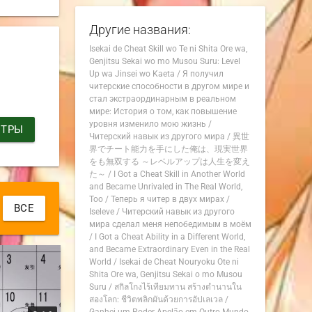
Другие названия:
Isekai de Cheat Skill wo Te ni Shita Ore wa,
Genjitsu Sekai wo mo Musou Suru: Level
Up wa Jinsei wo Kaeta
/
Я получил
читерские способности в другом мире и
стал экстраординарным в реальном
мире: История о том, как повышение
уровня изменило мою жизнь
/
ИТРЫ
Читерский навык из другого мира
/
異世
界でチート能力を手にした俺は、現実世界
をも無双する ～レベルアップは人生を変え
た～
/
I Got a Cheat Skill in Another World
and Became Unrivaled in The Real World,
Too
/
Теперь я читер в двух мирах
/
ВСЕ
Iseleve
/
Читерский навык из другого
мира сделал меня непобедимым в моём
/
I Got a Cheat Ability in a Different World,
and Became Extraordinary Even in the Real
World
/
Isekai de Cheat Nouryoku Ote ni
Shita Ore wa, Genjitsu Sekai o mo Musou
Suru
/
สกิลโกงไร้เทียมทาน สร้างตำนานใน
สองโลก: ชีวิตพลิกผันด้วยการอัปเลเวล
/
Ganhei um Poder Apelão em Outro Mundo