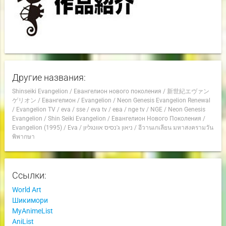
Другие названия:
Shinseiki Evangelion
/
Евангелион нового поколения
/
新世紀エヴァン
ゲリオン
/
Евангелион
/
Evangelion
/
Neon Genesis Evangelion Renewal
/
Evangelion TV
/
eva
/
sse
/
eva tv
/
ева
/
nge tv
/
NGE
/
Neon Genesis
Evangelion
/
Shin Seiki Evangelion
/
Евангелион Нового Поколения
/
Evangelion (1995)
/
Eva
/
ניאון ג'נסיס אוונגליון
/
อีวานเกเลียน มหาสงครามวัน
พิพากษา
Ссылки:
World Art
Шикимори
MyAnimeList
AniList