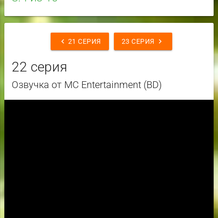
chevron_left
chevron_right
21 СЕРИЯ
23 СЕРИЯ
22 серия
Озвучка от MC Entertainment (BD)