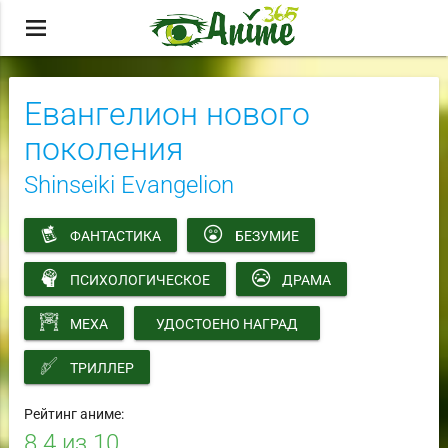
menu
Евангелион нового
поколения
Shinseiki Evangelion
ФАНТАСТИКА
БЕЗУМИЕ
ПСИХОЛОГИЧЕСКОЕ
ДРАМА
МЕХА
УДОСТОЕНО НАГРАД
ТРИЛЛЕР
Рейтинг аниме:
8.4
из 10