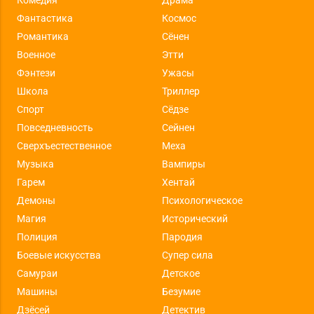
Фантастика
Космос
Романтика
Сёнен
Военное
Этти
Фэнтези
Ужасы
Школа
Триллер
Спорт
Сёдзе
Повседневность
Сейнен
Сверхъестественное
Меха
Музыка
Вампиры
Гарем
Хентай
Демоны
Психологическое
Магия
Исторический
Полиция
Пародия
Боевые искусства
Супер сила
Самураи
Детское
Машины
Безумие
Дзёсей
Детектив