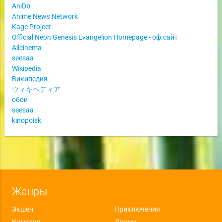
AniDb
Anime News Network
Kage Project
Official Neon Genesis Evangelion Homepage - оф.сайт
Allcinema
seesaa
Wikipedia
Википедия
ウィキペディア
обои
seesaa
kinopoisk
Жанры
Экшен
Приключения
Комедия
Драма