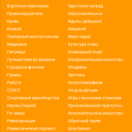
Взрослые персонажи
Удостоено наград
Правонарушители
Образовательное
Кровь
Идолы (девушки)
Исекай
Ияшикей
Любовный многоугольник
Махо-сёдзё
Медицина
Культура отаку
Питомцы
Командный спорт
Путешествие во времени
Изобразительное искусство
Городское фэнтези
Злодейки
Гурман
Эротика
Работа
Антропоморфизм
CGDCT
Уход за детьми
Спортивные единоборства
Игра с высокими ставками
Идолы (парни)
Организованная преступность
Гэг юмор
Исполнительское искусство
Реинкарнация
Обратный гарем
Романтический подтекст
Шоу-бизнес