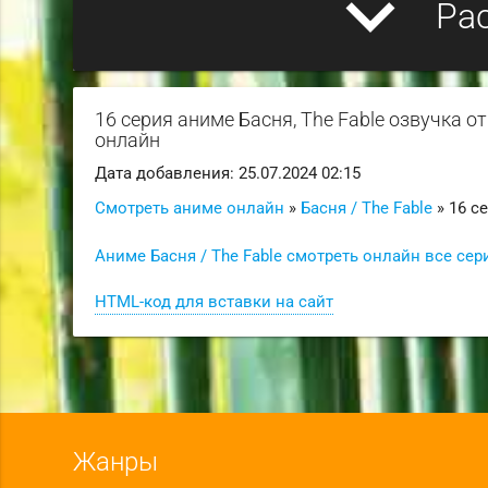
expand_more
Ра
16 серия аниме Басня, The Fable озвучк
онлайн
Дата добавления: 25.07.2024 02:15
Смотреть аниме онлайн
»
Басня / The Fable
» 16 с
Аниме Басня / The Fable смотреть онлайн все сер
HTML-код для вставки на сайт
Жанры