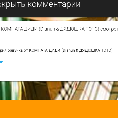
скрыть комментарии
а от КОМНАТА ДИДИ (Dianun & ДЯДЮШКА ТОТС) смотре
ерия озвучка от КОМНАТА ДИДИ (Dianun & ДЯДЮШКА ТОТС)
ии