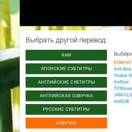
Выбрать другой перевод:
Выбери
RAW
ЯПОНСКИЕ СУБТИТРЫ
AniLibria
Youkai S
AniRise
АНГЛИЙСКИЕ СУБТИТРЫ
TVShow
АНГЛИЙСКАЯ ОЗВУЧКА
AniDUB
РУССКИЕ СУБТИТРЫ
ОЗВУЧКА