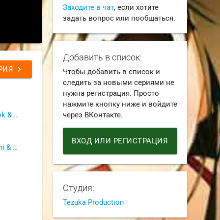
Заходите в чат
, если хотите
задать вопрос или пообщаться.
Добавить в список:
chevron_right
РИЯ
Чтобы добавить в список и
следить за новыми сериями не
нужна регистрация. Просто
нажмите кнопку ниже и войдите
Dream Cast (Airis & BrainDeLook & Ket & Lelik_time & Orru & SteycheR)
через ВКонтакте.
ВХОД ИЛИ РЕГИСТРАЦИЯ
AniDub Online (Gaitesh & Medani & Meskon & Бурбон)
Студия:
Tezuka Production