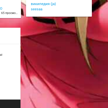
википедия (ja)
LO
JohnVish
seesaa
д
65 просмотров
2 года назад
48 просмотров
ны