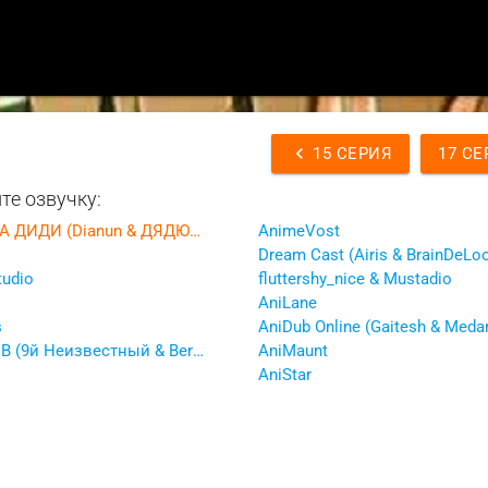
chevron_left
15 СЕРИЯ
17 СЕ
те озвучку:
КОМНАТА ДИДИ (Dianun & ДЯДЮШКА ТОТС)
AnimeVost
tudio
fluttershy_nice & Mustadio
AniLane
s
JAM CLUB (9й Неизвестный & Berserk & Demi4 & Jam & Oriko & Viki & Мистер Бебрик)
AniMaunt
AniStar