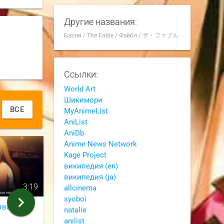
Другие названия:
Басня
/
The Fable
/
Фэйбл
/
ザ・ファブル
Ссылки:
World Art
Шикимори
ВСЕ
MyAnimeList
AniList
AniDb
Anime News Network
Kage Project
википедия (en)
википедия (ja)
3:19
0:27
allcinema
chevron_right
syoboi
тва
Совсем нечего делать
natalie
anilist