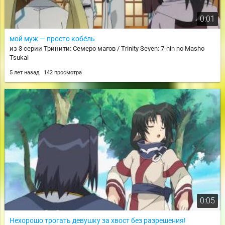
0:01
мой муж — просто кобе́ль
из 3 серии Тринити: Семеро магов / Trinity Seven: 7-nin no Masho
Tsukai
5 лет назад
142 просмотра
0:05
Нехорошо трогать девушку за хвост без разрешения!