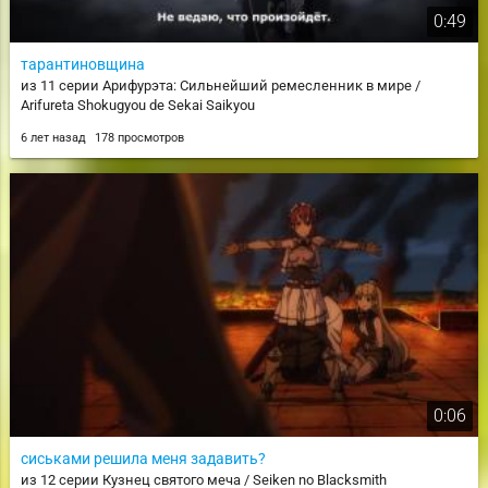
0:49
тарантиновщина
из 11 серии Арифурэта: Сильнейший ремесленник в мире /
Arifureta Shokugyou de Sekai Saikyou
6 лет назад
178 просмотров
0:06
сиськами решила меня задавить?
из 12 серии Кузнец святого меча / Seiken no Blacksmith