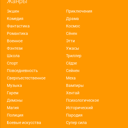
Жанры
Экшен
Приключения
Комедия
Драма
Фантастика
Космос
Романтика
Сёнен
Военное
Этти
Фэнтези
Ужасы
Школа
Триллер
Спорт
Сёдзе
Повседневность
Сейнен
Сверхъестественное
Меха
Музыка
Вампиры
Гарем
Хентай
Демоны
Психологическое
Магия
Исторический
Полиция
Пародия
Боевые искусства
Супер сила