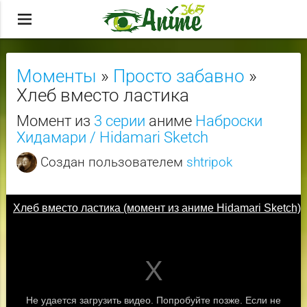
menu
Моменты
»
Просто забавно
»
Хлеб вместо ластика
Момент из
3 серии
аниме
Наброски
Хидамари / Hidamari Sketch
Создан пользователем
shtripok