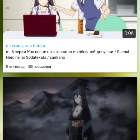
0:06
сточила, как белка
из 6 серии Как воспитать героиню из обычной девушки / Saenai
Heroine no Sodatekata / saekano
5 лет назад
183 просмотра