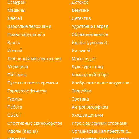
Самураи
Детское
Машины
Безумие
Дзёсей
Детектив
Взрослые персонажи
Удостоено наград
Правонарушители
Образовательное
Кровь
Идолы (девушки)
Исекай
Ияшикей
Любовный многоугольник
Махо-сёдзё
Медицина
Культура отаку
Питомцы
Командный спорт
Путешествие во времени
Изобразительное искусство
Городское фэнтези
Злодейки
Гурман
Эротика
Работа
Антропоморфизм
CGDCT
Уход за детьми
Спортивные единоборства
Игра с высокими ставками
Идолы (парни)
Организованная преступность