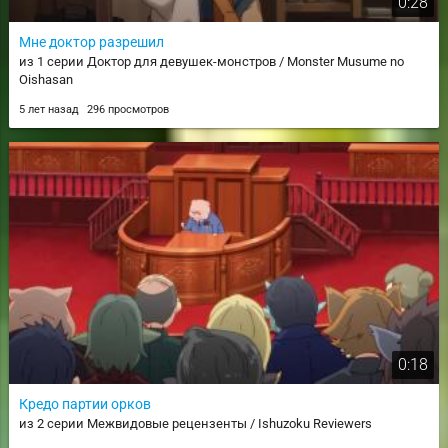
0:28
Мне доктор разрешил
из 1 серии Доктор для девушек-монстров / Monster Musume no
Oishasan
5 лет назад
296 просмотров
0:18
Кредо партии орков
из 2 серии Межвидовые рецензенты / Ishuzoku Reviewers