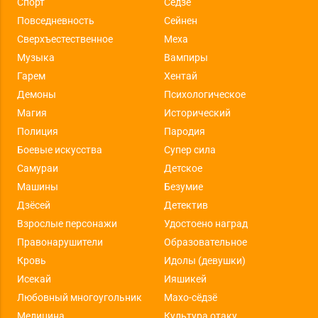
Спорт
Сёдзе
Повседневность
Сейнен
Сверхъестественное
Меха
Музыка
Вампиры
Гарем
Хентай
Демоны
Психологическое
Магия
Исторический
Полиция
Пародия
Боевые искусства
Супер сила
Самураи
Детское
Машины
Безумие
Дзёсей
Детектив
Взрослые персонажи
Удостоено наград
Правонарушители
Образовательное
Кровь
Идолы (девушки)
Исекай
Ияшикей
Любовный многоугольник
Махо-сёдзё
Медицина
Культура отаку