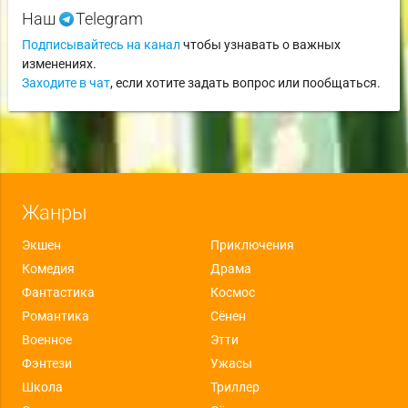
Наш
Telegram
Подписывайтесь на канал
чтобы узнавать о важных
изменениях.
Заходите в чат
, если хотите задать вопрос или пообщаться.
Жанры
Экшен
Приключения
Комедия
Драма
Фантастика
Космос
Романтика
Сёнен
Военное
Этти
Фэнтези
Ужасы
Школа
Триллер