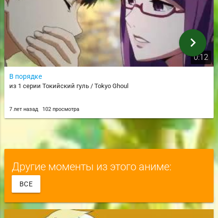
chevron_right
0:12
В порядке
из 1 серии Токийский гуль / Tokyo Ghoul
7 лет назад
102 просмотра
Другие моменты из этого аниме:
ВСЕ