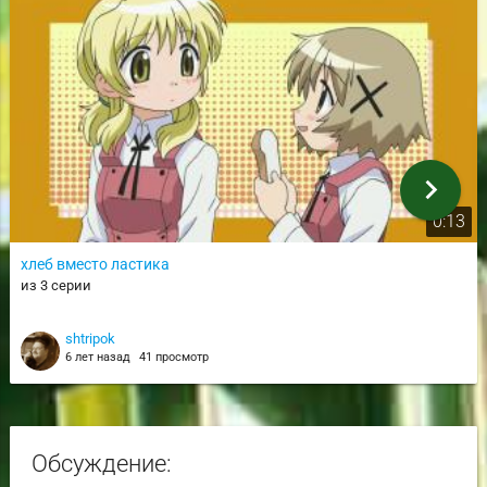
chevron_right
0:13
хлеб вместо ластика
из 3 серии
shtripok
6 лет назад
41 просмотр
Обсуждение: