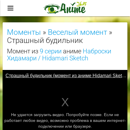
menu
Моменты
»
Веселый момент
»
Страшный будильник
Момент из
9 серии
аниме
Наброски
Хидамари / Hidamari Sketch