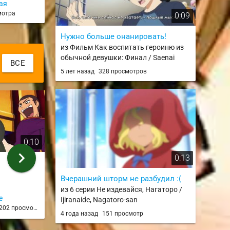
ая
мотра
0:09
Нужно больше онанировать!
из Фильм Как воспитать героиню из
обычной девушки: Финал / Saenai
ВСЕ
Heroine no Sodatekata Fine
5 лет назад
328 просмотров
0:10
0:39
chevron_right
0:13
Круто
"Где твой пап
из 5 серии
корейском
Вчерашний шторм не разбудил :(
из 10 серии
из 6 серии Не издевайся, Нагаторо /
e
Полина
Lovelintc
Ijiranaide, Nagatoro-san
202 просмотра
6 лет назад
199 просмотров
5 лет на
4 года назад
151 просмотр