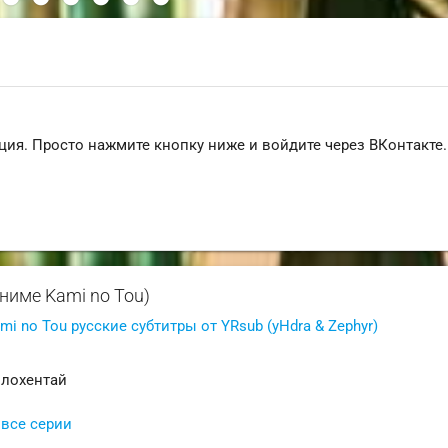
ция. Просто нажмите кнопку ниже и войдите через ВКонтакте.
аниме Kami no Tou)
mi no Tou русские субтитры от YRsub (yHdra & Zephyr)
олохентай
 все серии