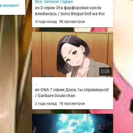
Все записи Годжо
а момент
из 3 серии Эта фарфоровая кукла
влюбилась / Sono Bisque Doll wa Koi
wo Suru
4 года назад
98 просмотров
0:06
..
из ONA 7 серии Доки, ты справишься!
/ Ganbare Douki-chan
2 года назад
78 просмотров