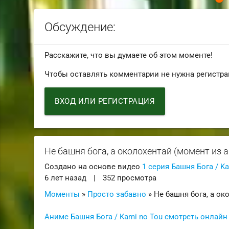
Обсуждение:
Расскажите, что вы думаете об этом моменте!
Чтобы оставлять комментарии не нужна регистра
ВХОД ИЛИ РЕГИСТРАЦИЯ
Не башня бога, а околохентай (момент из 
Создано на основе видео
1 серия Башня Бога / Ka
6 лет назад
|
352 просмотра
Моменты
»
Просто забавно
» Не башня бога, а ок
Аниме Башня Бога / Kami no Tou смотреть онлайн