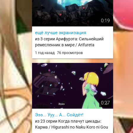
0:19
ещё лучше экранизация
из 3 серии Арифурэта: Сильнейший
ремесленник в мире / Arifureta
Shokugyou de Sekai Saikyou
1 год назад
76 просмотров
0:27
Эээ... Ууу... А... Сойдёт!
из 23 серии Когда плачут цикады:
Карма / Higurashi no Naku Koro ni Gou