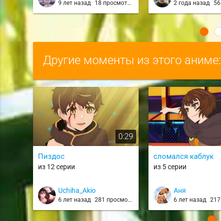
9 лет назад
18 просмотров
2 года назад
56 
Другие моменты из этого аниме
0:29
Пиздос
сломался каблук
из 12 серии
из 5 серии
Uchiha_Akio
Аня
6 лет назад
281 просмотр
6 лет назад
217 