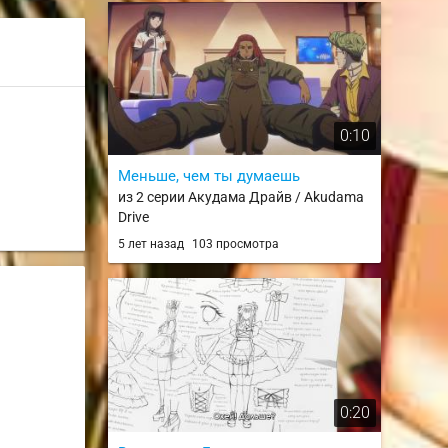
0:10
Меньше, чем ты думаешь
из 2 серии Акудама Драйв / Akudama
Drive
5 лет назад
103 просмотра
0:20