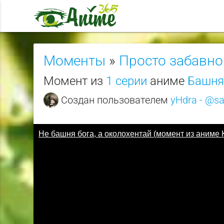
Моменты
»
Просто забавно
Момент из
1 серии
аниме
Башня 
Создан пользователем
yHdra - @s