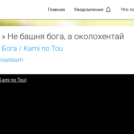
notifications_none
Главная
Уведомления
Что п
» Не башня бога, а околохентай
Бога / Kami no Tou
anaeteam