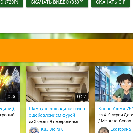
 (720P)
СКАЧАТЬ ВИДЕО (360P)
СКАЧАТЬ GIF
0:36
0:52
едили((
Шампунь лошадиная сила
Конан Аюми 76
агровый
с добавлением фурей
из 410 серии Дет
/ Meitantei Conan
из 3 серии Я переродился
торговым автоматом и
KuJIJIePuK
Екатерина