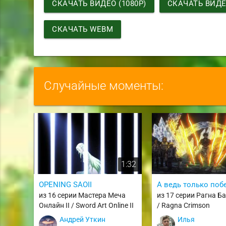
СКАЧАТЬ ВИДЕО (1080P)
СКАЧАТЬ ВИДЕО
СКАЧАТЬ WEBM
Случайные моменты:
1:32
OPENING SAOII
А ведь только поб
из 16 серии Мастера Меча
из 17 серии Рагна Б
Онлайн II / Sword Art Online II
/ Ragna Crimson
Андрей Уткин
Илья