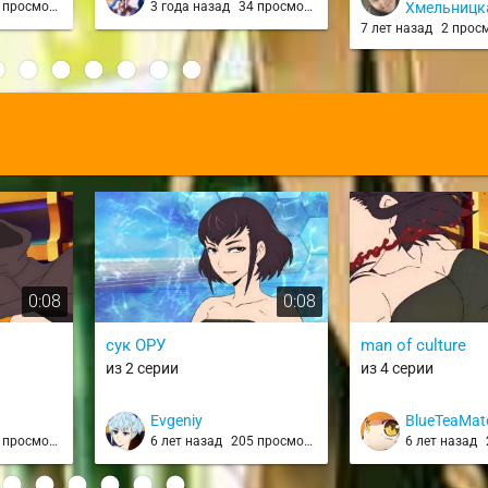
скитаюсь по лабиринту /
просмотров
3 года назад
34 просмотра
Хмельницк
Jidou Hanbaiki ni
7 лет назад
2 прос
Umarekawatta Ore wa
Meikyuu wo Samayou
:
0:08
0:08
сук ОРУ
man of culture
из 2 серии
из 4 серии
Evgeniy
BlueTeaMat
просмотров
6 лет назад
205 просмотров
6 лет назад