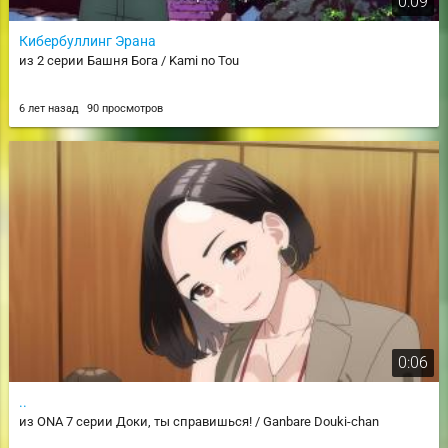
0:09
Кибербуллинг Эрана
из 2 серии Башня Бога / Kami no Tou
6 лет назад
90 просмотров
0:06
..
из ONA 7 серии Доки, ты справишься! / Ganbare Douki-chan