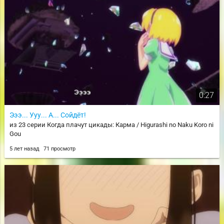
0:27
Эээ... Ууу... А... Сойдёт!
из 23 серии Когда плачут цикады: Карма / Higurashi no Naku Koro ni
Gou
5 лет назад
71 просмотр