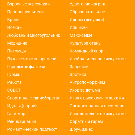
Взрослые персонажи
Удостоено наград
Правонарушители
Образовательное
Кровь
Идолы (девушки)
Исекай
Ияшикей
Любовный многоугольник
Махо-сёдзё
Медицина
Культура отаку
Питомцы
Командный спорт
Путешествие во времени
Изобразительное искусство
Городское фэнтези
Злодейки
Гурман
Эротика
Работа
Антропоморфизм
CGDCT
Уход за детьми
Спортивные единоборства
Игра с высокими ставками
Идолы (парни)
Организованная преступность
Гэг юмор
Исполнительское искусство
Реинкарнация
Обратный гарем
Романтический подтекст
Шоу-бизнес