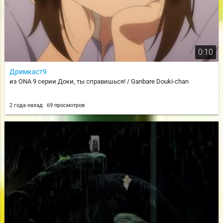
0:10
Дримкаст9
из ONA 9 серии Доки, ты справишься! / Ganbare Douki-chan
2 года назад
69 просмотров