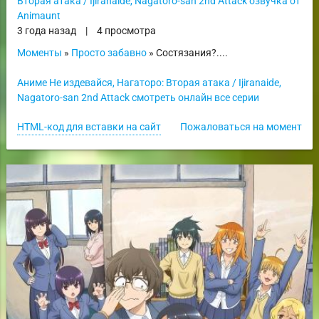
Вторая атака / Ijiranaide, Nagatoro-san 2nd Attack озвучка от
Animaunt
3 года назад
|
4 просмотра
Моменты
»
Просто забавно
» Состязания?....
Аниме Не издевайся, Нагаторо: Вторая атака / Ijiranaide,
Nagatoro-san 2nd Attack смотреть онлайн все серии
HTML-код для вставки на сайт
Пожаловаться на момент