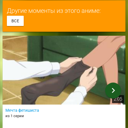
Другие моменты из этого аниме:
ВСЕ
chevron_right
2:05
Мечта фетишиста
из 1 серии