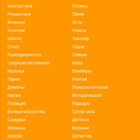
Фантастика
Космос
Романтика
Сёнен
Военное
Этти
Фэнтези
Ужасы
Школа
Триллер
Спорт
Сёдзе
Повседневность
Сейнен
Сверхъестественное
Меха
Музыка
Вампиры
Гарем
Хентай
Демоны
Психологическое
Магия
Исторический
Полиция
Пародия
Боевые искусства
Супер сила
Самураи
Детское
Машины
Безумие
Дзёсей
Детектив