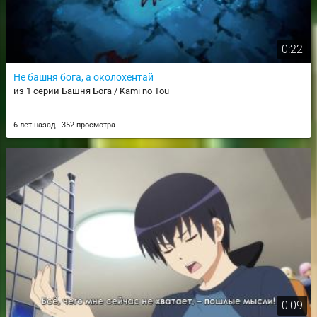
0:22
Не башня бога, а околохентай
из 1 серии Башня Бога / Kami no Tou
6 лет назад
352 просмотра
0:09