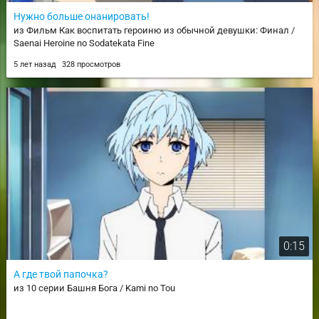
Нужно больше онанировать!
из Фильм Как воспитать героиню из обычной девушки: Финал /
Saenai Heroine no Sodatekata Fine
5 лет назад
328 просмотров
0:15
А где твой папочка?
из 10 серии Башня Бога / Kami no Tou