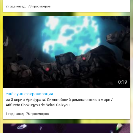
2 года назад
78 просмотров
0:19
ещё лучше экранизация
из 3 серии Арифурэта: Сильнейший ремесленник в мире /
Arifureta Shokugyou de Sekai Saikyou
1 год назад
76 просмотров