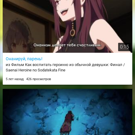
0:15
Онанируй, парень!
из Фильм Как воспитать героиню из обычной девушки: Финал /
Saenai Heroine no Sodatekata Fine
5 лет назад
426 просмотров