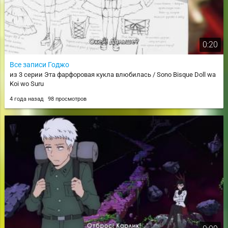
0:20
Все записи Годжо
из 3 серии Эта фарфоровая кукла влюбилась / Sono Bisque Doll wa
Koi wo Suru
4 года назад
98 просмотров