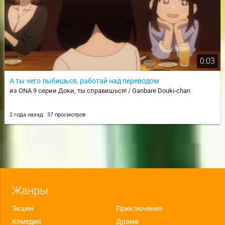
0:03
А ты чего лыбишься, работай над переводом
из ONA 9 серии Доки, ты справишься! / Ganbare Douki-chan
2 года назад
37 просмотров
Жанры
Экшен
Приключения
Комедия
Драма