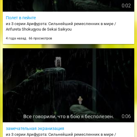
0:02
Полет в пейнте
из 3 серии Арифурэта: Сильнейший ремесленник в мире /
Arifureta Shokugyou de Sekai Saikyou
4 года назад
66 просмотров
0:06
замечательная экранизация
из 3 серии Арифурэта: Сильнейший ремесленник в мире /