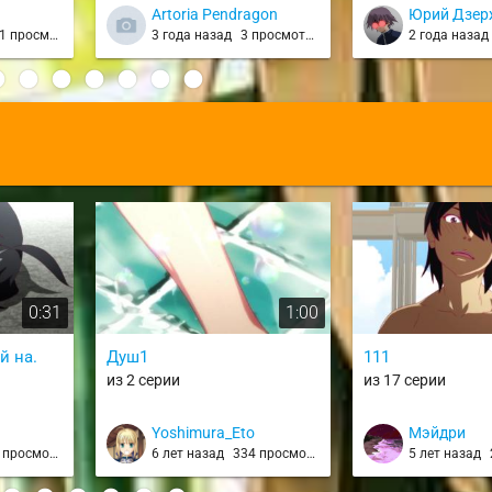
sama ni Itsunoma
шпионов / Release the Spyce
Artoria Pendragon
Юрий Дзер
Ningen ni Sareteit
 просмотр
3 года назад
3 просмотра
2 года наза
:
0:31
1:00
й на.
Душ1
111
из 2 серии
из 17 серии
Yoshimura_Eto
Мэйдри
 просмотр
6 лет назад
334 просмотра
5 лет назад