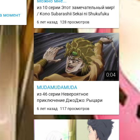
Можно мне...
из 10 серии Этот замечательный мир!
/ Kono Subarashii Sekai ni Shukufuku
а момент
wo! / konosuba
6 лет назад
128 просмотров
0:04
MUDAMUDAMUDA
из 46 серии Невероятное
приключение ДжоДжо: Рыцари
звёздной пыли 2 сезон / JoJo no
6 лет назад
117 просмотров
Kimyou na Bouken Part 3: Stardust
Crusaders - Egypt-hen / JJBASC2