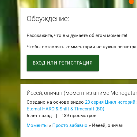
Обсуждение:
Расскажите, что вы думаете об этом моменте!
Чтобы оставлять комментарии не нужна регистра
ВХОД ИЛИ РЕГИСТРАЦИЯ
Йееей, оничан (момент из аниме Monogatari
Создано на основе видео
23 серия Цикл историй:
Eternal HARO & Shift & Timecraft (BD)
6 лет назад
|
139 просмотров
Моменты
»
Просто забавно
» Йееей, оничан