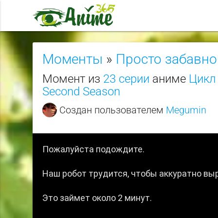
Моменты
»
Просто забавно
Момент из
23 серии
аниме
Цикл 
Second Season
Создан пользователем
Megumin