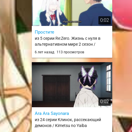
0:02
Простите
из 5 серии Re:Zero. Жизнь с нуля в
альтернативном мире 2 сезон /
Re:Zero kara Hajimeru Isekai Seikatsu
6 лет назад
113 просмотров
2nd Season
0:02
Ara Ara Sayonara
из 24 серии Клинок, рассекающий
демонов / Kimetsu no Yaiba