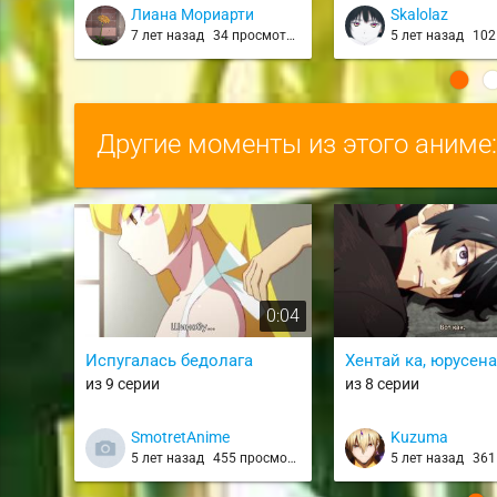
Hakairoku-hen / kaiji s2
LOVE-Ru Darkness
Лиана Мориарти
Skalolaz
7 лет назад
34 просмотра
5 лет назад
1021
Другие моменты из этого аниме
0:04
Испугалась бедолага
Хентай ка, юрусена
из 9 серии
из 8 серии
SmotretAnime
Kuzuma
5 лет назад
455 просмотров
5 лет назад
361