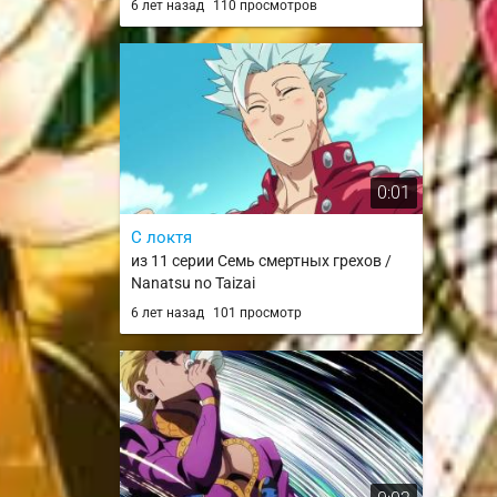
6 лет назад
110 просмотров
0:01
С локтя
из 11 серии Семь смертных грехов /
Nanatsu no Taizai
6 лет назад
101 просмотр