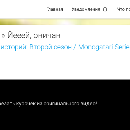
notifications_none
Главная
Уведомления
Что п
» Йееей, оничан
историй: Второй сезон / Monogatari Serie