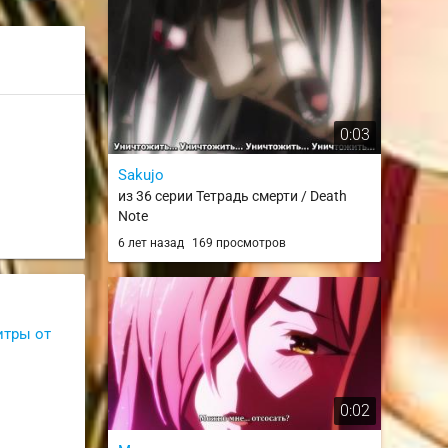
0:03
Sakujo
из 36 серии Тетрадь смерти / Death
Note
6 лет назад
169 просмотров
итры от
0:02