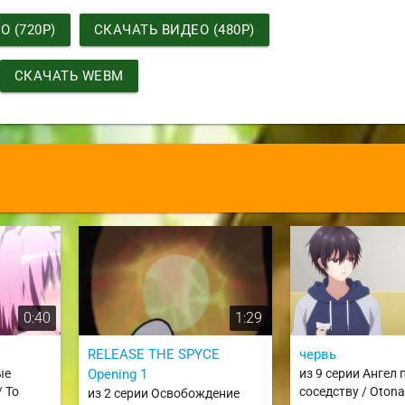
 (720P)
СКАЧАТЬ ВИДЕО (480P)
СКАЧАТЬ WEBM
0:40
1:29
RELEASE THE SPYCE
червь
ые
Opening 1
из 9 серии Ангел 
/ To
соседству / Otonar
из 2 серии Освобождение