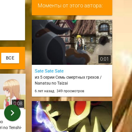
Моменты от этого автора:
ВСЕ
0:01
Sate Sate Sate
из 5 серии Семь смертных грехов /
Nanatsu no Taizai
6 лет назад
349 просмотров
0:08
0:05
chevron_right
Слеш! Кён х Коидзуми
высшая степ
по
из ONA 7 серии Меланхолия
тупости.важ
i no Tenshi-
Харухи Судзумии-тян /
потом сперв