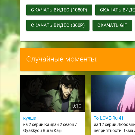
СКАЧАТЬ ВИДЕО (1080P)
СКАЧАТЬ ВИДЕО
СКАЧАТЬ ВИДЕО (360P)
СКАЧАТЬ GIF
Случайные моменты:
0:10
куяши
To LOVE-Ru 41
из 2 серии Кайдзи 2 сезон /
из 12 серии Любовн
Gyakkyou Burai Kaiji:
неприятности: Тьма 