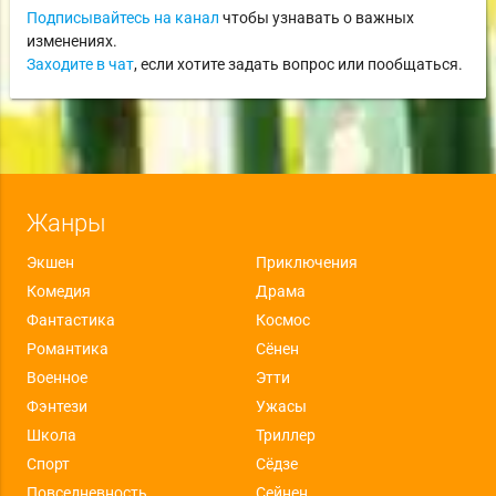
Подписывайтесь на канал
чтобы узнавать о важных
изменениях.
Заходите в чат
, если хотите задать вопрос или пообщаться.
Жанры
Экшен
Приключения
Комедия
Драма
Фантастика
Космос
Романтика
Сёнен
Военное
Этти
Фэнтези
Ужасы
Школа
Триллер
Спорт
Сёдзе
Повседневность
Сейнен