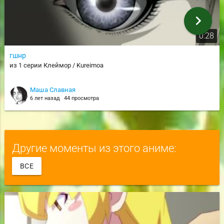
chevron_right
0:28
гшнр
из 1 серии Клеймор / Kureimoa
Маша Славная
6 лет назад
44 просмотра
Другие моменты из этого аниме:
ВСЕ