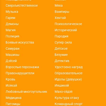
Сверхъестественное
Меха
Музыка
Вампиры
Гарем
Хентай
Демоны
Психологическое
Магия
Исторический
Полиция
Пародия
Боевые искусства
Супер сила
Самураи
Детское
Машины
Безумие
Дзёсей
Детектив
Взрослые персонажи
Удостоено наград
Правонарушители
Образовательное
Кровь
Идолы (девушки)
Исекай
Ияшикей
Любовный многоугольник
Махо-сёдзё
Медицина
Культура отаку
Питомцы
Командный спорт