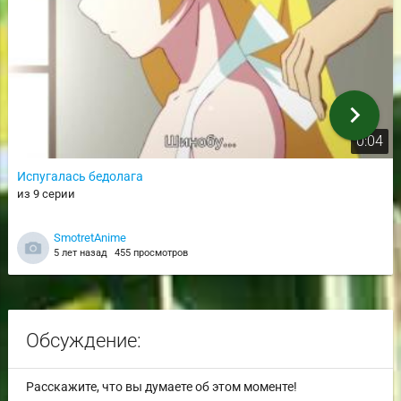
chevron_right
0:04
Испугалась бедолага
из 9 серии
SmotretAnime
5 лет назад
455 просмотров
Обсуждение:
Расскажите, что вы думаете об этом моменте!