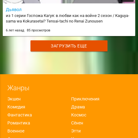
Дьявол
из 1 серии Госпожа Кагуя: в любви как на войне 2 сезон / Kaguya-
sama wa Kokurasetai? Tensai-tachi no Renai Zunousen
6 лет назад
85 просмотров
ЗАГРУЗИТЬ ЕЩЕ
Жанры
Экшен
Приключения
Комедия
Драма
Фантастика
Космос
Романтика
Сёнен
Военное
Этти