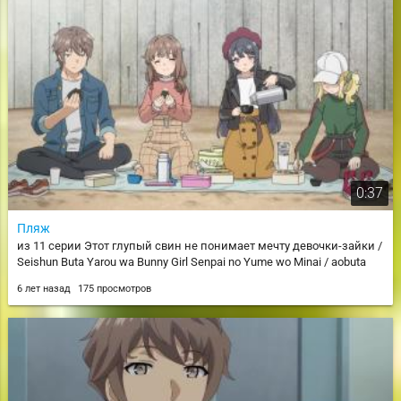
0:37
Пляж
из 11 серии Этот глупый свин не понимает мечту девочки-зайки /
Seishun Buta Yarou wa Bunny Girl Senpai no Yume wo Minai / aobuta
6 лет назад
175 просмотров