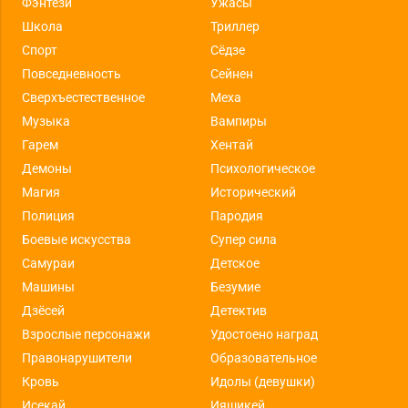
Фэнтези
Ужасы
Школа
Триллер
Спорт
Сёдзе
Повседневность
Сейнен
Сверхъестественное
Меха
Музыка
Вампиры
Гарем
Хентай
Демоны
Психологическое
Магия
Исторический
Полиция
Пародия
Боевые искусства
Супер сила
Самураи
Детское
Машины
Безумие
Дзёсей
Детектив
Взрослые персонажи
Удостоено наград
Правонарушители
Образовательное
Кровь
Идолы (девушки)
Исекай
Ияшикей