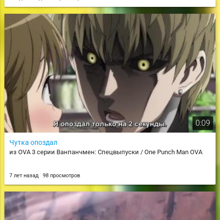
0:09
Чутка опоздал
из OVA 3 серии Ванпанчмен: Спецвыпуски / One Punch Man OVA
7 лет назад
98 просмотров