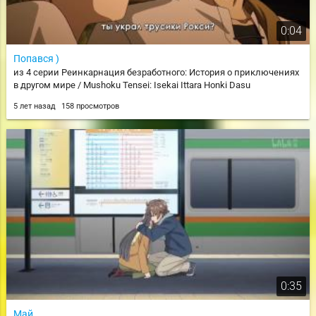
0:04
Попався )
из 4 серии Реинкарнация безработного: История о приключениях
в другом мире / Mushoku Tensei: Isekai Ittara Honki Dasu
5 лет назад
158 просмотров
0:35
Май...