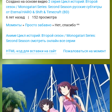
Создано на основе видео
2 серия Цикл историй: Второй
сезон / Monogatari Series: Second Season русские субтитры
от Eternal HARO & Shift & Timecraft (BD)
6 лет назад
|
152 просмотра
Моменты
»
Просто забавно
» Нет, спасибо ^^
Аниме Цикл историй: Второй сезон / Monogatari Series:
Second Season смотреть онлайн все серии
HTML-код для вставки на сайт
Пожаловаться на момент