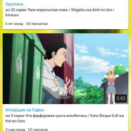
Sayonara..
из 22 серии Твоя апрельская ложь / Shigatsu wa Kimi no Uso /
kimiuso
6 лет назад
132 просмотра
0:40
Игнорщик на Годжо
из 3 серии Эта фарфоровая кукла влюбилась / Sono Bisque Doll wa
Koi wo Suru
4 года назад
131 просмотр