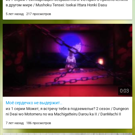
в другом мире / Mushoku Tensei: Isekai Ittara Honki Dasu
5 лет назад
217 просмотров
0:03
Моё сердечко не выдержит..
из 1 серии Может, я встречу тебя в подземелье? 2 сезон / Dungeon
ni Deai wo Motomeru no wa Machigatteiru Darou ka II / DanMachi II
7 лет назад
186 просмотров