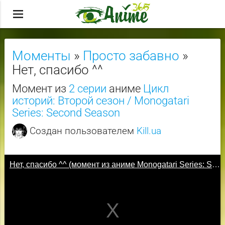
menu
Моменты
»
Просто забавно
»
Нет, спасибо ^^
Момент из
2 серии
аниме
Цикл
историй: Второй сезон / Monogatari
Series: Second Season
Создан пользователем
Kill.ua