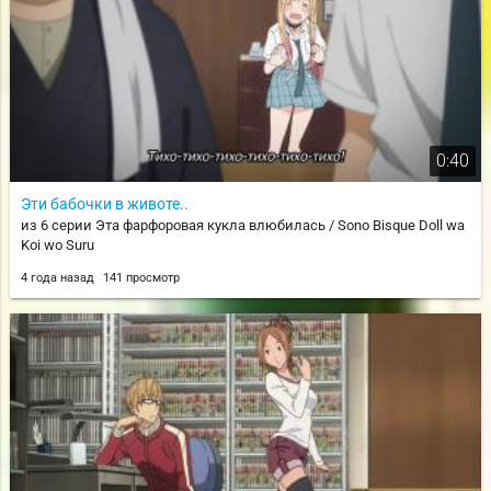
0:40
Эти бабочки в животе..
из 6 серии Эта фарфоровая кукла влюбилась / Sono Bisque Doll wa
Koi wo Suru
4 года назад
141 просмотр