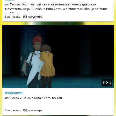
из Фильм Этот глупый свин не понимает мечту девочки-
мечтательницы / Seishun Buta Yarou wa Yumemiru Shoujo no Yume
wo Minai
6 лет назад
153 просмотра
0:35
извращуга
из 9 серии Башня Бога / Kami no Tou
6 лет назад
152 просмотра