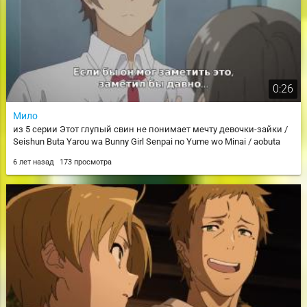
0:26
Мило
из 5 серии Этот глупый свин не понимает мечту девочки-зайки /
Seishun Buta Yarou wa Bunny Girl Senpai no Yume wo Minai / aobuta
6 лет назад
173 просмотра