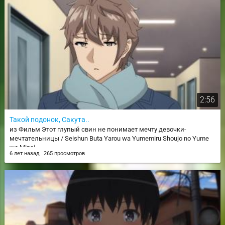
2:56
Такой подонок, Сакута..
из Фильм Этот глупый свин не понимает мечту девочки-
мечтательницы / Seishun Buta Yarou wa Yumemiru Shoujo no Yume
wo Minai
6 лет назад
265 просмотров