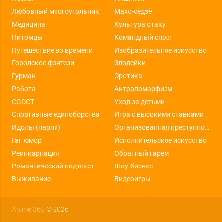
Любовный многоугольник
Махо-сёдзё
Медицина
Культура отаку
Питомцы
Командный спорт
Путешествие во времени
Изобразительное искусство
Городское фэнтези
Злодейки
Гурман
Эротика
Работа
Антропоморфизм
CGDCT
Уход за детьми
Спортивные единоборства
Игра с высокими ставками
Идолы (парни)
Организованная преступность
Гэг юмор
Исполнительское искусство
Реинкарнация
Обратный гарем
Романтический подтекст
Шоу-бизнес
Выживание
Видеоигры
Anime 365
© 2026