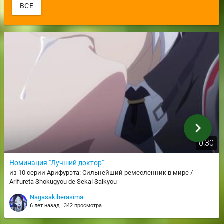
ВСЕ
chevron_right
0:30
Номинация "Лучший доктор"
из 10 серии Арифурэта: Сильнейший ремесленник в мире /
Arifureta Shokugyou de Sekai Saikyou
Nagasakiherasima
6 лет назад
342 просмотра