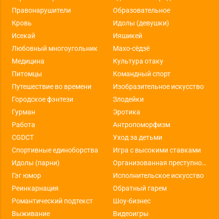
Правонарушители
Образовательное
Кровь
Идолы (девушки)
Исекай
Ияшикей
Любовный многоугольник
Махо-сёдзё
Медицина
Культура отаку
Питомцы
Командный спорт
Путешествие во времени
Изобразительное искусство
Городское фэнтези
Злодейки
Гурман
Эротика
Работа
Антропоморфизм
CGDCT
Уход за детьми
Спортивные единоборства
Игра с высокими ставками
Идолы (парни)
Организованная преступность
Гэг юмор
Исполнительское искусство
Реинкарнация
Обратный гарем
Романтический подтекст
Шоу-бизнес
Выживание
Видеоигры