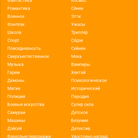
Фантастика
Космос
Романтика
Сёнен
Военное
Этти
Фэнтези
Ужасы
Школа
Триллер
Спорт
Сёдзе
Повседневность
Сейнен
Сверхъестественное
Меха
Музыка
Вампиры
Гарем
Хентай
Демоны
Психологическое
Магия
Исторический
Полиция
Пародия
Боевые искусства
Супер сила
Самураи
Детское
Машины
Безумие
Дзёсей
Детектив
Взрослые персонажи
Удостоено наград