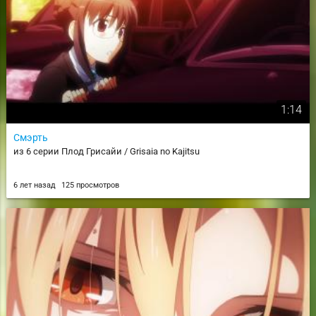
1:14
Смэрть
из 6 серии Плод Грисайи / Grisaia no Kajitsu
6 лет назад
125 просмотров