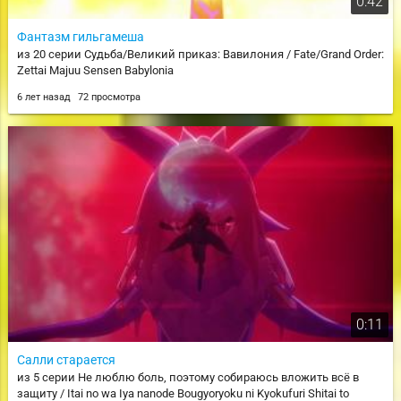
0:42
Фантазм гильгамеша
из 20 серии Судьба/Великий приказ: Вавилония / Fate/Grand Order:
Zettai Majuu Sensen Babylonia
6 лет назад
72 просмотра
0:11
Салли старается
из 5 серии Не люблю боль, поэтому собираюсь вложить всё в
защиту / Itai no wa Iya nanode Bougyoryoku ni Kyokufuri Shitai to