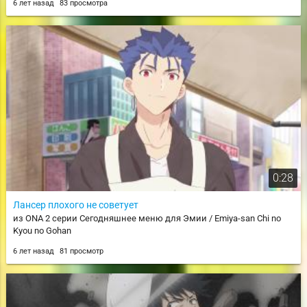
6 лет назад
83 просмотра
Shijou Saikyou no Maou no Shiso, Tensei shite Shison-tachi no Gakkou e
Kayou
0:28
Лансер плохого не советует
из ONA 2 серии Сегодняшнее меню для Эмии / Emiya-san Chi no
Kyou no Gohan
6 лет назад
81 просмотр