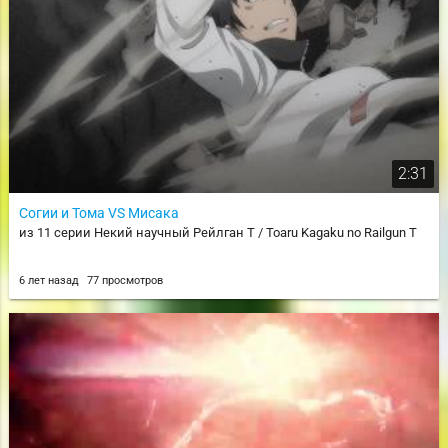
2:31
Согии и Тома VS Мисака
из 11 серии Некий научный Рейлган T / Toaru Kagaku no Railgun T
6 лет назад
77 просмотров