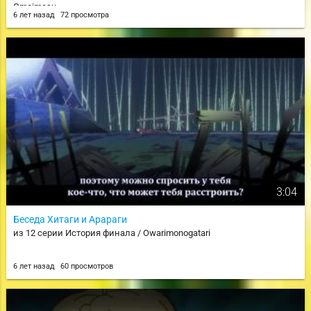
Omoimasu.
6 лет назад
72 просмотра
3:04
Беседа Хитаги и Арараги
из 12 серии История финала / Owarimonogatari
6 лет назад
60 просмотров