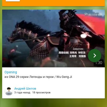
chevron_right
1:30
Opening
из ONA 29 серии Легенды и герои / Wu Geng Ji
Андрей Шилов
3 года назад
18 просмотров