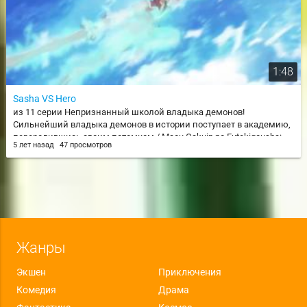
1:48
Sasha VS Hero
из 11 серии Непризнанный школой владыка демонов!
Сильнейший владыка демонов в истории поступает в академию,
переродившись своим потомком / Maou Gakuin no Futekigousha:
5 лет назад
47 просмотров
Shijou Saikyou no Maou no Shiso, Tensei shite Shison-tachi no Gakkou e
Kayou
Жанры
Экшен
Приключения
Комедия
Драма