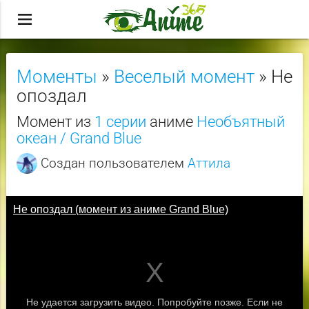
menu
Моменты
»
Веселый момент
» Не
опоздал
Момент из
1 серии
аниме
Необъятный
океан / Grand Blue
Создан пользователем
Аттила