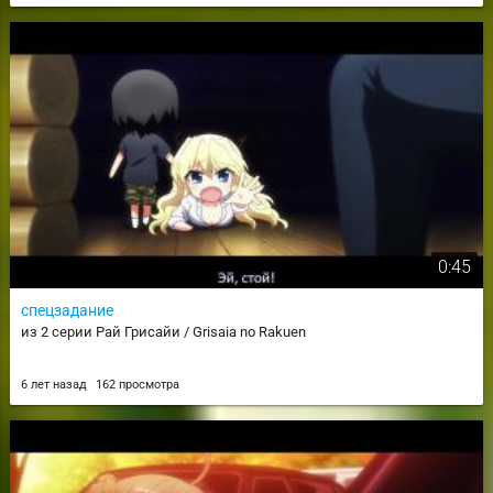
0:45
спецзадание
из 2 серии Рай Грисайи / Grisaia no Rakuen
6 лет назад
162 просмотра