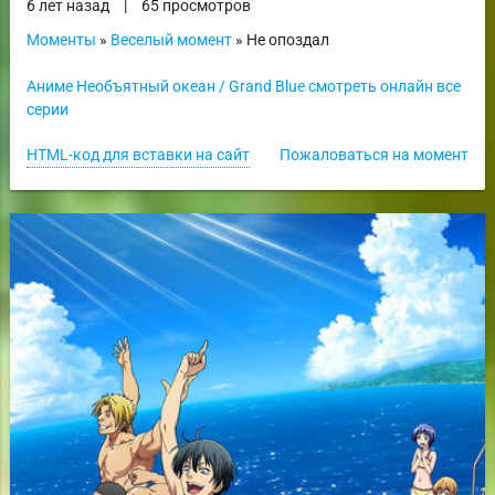
6 лет назад
|
65 просмотров
Моменты
»
Веселый момент
» Не опоздал
Аниме Необъятный океан / Grand Blue смотреть онлайн все
серии
HTML-код для вставки на сайт
Пожаловаться на момент