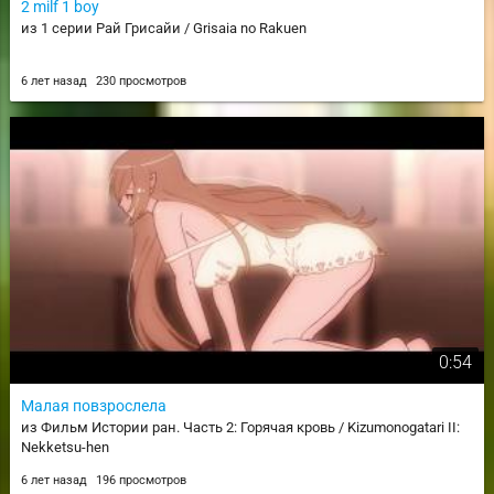
2 milf 1 boy
из 1 серии Рай Грисайи / Grisaia no Rakuen
6 лет назад
230 просмотров
0:54
Малая повзрослела
из Фильм Истории ран. Часть 2: Горячая кровь / Kizumonogatari II:
Nekketsu-hen
6 лет назад
196 просмотров