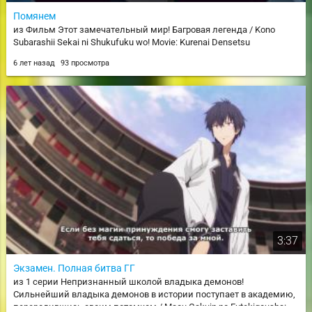
Помянем
из Фильм Этот замечательный мир! Багровая легенда / Kono
Subarashii Sekai ni Shukufuku wo! Movie: Kurenai Densetsu
6 лет назад
93 просмотра
3:37
Экзамен. Полная битва ГГ
из 1 серии Непризнанный школой владыка демонов!
Сильнейший владыка демонов в истории поступает в академию,
переродившись своим потомком / Maou Gakuin no Futekigousha: