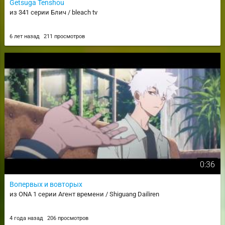
Getsuga Tenshou
из 341 серии Блич / bleach tv
6 лет назад
211 просмотров
0:36
Вопервых и вовторых
из ONA 1 серии Агент времени / Shiguang Dailiren
4 года назад
206 просмотров