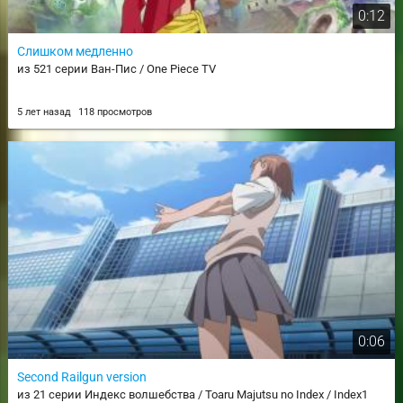
0:12
Слишком медленно
из 521 серии Ван-Пис / One Piece TV
5 лет назад
118 просмотров
0:06
Second Railgun version
из 21 серии Индекс волшебства / Toaru Majutsu no Index / Index1