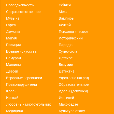
Повседневность
Сейнен
Сверхъестественное
Меха
Музыка
Вампиры
Гарем
Хентай
Демоны
Психологическое
Магия
Исторический
Полиция
Пародия
Боевые искусства
Супер сила
Самураи
Детское
Машины
Безумие
Дзёсей
Детектив
Взрослые персонажи
Удостоено наград
Правонарушители
Образовательное
Кровь
Идолы (девушки)
Исекай
Ияшикей
Любовный многоугольник
Махо-сёдзё
Медицина
Культура отаку