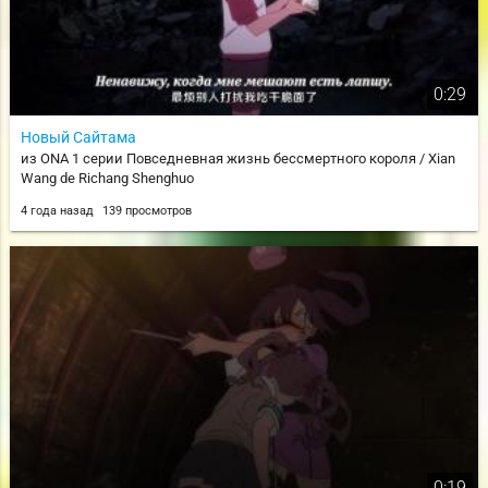
0:29
Новый Сайтама
из ONA 1 серии Повседневная жизнь бессмертного короля / Xian
Wang de Richang Shenghuo
4 года назад
139 просмотров
0:19