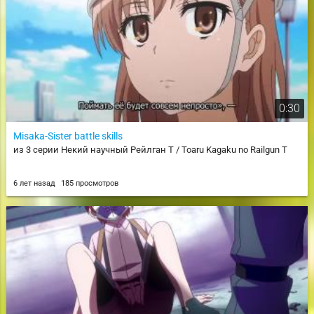
0:30
Misaka-Sister battle skills
из 3 серии Некий научный Рейлган T / Toaru Kagaku no Railgun T
6 лет назад
185 просмотров