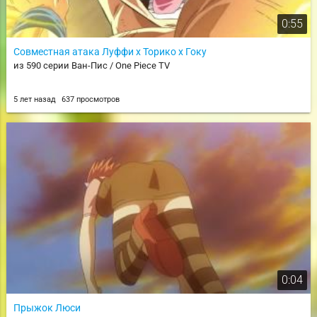
0:55
Совместная атака Луффи х Торико х Гоку
из 590 серии Ван-Пис / One Piece TV
5 лет назад
637 просмотров
0:04
Прыжок Люси