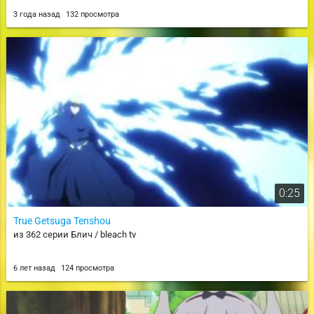
3 года назад
132 просмотра
0:25
True Getsuga Tenshou
из 362 серии Блич / bleach tv
6 лет назад
124 просмотра