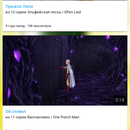
Прыжок Люси
из 12 серии Эльфийская песнь / Elfen Lied
4 года назад
148 просмотров
0:14
Ой сломал
из 11 серии Ванпанчмен / One Punch Man