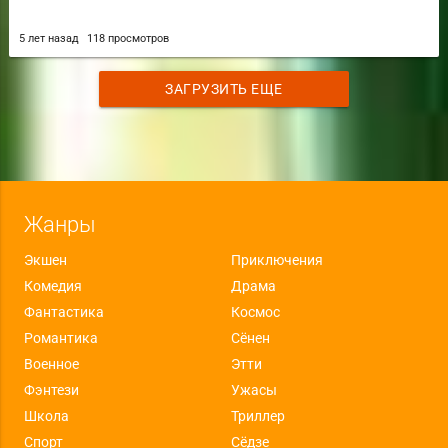
5 лет назад
118 просмотров
ЗАГРУЗИТЬ ЕЩЕ
Жанры
Экшен
Приключения
Комедия
Драма
Фантастика
Космос
Романтика
Сёнен
Военное
Этти
Фэнтези
Ужасы
Школа
Триллер
Спорт
Сёдзе