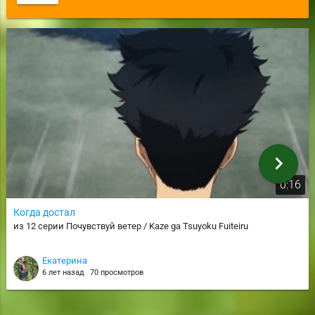
chevron_right
0:16
Когда достал
из 12 серии Почувствуй ветер / Kaze ga Tsuyoku Fuiteiru
Екатерина
6 лет назад
70 просмотров