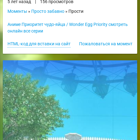
5 лет назад
|
156 просмотров
Моменты
»
Просто забавно
» Прости
Аниме Приоритет чудо-яйца / Wonder Egg Priority смотреть
онлайн все серии
HTML-код для вставки на сайт
Пожаловаться на момент