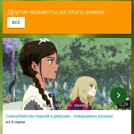
Другие моменты из этого аниме:
ВСЕ
chevron_right
0:29
Самоубийства парней и девушек - совершенно разные.
из 4 серии