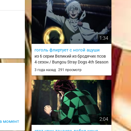
1:34
гоголь флиртует с ногой ацуши
из 6 серии Великий из бродячих псов
4 сезон / Bungou Stray Dogs 4th Season
3 года назад
291 просмотр
2:04
а момент
этот крик танзиро добил меня