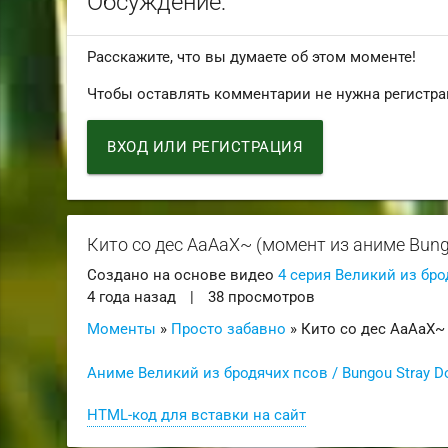
Обсуждение:
Расскажите, что вы думаете об этом моменте!
Чтобы оставлять комментарии не нужна регистра
ВХОД ИЛИ РЕГИСТРАЦИЯ
Кито со дес АаАаХ~ (момент из аниме Bung
Создано на основе видео
4 серия Великий из бро
4 года назад
|
38 просмотров
Моменты
»
Просто забавно
» Кито со дес АаАаХ~
Аниме Великий из бродячих псов / Bungou Stray 
HTML-код для вставки на сайт