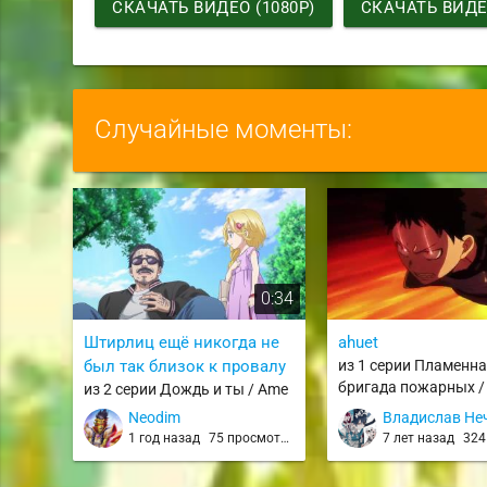
СКАЧАТЬ ВИДЕО (1080P)
СКАЧАТЬ ВИДЕО
Случайные моменты:
0:34
Штирлиц ещё никогда не
ahuet
был так близок к провалу
из 1 серии Пламенн
бригада пожарных /
из 2 серии Дождь и ты / Ame
Shouboutai
to Kimi to
Neodim
Владислав Не
1 год назад
75 просмотров
7 лет назад
324 