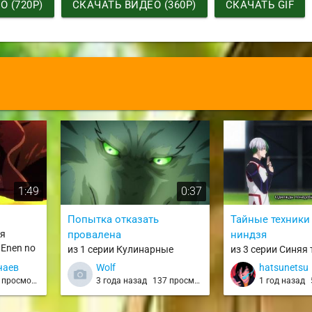
 (720P)
СКАЧАТЬ ВИДЕО (360P)
СКАЧАТЬ GIF
1:49
0:37
Попытка отказать
Тайные техники
ая
провалена
ниндзя
 Enen no
из 1 серии Кулинарные
из 3 серии Синяя
скитания в параллельном
Блю Лок против 
чаев
Wolf
hatsunetsu
мире / Tondemo Skill de Isekai
сборной Японии /
просмотра
3 года назад
137 просмотров
1 год назад
Hourou Meshi
vs. U-20 Japan