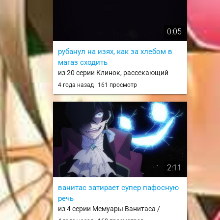
0:05
рубанул на изях, как за хлебом в
магаз сходить
из 20 серии Клинок, рассекающий
демонов / Kimetsu no Yaiba
4 года назад
161 просмотр
2:11
ванитас затирает супер пафосную
речь
из 4 серии Мемуары Ванитаса /
Vanitas no Karte