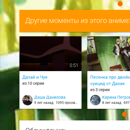
Другие моменты из этого аниме
0:51
Дазай и Чуя
Песенка про двой
из 10 серии
суицид от Дазая
из 3 серии
Даша Данилова
Карина Петро
9 лет назад
1095 просмотров
8 лет назад
697 