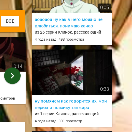
Tami
0:05
аоаоаоа ну как в него можно не
ВСЕ
влюбиться, понимаю канао
из 26 серии Клинок, рассекающий
демонов / Kimetsu no Yaiba
4 года назад
493 просмотра
0:14
0:26
chevron_right
Дело семейное
Тверк Куник
из 3 серии
из 7 серии
0:38
осмотров
Ilia Mazan
Екатери
ну помянем как говорится их, мои
6 лет назад
250 просмотров
9 лет на
нервы и психику танжиро
из 1 серии Клинок, рассекающий
демонов / Kimetsu no Yaiba
4 года назад
301 просмотр