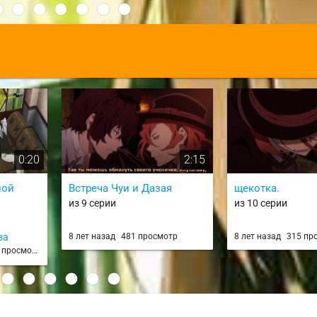
:
0:20
2:15
ной
Встреча Чуи и Дазая
щекотка.
из 9 серии
из 10 серии
ва
8 лет назад
481 просмотр
8 лет назад
315 пр
просмотров