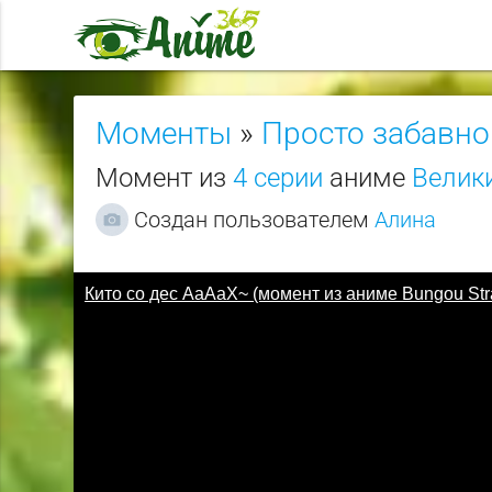
Моменты
»
Просто забавно
Момент из
4 серии
аниме
Велики
Создан пользователем
Алина