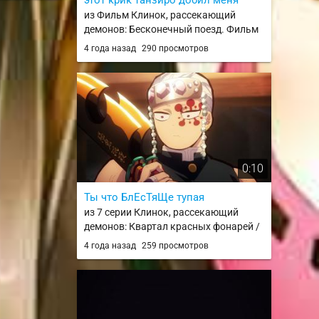
из Фильм Клинок, рассекающий
демонов: Бесконечный поезд. Фильм
/ Kimetsu no Yaiba Movie: Mugen
4 года назад
290 просмотров
Ressha-hen
0:10
Ты что БлЕсТяЩе тупая
из 7 серии Клинок, рассекающий
демонов: Квартал красных фонарей /
Kimetsu no Yaiba: Yuukaku-hen
4 года назад
259 просмотров