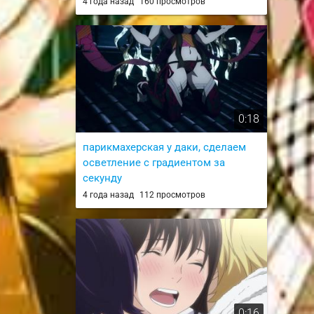
4 года назад
160 просмотров
0:18
парикмахерская у даки, сделаем
осветление с градиентом за
секунду
из 6 серии Клинок, рассекающий
4 года назад
112 просмотров
демонов: Квартал красных фонарей /
Kimetsu no Yaiba: Yuukaku-hen
0:16