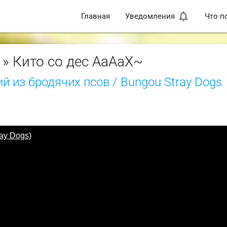
notifications_none
Главная
Уведомления
Что п
» Кито со дес АаАаХ~
й из бродячих псов / Bungou Stray Dogs