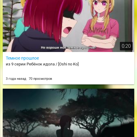
0:20
Темное прошлое
из 9 серии Ребёнок идола / [Oshi no Ko]
3 года назад
70 просмотров