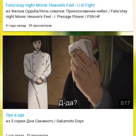
Fate/stay night Movie: Heaven's Feel - I | III Fight
из Фильм Судьба/Ночь схватки: Прикосновение небес / Fate/stay
night Movie: Heaven's Feel - I. Presage Flower / FSN HF
4 года назад
59 просмотров
0:17
Лук в еде
из 5 серии Дни Сакамото / Sakamoto Days
1 год назад
53 просмотра