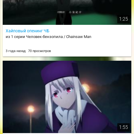
1:25
Хайповый опенинг ЧБ
из 1 серии Человек-бензопила / Chainsaw Man
3 года назад
70 просмотров
1:55