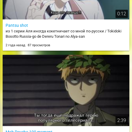
0:12
Pantsu shot
из 1 серии Аля иногда кокетничает со мной по-русски / Tokidoki
Bosotto Russia-go de Dereru Tonari no Alya-san
2 года назад
87 просмотров
2:39
Mob Psycho 100 moment