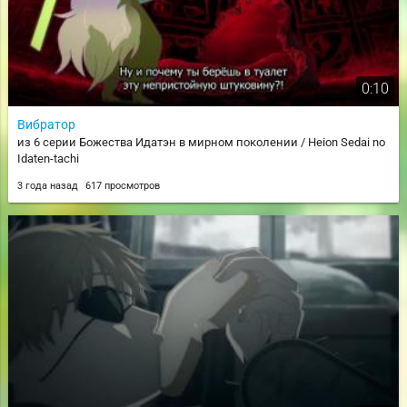
0:10
Вибратор
из 6 серии Божества Идатэн в мирном поколении / Heion Sedai no
Idaten-tachi
3 года назад
617 просмотров