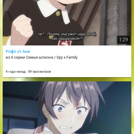
1:29
Рофл от Ани
из 6 серии Семья шпиона / Spy x Family
4 года назад
89 просмотров