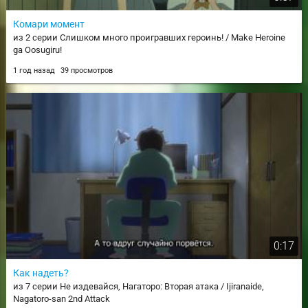
Комари момент
из 2 серии Слишком много проигравших героинь! / Make Heroine
ga Oosugiru!
1 год назад
39 просмотров
0:17
Как надеть?
из 7 серии Не издевайся, Нагаторо: Вторая атака / Ijiranaide,
Nagatoro-san 2nd Attack