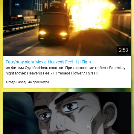
2:58
Fate/stay night Movie: Heaven's Feel - I | I Fight
из Фильм Судьба/Ночь схватки: Прикосновение небес / Fate/stay
night Movie: Heaven's Feel - I. Presage Flower / FSN HF
4 года назад
44 просмотра