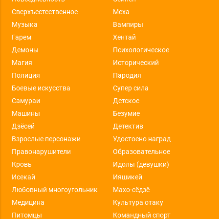
Сверхъестественное
Меха
Музыка
Вампиры
Гарем
Хентай
Демоны
Психологическое
Магия
Исторический
Полиция
Пародия
Боевые искусства
Супер сила
Самураи
Детское
Машины
Безумие
Дзёсей
Детектив
Взрослые персонажи
Удостоено наград
Правонарушители
Образовательное
Кровь
Идолы (девушки)
Исекай
Ияшикей
Любовный многоугольник
Махо-сёдзё
Медицина
Культура отаку
Питомцы
Командный спорт