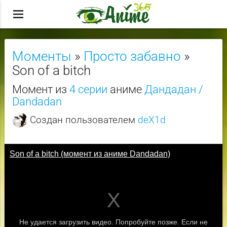
menu
Моменты
»
Просто забавно
»
Son of a bitch
Момент из
4 серии
аниме
Дандадан /
Dandadan
Создан пользователем
deX1d