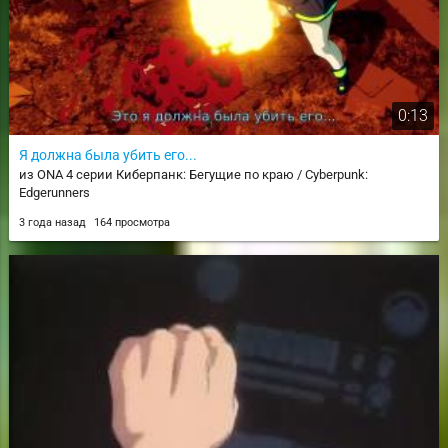
0:13
Я должна была убить его...
из ONA 4 серии Киберпанк: Бегущие по краю / Cyberpunk:
Edgerunners
3 года назад
164 просмотра