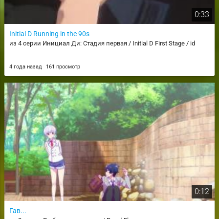
0:33
Initial D Running in the 90s
из 4 серии Инициал Ди: Стадия первая / Initial D First Stage / id
4 года назад
161 просмотр
0:12
Гав...