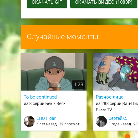
СКАЧАТЬ GIF
СКАЧАТЬ ВИДЕО (1080P)
Случайные моменты:
1:28
To be continued
Разнос лица
из 8 серии Бек / Beck
из 288 серии Ван-Пис
Piece TV
EHOT_dar
Сергей С.
6 лет назад
32 просмотра
3 года назад
20 