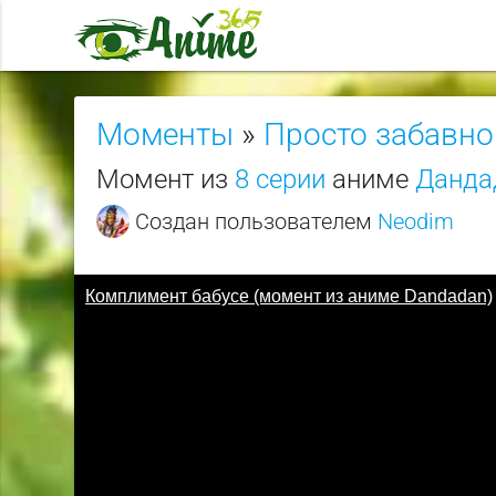
Моменты
»
Просто забавно
Момент из
8 серии
аниме
Данда
Создан пользователем
Neodim