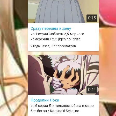
0:15
Сразу перешла к делу
из 1 серии Соблазн 2,5-мерного
измерения / 2.5-jigen no Ririsa
2 года назад
377 просмотров
0:44
Проделки Локи
из 6 серии Деятельность бога в мире
без богов / Kaminaki Sekai no
Kamisama Katsudou