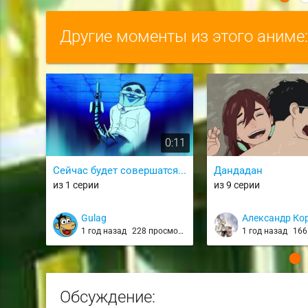
Другие моменты из этого аниме
0:11
Сейчас будет совершатся...
Дандадан
из 1 серии
из 9 серии
Gulag
Александр Ко
1 год назад
228 просмотров
1 год назад
166 
Обсуждение: