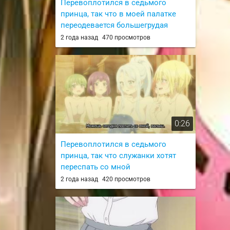
Перевоплотился в седьмого
принца, так что в моей палатке
переодевается большегрудая
из 4 серии Перевоплотился в
2 года назад
470 просмотров
седьмого принца, так что я буду
совершенствовать свою магию, как
захочу / Tensei shitara Dainana Ouji
Datta node, Kimama ni Majutsu wo
Kiwamemasu
0:26
Перевоплотился в седьмого
принца, так что служанки хотят
переспать со мной
из 1 серии Перевоплотился в
2 года назад
420 просмотров
седьмого принца, так что я буду
совершенствовать свою магию, как
захочу / Tensei shitara Dainana Ouji
Datta node, Kimama ni Majutsu wo
Kiwamemasu