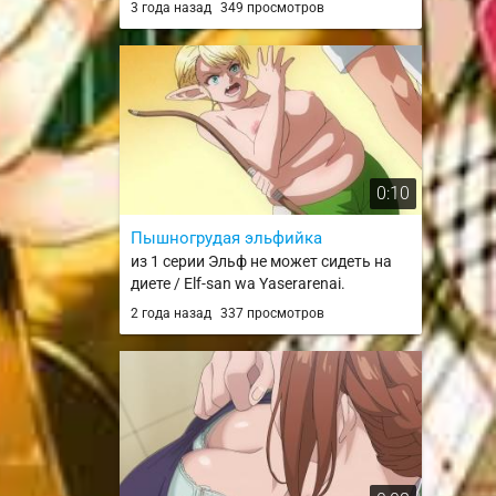
3 года назад
349 просмотров
0:10
Пышногрудая эльфийка
из 1 серии Эльф не может сидеть на
диете / Elf-san wa Yaserarenai.
2 года назад
337 просмотров