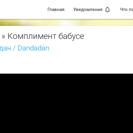
notifications_none
Главная
Уведомления
Что п
» Комплимент бабусе
дан / Dandadan