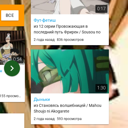
0:17
ВСЕ
Фут-фетиш
из 12 серии Провожающая в
последний путь Фрирен / Sousou no
Frieren
2 года назад
836 просмотров
0:54
1:43
chevron_right
н
Отсылки
Код красный
из 7 серии
из 3 серии
1:30
EgoridzeXD
Дмитри
155 просмотров
1 год назад
154 просмотра
1 год на
Дыньки
из Становясь волшебницей / Mahou
Shoujo ni Akogarete
2 года назад
593 просмотра