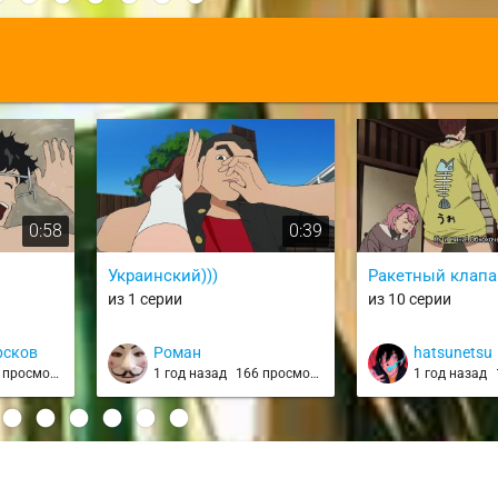
:
0:58
0:39
Украинский)))
Ракетный клапа
из 1 серии
из 10 серии
рсков
Роман
hatsunetsu
просмотров
1 год назад
166 просмотров
1 год назад