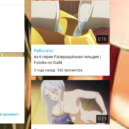
0:16
Работать!
из 6 серии Развращённая гильдия /
Futoku no Guild
3 года назад
542 просмотра
а момент
0:23