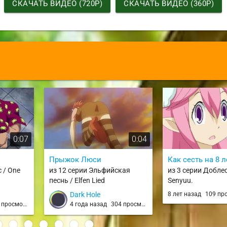
СКАЧАТЬ ВИДЕО (720P)
СКАЧАТЬ ВИДЕО (360P)
0:07
0:04
Прыжок Люси
Как сесть на 8 л
 / One
из 12 серии Эльфийская
из 3 серии Доблес
песнь / Elfen Lied
Senyuu.
Dark Hole
8 лет назад
109 пр
просмотров
4 года назад
304 просмотра