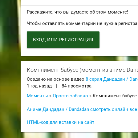
Расскажите, что вы думаете об этом моменте!
Чтобы оставлять комментарии не нужна регистра
ВХОД ИЛИ РЕГИСТРАЦИЯ
Комплимент бабусе (момент из аниме Dan
Создано на основе видео
8 серия Дандадан / Dan
1 год назад
|
84 просмотра
Моменты
»
Просто забавно
» Комплимент бабусе
Аниме Дандадан / Dandadan смотреть онлайн все
HTML-код для вставки на сайт