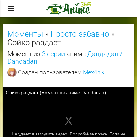
menu
Моменты
»
Просто забавно
»
Сэйко раздает
Момент из
3 серии
аниме
Дандадан /
Dandadan
Создан пользователем
Mex4nik