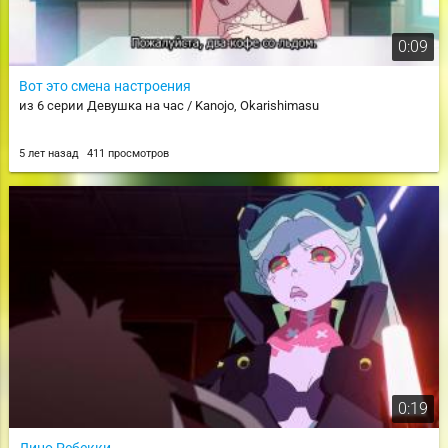
0:09
Вот это смена настроения
из 6 серии Девушка на час / Kanojo, Okarishimasu
5 лет назад
411 просмотров
0:19
Лицо Ребекки