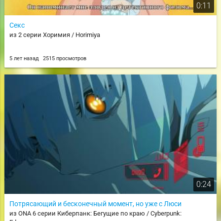
0:11
Секс
из 2 серии Хоримия / Horimiya
5 лет назад
2515 просмотров
0:24
Потрясающий и бесконечный момент, но уже с Люси
из ONA 6 серии Киберпанк: Бегущие по краю / Cyberpunk: