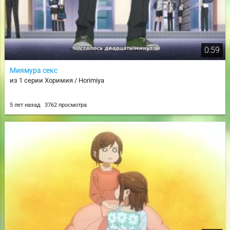
0:59
Миямура секс
из 1 серии Хоримия / Horimiya
5 лет назад
3762 просмотра