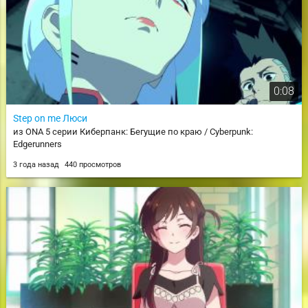
0:08
Step on me Люси
из ONA 5 серии Киберпанк: Бегущие по краю / Cyberpunk:
Edgerunners
3 года назад
440 просмотров