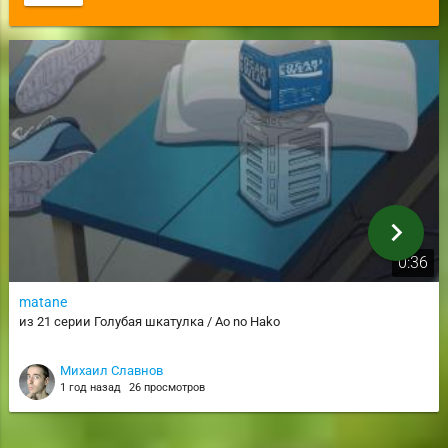
chevron_right
0:36
matane
из 21 серии Голубая шкатулка / Ao no Hako
Михаил Славнов
1 год назад
26 просмотров