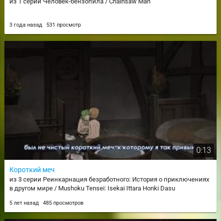
из 1 серии Человек-бензопила / Chainsaw Man
3 года назад
531 просмотр
0:13
Короткий меч
из 3 серии Реинкарнация безработного: История о приключениях
в другом мире / Mushoku Tensei: Isekai Ittara Honki Dasu
5 лет назад
485 просмотров