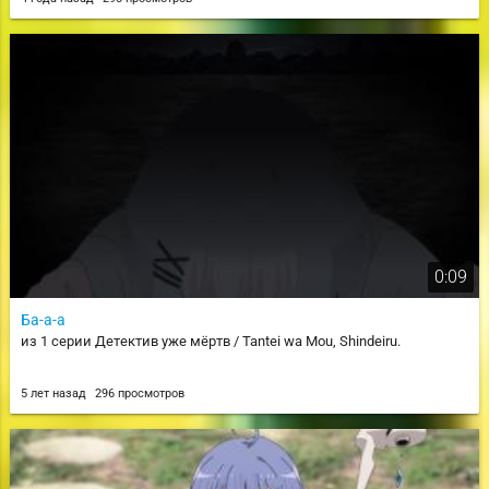
0:09
Ба-а-а
из 1 серии Детектив уже мёртв / Tantei wa Mou, Shindeiru.
5 лет назад
296 просмотров