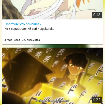
0:13
Простите что помешали
из 6 серии Адский рай / Jigokuraku
3 года назад
322 просмотра
0:24