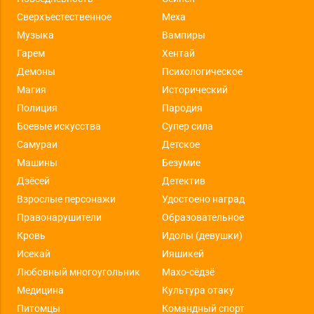
Сверхъестественное
Меха
Музыка
Вампиры
Гарем
Хентай
Демоны
Психологическое
Магия
Исторический
Полиция
Пародия
Боевые искусства
Супер сила
Самураи
Детское
Машины
Безумие
Дзёсей
Детектив
Взрослые персонажи
Удостоено наград
Правонарушители
Образовательное
Кровь
Идолы (девушки)
Исекай
Ияшикей
Любовный многоугольник
Махо-сёдзё
Медицина
Культура отаку
Питомцы
Командный спорт