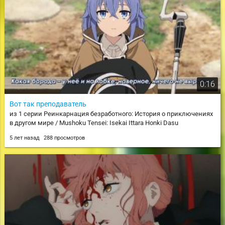
0:16
Вот так преподаватель
из 1 серии Реинкарнация безработного: История о приключениях
в другом мире / Mushoku Tensei: Isekai Ittara Honki Dasu
5 лет назад
288 просмотров