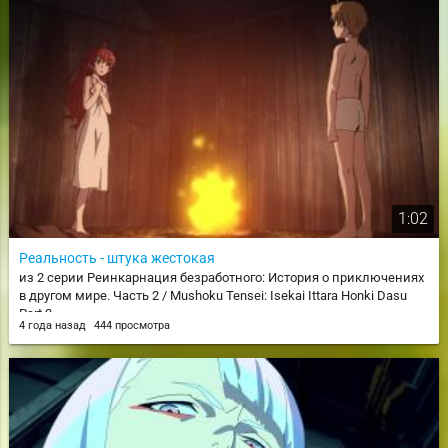
1:02
Реальность - штука жестокая
из 2 серии Реинкарнация безработного: История о приключениях
в другом мире. Часть 2 / Mushoku Tensei: Isekai Ittara Honki Dasu
Part 2
4 года назад
444 просмотра