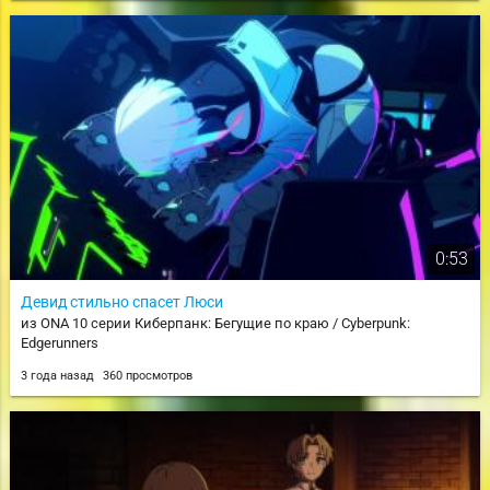
0:53
Девид стильно спасет Люси
из ONA 10 серии Киберпанк: Бегущие по краю / Cyberpunk:
Edgerunners
3 года назад
360 просмотров