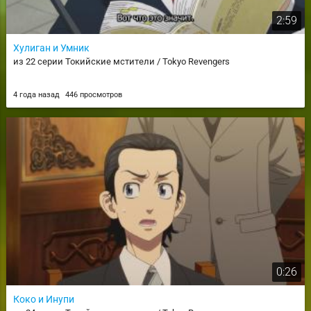
2:59
Хулиган и Умник
из 22 серии Токийские мстители / Tokyo Revengers
4 года назад
446 просмотров
0:26
Коко и Инупи