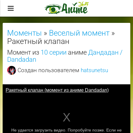
menu
Моменты
»
Веселый момент
»
Ракетный клапан
Момент из
10 серии
аниме
Дандадан /
Dandadan
Создан пользователем
hatsunetsu