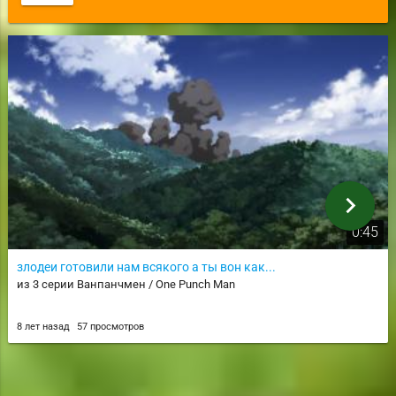
chevron_right
0:45
злодеи готовили нам всякого а ты вон как...
из 3 серии Ванпанчмен / One Punch Man
8 лет назад
57 просмотров