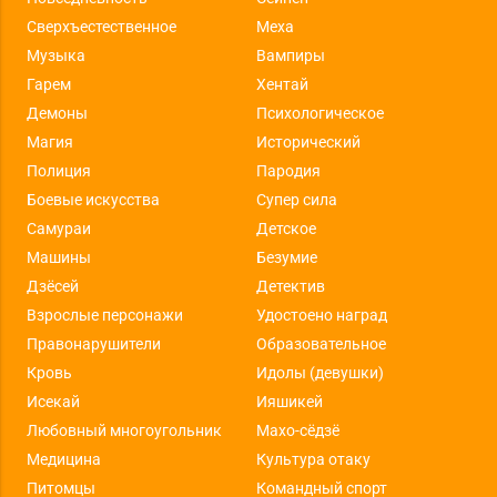
Сверхъестественное
Меха
Музыка
Вампиры
Гарем
Хентай
Демоны
Психологическое
Магия
Исторический
Полиция
Пародия
Боевые искусства
Супер сила
Самураи
Детское
Машины
Безумие
Дзёсей
Детектив
Взрослые персонажи
Удостоено наград
Правонарушители
Образовательное
Кровь
Идолы (девушки)
Исекай
Ияшикей
Любовный многоугольник
Махо-сёдзё
Медицина
Культура отаку
Питомцы
Командный спорт