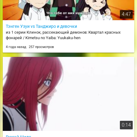
4:47
Тэнген Узуи vs Танджиро и девочки
из 1 серии Клинок, рассекающий демонов: Квартал красных
фонарей / Kimetsu no Yaiba: Yuukaku-hen
4 года назад
257 просмотров
0:14
Рюсэй Шидо