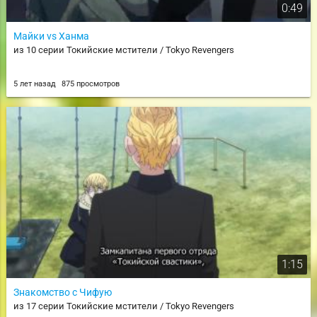
0:49
Майки vs Ханма
из 10 серии Токийские мстители / Tokyo Revengers
5 лет назад
875 просмотров
1:15
Знакомство с Чифую
из 17 серии Токийские мстители / Tokyo Revengers