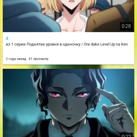
0:28
d
из 1 серии Поднятие уровня в одиночку / Ore dake Level Up na Ken
2 года назад
61 просмотр
0:22