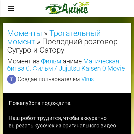
menu
Моменты
»
Трогательный
момент
» Последний розговор
Сугуро и Сатору
Момент из
Фильм
аниме
Магическая
битва 0. Фильм / Jujutsu Kaisen 0 Movie
Создан пользователем
Vlrus