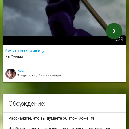
chevron_right
0:29
бичиха всея жижицу
из Фильм
Rea
3 года назад
125 просмотров
Обсуждение:
Расскажите, что вы думаете об этом моменте!
Чтобы оставлять комментарии не нужна регистрация.