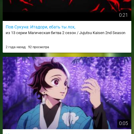
0:21
Пов Сукуна: Итадори, ебать ты лох,
из 13 серии Магическая битва 2 сезон / Jujutsu Kaisen 2nd Season
2 года назад
92 просмотра
0:05