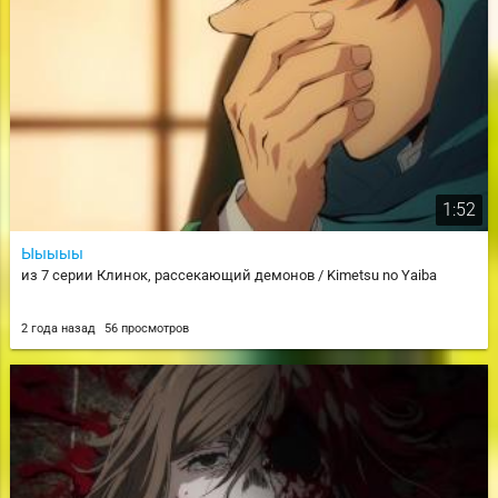
1:52
Ыыыыы
из 7 серии Клинок, рассекающий демонов / Kimetsu no Yaiba
2 года назад
56 просмотров