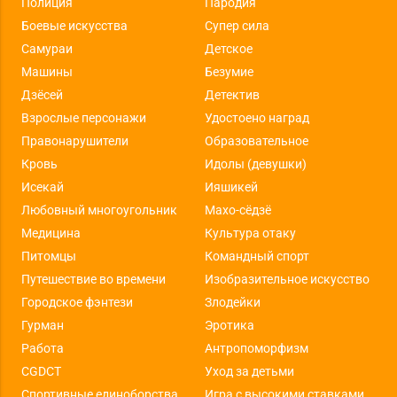
Полиция
Пародия
Боевые искусства
Супер сила
Самураи
Детское
Машины
Безумие
Дзёсей
Детектив
Взрослые персонажи
Удостоено наград
Правонарушители
Образовательное
Кровь
Идолы (девушки)
Исекай
Ияшикей
Любовный многоугольник
Махо-сёдзё
Медицина
Культура отаку
Питомцы
Командный спорт
Путешествие во времени
Изобразительное искусство
Городское фэнтези
Злодейки
Гурман
Эротика
Работа
Антропоморфизм
CGDCT
Уход за детьми
Спортивные единоборства
Игра с высокими ставками