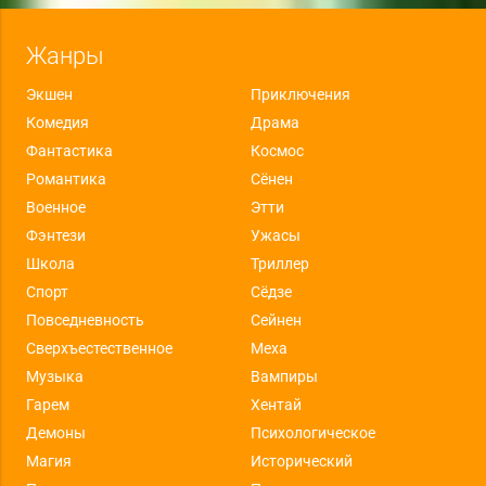
Жанры
Экшен
Приключения
Комедия
Драма
Фантастика
Космос
Романтика
Сёнен
Военное
Этти
Фэнтези
Ужасы
Школа
Триллер
Спорт
Сёдзе
Повседневность
Сейнен
Сверхъестественное
Меха
Музыка
Вампиры
Гарем
Хентай
Демоны
Психологическое
Магия
Исторический