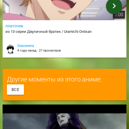
chevron_right
1:00
платочек
из 13 серии Двуличный братик / Uramichi Oniisan
Gasowera
4 года назад
27 просмотров
Другие моменты из этого аниме:
ВСЕ