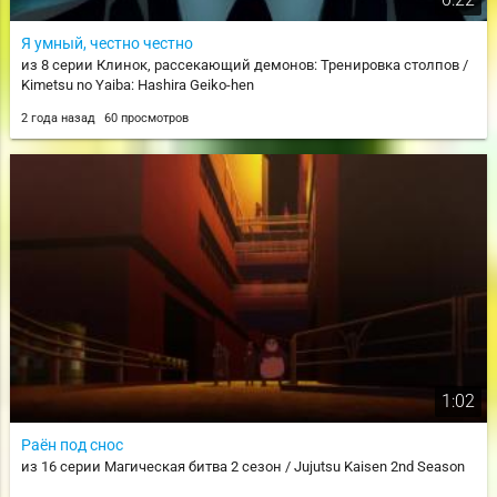
Я умный, честно честно
из 8 серии Клинок, рассекающий демонов: Тренировка столпов /
Kimetsu no Yaiba: Hashira Geiko-hen
2 года назад
60 просмотров
1:02
Раён под снос
из 16 серии Магическая битва 2 сезон / Jujutsu Kaisen 2nd Season