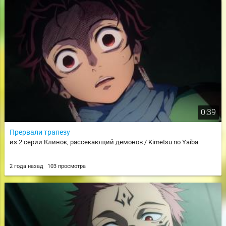
0:39
Прервали трапезу
из 2 серии Клинок, рассекающий демонов / Kimetsu no Yaiba
2 года назад
103 просмотра