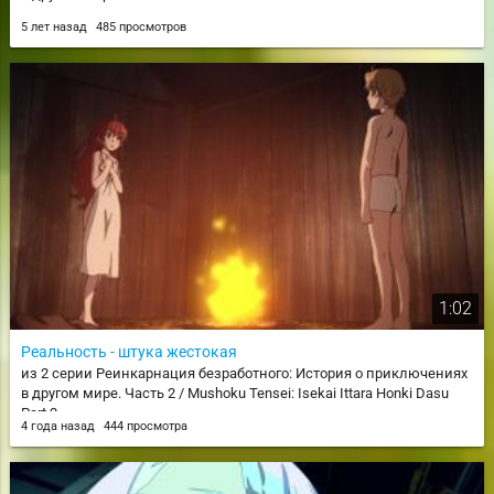
5 лет назад
485 просмотров
1:02
Реальность - штука жестокая
из 2 серии Реинкарнация безработного: История о приключениях
в другом мире. Часть 2 / Mushoku Tensei: Isekai Ittara Honki Dasu
Part 2
4 года назад
444 просмотра