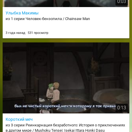
0:03
Улыбка Макимы
из 1 серии Человек-бензопила / Chainsaw Man
3 года назад
531 просмотр
0:13
Короткий меч
из 3 серии Реинкарнация безработного: История о приключениях
в другом мире / Mushoku Tensei: Isekai Ittara Honki Dasu