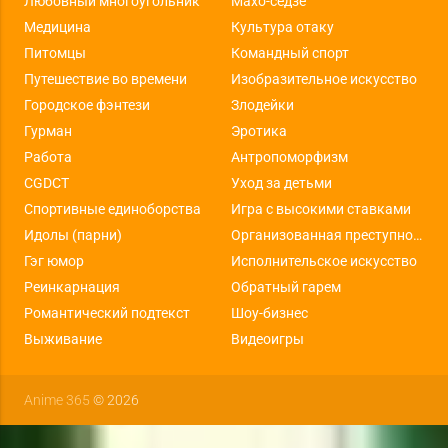
Любовный многоугольник
Махо-сёдзё
Медицина
Культура отаку
Питомцы
Командный спорт
Путешествие во времени
Изобразительное искусство
Городское фэнтези
Злодейки
Гурман
Эротика
Работа
Антропоморфизм
CGDCT
Уход за детьми
Спортивные единоборства
Игра с высокими ставками
Идолы (парни)
Организованная преступность
Гэг юмор
Исполнительское искусство
Реинкарнация
Обратный гарем
Романтический подтекст
Шоу-бизнес
Выживание
Видеоигры
Anime 365
© 2026