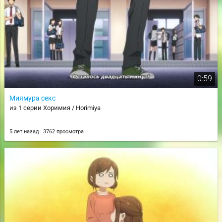
0:59
Миямура секс
из 1 серии Хоримия / Horimiya
5 лет назад
3762 просмотра