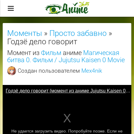
menu
Моменты
»
Просто забавно
»
Годзё дело говорит
Момент из
Фильм
аниме
Магическая
битва 0. Фильм / Jujutsu Kaisen 0 Movie
Создан пользователем
Mex4nik