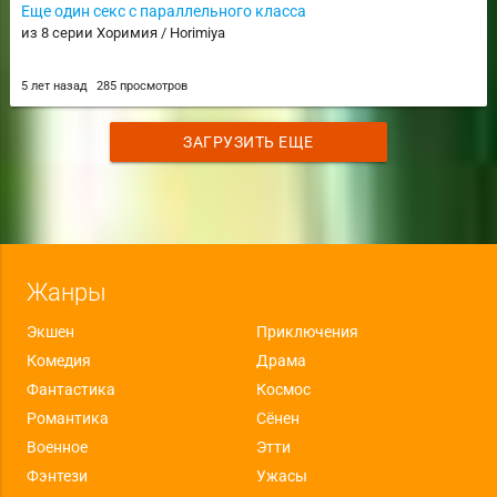
Еще один секс с параллельного класса
из 8 серии Хоримия / Horimiya
5 лет назад
285 просмотров
ЗАГРУЗИТЬ ЕЩЕ
Жанры
Экшен
Приключения
Комедия
Драма
Фантастика
Космос
Романтика
Сёнен
Военное
Этти
Фэнтези
Ужасы