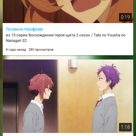
0:19
Лоликон Наофуми
из 13 серии Восхождение героя щита 2 сезон / Tate no Yuusha no
Nariagari S2
4 года назад
285 просмотров
1:18