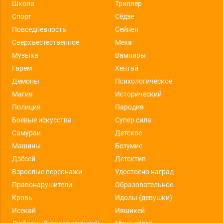
Школа
Триллер
Спорт
Сёдзе
Повседневность
Сейнен
Сверхъестественное
Меха
Музыка
Вампиры
Гарем
Хентай
Демоны
Психологическое
Магия
Исторический
Полиция
Пародия
Боевые искусства
Супер сила
Самураи
Детское
Машины
Безумие
Дзёсей
Детектив
Взрослые персонажи
Удостоено наград
Правонарушители
Образовательное
Кровь
Идолы (девушки)
Исекай
Ияшикей