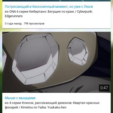
Потрясающий и бесконечный момент, но уже с Люси
из ONA 6 серии Киберпанк: Бегущие по краю / Cyberpunk:
Edgerunners
3 года назад
798 просмотров
0:47
Мыши с мышцами
из 4 серии Клинок, рассекающий демонов: Квартал красных
фонарей / Kimetsu no Yaiba: Yuukaku-hen