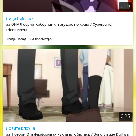
0:19
Лицо Ребекки
из ONA 9 серии Киберпанк: Бегущие по краю / Cyberpunk:
Edgerunners
3 года назад
383 просмотра
0:25
Ловите клоуна
из 1 серии Эта фарфоровая кукла влюбилась / Sono Bisque Doll wa