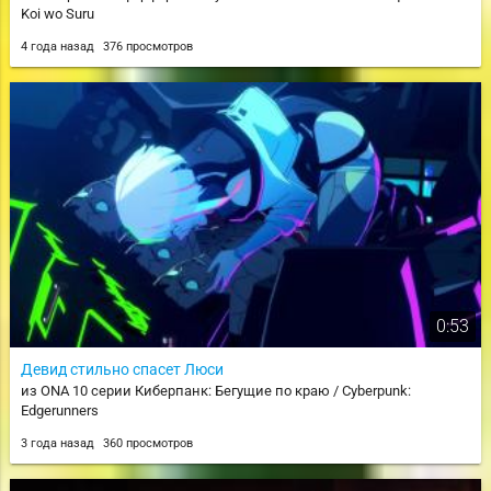
Koi wo Suru
4 года назад
376 просмотров
0:53
Девид стильно спасет Люси
из ONA 10 серии Киберпанк: Бегущие по краю / Cyberpunk:
Edgerunners
3 года назад
360 просмотров