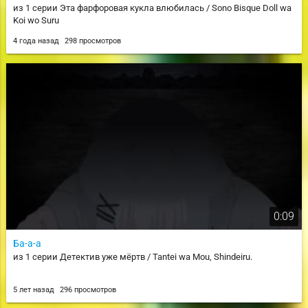
из 1 серии Эта фарфоровая кукла влюбилась / Sono Bisque Doll wa
Koi wo Suru
4 года назад
298 просмотров
0:09
Ба-а-а
из 1 серии Детектив уже мёртв / Tantei wa Mou, Shindeiru.
5 лет назад
296 просмотров