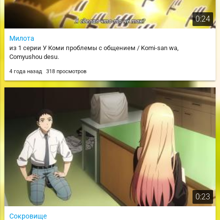
0:24
Милота
из 1 серии У Коми проблемы с общением / Komi-san wa,
Comyushou desu.
4 года назад
318 просмотров
0:23
Сокровище