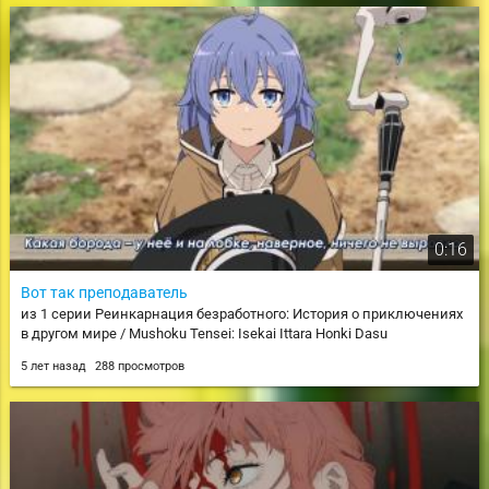
0:16
Вот так преподаватель
из 1 серии Реинкарнация безработного: История о приключениях
в другом мире / Mushoku Tensei: Isekai Ittara Honki Dasu
5 лет назад
288 просмотров