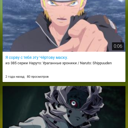
0:06
Я сорву с тебя эту Чёртову маску.
из 385 серии Наруто: Ураганные хроники / Naruto: Shippuuden
2 года назад
80 просмотров