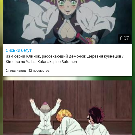
0:07
Сиськи бегут
из 4 серии Клинок, рассекающий демонов: Деревня кузнецов /
Kimetsu no Yaiba: Katanakaji no Sato-hen
2 года назад
52 просмотра