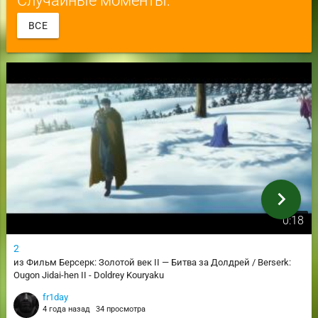
ВСЕ
chevron_right
0:18
2
из Фильм Берсерк: Золотой век II — Битва за Долдрей / Berserk:
Ougon Jidai-hen II - Doldrey Kouryaku
fr1day
4 года назад
34 просмотра