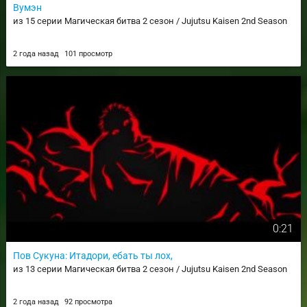
Вумэн
из 15 серии Магическая битва 2 сезон / Jujutsu Kaisen 2nd Season
2 года назад
101 просмотр
0:21
Пов Сукуна: Итадори, ебать ты лох,
из 13 серии Магическая битва 2 сезон / Jujutsu Kaisen 2nd Season
2 года назад
92 просмотра