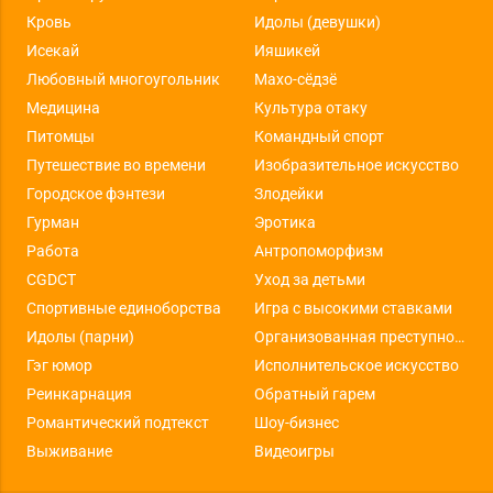
Кровь
Идолы (девушки)
Исекай
Ияшикей
Любовный многоугольник
Махо-сёдзё
Медицина
Культура отаку
Питомцы
Командный спорт
Путешествие во времени
Изобразительное искусство
Городское фэнтези
Злодейки
Гурман
Эротика
Работа
Антропоморфизм
CGDCT
Уход за детьми
Спортивные единоборства
Игра с высокими ставками
Идолы (парни)
Организованная преступность
Гэг юмор
Исполнительское искусство
Реинкарнация
Обратный гарем
Романтический подтекст
Шоу-бизнес
Выживание
Видеоигры