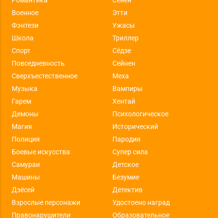
Военное
Этти
Фэнтези
Ужасы
Школа
Триллер
Спорт
Сёдзе
Повседневность
Сейнен
Сверхъестественное
Меха
Музыка
Вампиры
Гарем
Хентай
Демоны
Психологическое
Магия
Исторический
Полиция
Пародия
Боевые искусства
Супер сила
Самураи
Детское
Машины
Безумие
Дзёсей
Детектив
Взрослые персонажи
Удостоено наград
Правонарушители
Образовательное