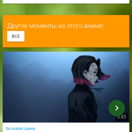
Другие моменты из этого аниме:
ВСЕ
chevron_right
0:45
3я новая сцена