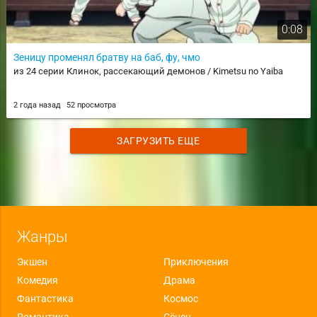
0:08
Зеницу променял братву на баб, фу, чмо
из 24 серии Клинок, рассекающий демонов / Kimetsu no Yaiba
2 года назад
52 просмотра
ЗАГРУЗИТЬ ЕЩЕ
Жанры
Экшен
Приключения
Комедия
Драма
Фантастика
Космос
Романтика
Сёнен