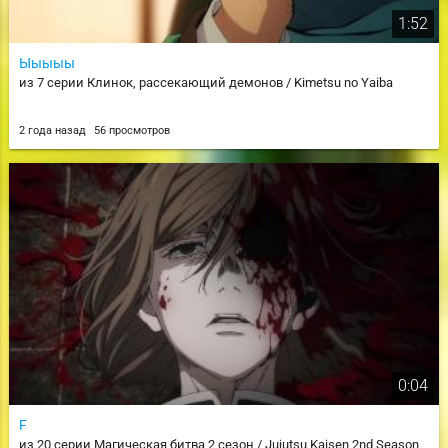
1:52
Ыыыыы
из 7 серии Клинок, рассекающий демонов / Kimetsu no Yaiba
2 года назад
56 просмотров
0:04
F
из 20 серии Магическая битва 2 сезон / Jujutsu Kaisen 2nd Season