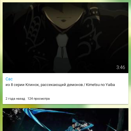
3:46
Сас
из 8 серии Клинок, рассекающий демонов / Kimetsu no Yaiba
2 года назад
124 просмотра