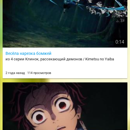
0:14
Весёла нарезка бомжей
из 4 серии Клинок, рассекающий демонов / Kimetsu no Yaiba
2 года назад
114 просмотров