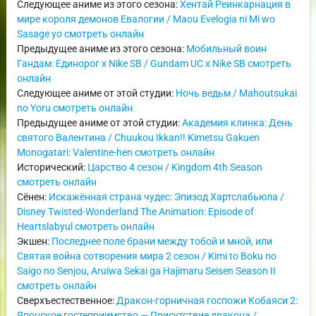
Следующее аниме из этого сезона:
Хентай Реинкарнация в
мире короля демонов Евалогии / Maou Evelogia ni Mi wo
Sasage yo смотреть онлайн
Предыдущее аниме из этого сезона:
Мобильный воин
Гандам: Единорог x Nike SB / Gundam UC x Nike SB смотреть
онлайн
Следующее аниме от этой студии:
Ночь ведьм / Mahoutsukai
no Yoru смотреть онлайн
Предыдущее аниме от этой студии:
Академия клинка: День
святого Валентина / Chuukou Ikkan!! Kimetsu Gakuen
Monogatari: Valentine-hen смотреть онлайн
Исторический:
Царство 4 сезон / Kingdom 4th Season
смотреть онлайн
Сёнен:
Искажённая страна чудес: Эпизод Хартслабьюла /
Disney Twisted-Wonderland The Animation: Episode of
Heartslabyul смотреть онлайн
Экшен:
Последнее поле брани между тобой и мной, или
Святая война сотворения мира 2 сезон / Kimi to Boku no
Saigo no Senjou, Aruiwa Sekai ga Hajimaru Seisen Season II
смотреть онлайн
Сверхъестественное:
Дракон-горничная госпожи Кобаяси 2:
Японское гостеприимство — Присутствие дракона /