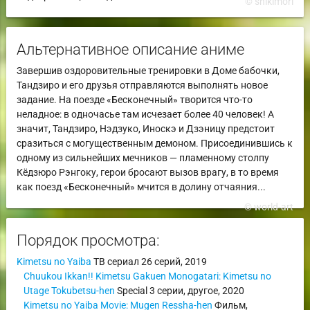
© shikimori
Альтернативное описание аниме
Завершив оздоровительные тренировки в Доме бабочки,
Тандзиро и его друзья отправляются выполнять новое
задание. На поезде «Бесконечный» творится что-то
неладное: в одночасье там исчезает более 40 человек! А
значит, Тандзиро, Нэдзуко, Иноскэ и Дзэницу предстоит
сразиться с могущественным демоном. Присоединившись к
одному из сильнейших мечников — пламенному столпу
Кёдзюро Рэнгоку, герои бросают вызов врагу, в то время
как поезд «Бесконечный» мчится в долину отчаяния...
© world-art
Порядок просмотра:
Kimetsu no Yaiba
ТВ сериал
26 серий,
2019
Chuukou Ikkan!! Kimetsu Gakuen Monogatari: Kimetsu no
Utage Tokubetsu-hen
Special
3 серии,
другое
,
2020
Kimetsu no Yaiba Movie: Mugen Ressha-hen
Фильм
,