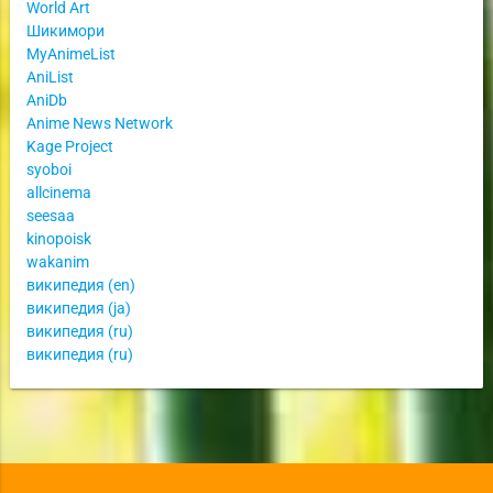
World Art
Шикимори
MyAnimeList
AniList
AniDb
Anime News Network
Kage Project
syoboi
allcinema
seesaa
kinopoisk
wakanim
википедия (en)
википедия (ja)
википедия (ru)
википедия (ru)