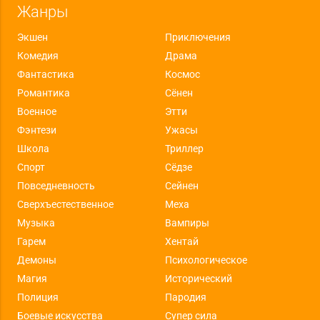
Жанры
Экшен
Приключения
Комедия
Драма
Фантастика
Космос
Романтика
Сёнен
Военное
Этти
Фэнтези
Ужасы
Школа
Триллер
Спорт
Сёдзе
Повседневность
Сейнен
Сверхъестественное
Меха
Музыка
Вампиры
Гарем
Хентай
Демоны
Психологическое
Магия
Исторический
Полиция
Пародия
Боевые искусства
Супер сила