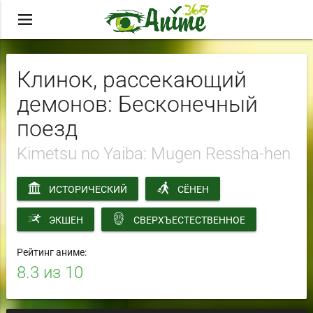
menu
Клинок, рассекающий
демонов: Бесконечный
поезд
Kimetsu no Yaiba: Mugen Ressha-hen
ИСТОРИЧЕСКИЙ
СЁНЕН
ЭКШЕН
СВЕРХЪЕСТЕСТВЕННОЕ
Рейтинг аниме:
8.3
из 10