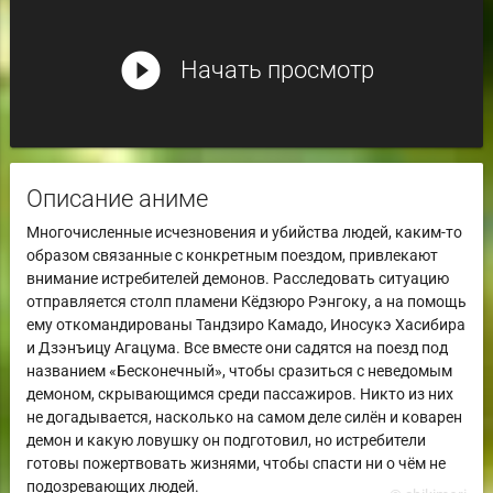
play_circle_filled
Начать просмотр
Описание аниме
Многочисленные исчезновения и убийства людей, каким-то
образом связанные с конкретным поездом, привлекают
внимание истребителей демонов. Расследовать ситуацию
отправляется столп пламени Кёдзюро Рэнгоку, а на помощь
ему откомандированы Тандзиро Камадо, Иносукэ Хасибира
и Дзэнъицу Агацума. Все вместе они садятся на поезд под
названием «Бесконечный», чтобы сразиться с неведомым
демоном, скрывающимся среди пассажиров. Никто из них
не догадывается, насколько на самом деле силён и коварен
демон и какую ловушку он подготовил, но истребители
готовы пожертвовать жизнями, чтобы спасти ни о чём не
подозревающих людей.