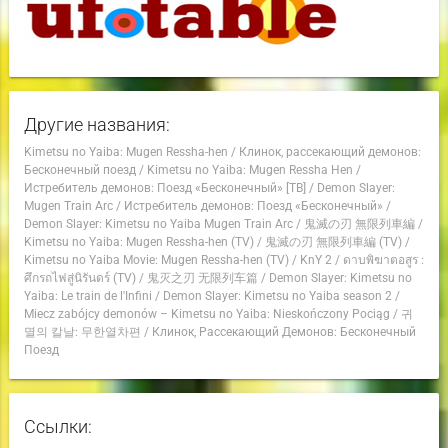
Другие названия:
Kimetsu no Yaiba: Mugen Ressha-hen
/
Клинок, рассекающий демонов:
Бесконечный поезд
/
Kimetsu no Yaiba: Mugen Ressha Hen
/
Истребитель демонов: Поезд «Бесконечный» [ТВ]
/
Demon Slayer:
Mugen Train Arc
/
Истребитель демонов: Поезд «Бесконечный»
/
Demon Slayer: Kimetsu no Yaiba Mugen Train Arc
/
鬼滅の刃 無限列車編
/
Kimetsu no Yaiba: Mugen Ressha-hen (TV)
/
鬼滅の刃 無限列車編 (TV)
/
Kimetsu no Yaiba Movie: Mugen Ressha-hen (TV)
/
KnY 2
/
ดาบพิฆาตอสูร :
ศึกรถไฟสู่นิรันดร์ (TV)
/
鬼灭之刃 无限列车篇
/
Demon Slayer: Kimetsu no
Yaiba: Le train de l'Infini
/
Demon Slayer: Kimetsu no Yaiba season 2
/
Miecz zabójcy demonów – Kimetsu no Yaiba: Nieskończony Pociąg
/
귀
멸의 칼날: 무한열차편
/
Клинок, Рассекающий Демонов: Бесконечный
Поезд
Ссылки: