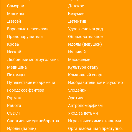
Самураи
Детское
Машины
Безумие
Дзёсей
Детектив
Взрослые персонажи
Удостоено наград
Правонарушители
Образовательное
Кровь
Идолы (девушки)
Исекай
Ияшикей
Любовный многоугольник
Махо-сёдзё
Медицина
Культура отаку
Питомцы
Командный спорт
Путешествие во времени
Изобразительное искусство
Городское фэнтези
Злодейки
Гурман
Эротика
Работа
Антропоморфизм
CGDCT
Уход за детьми
Спортивные единоборства
Игра с высокими ставками
Идолы (парни)
Организованная преступность