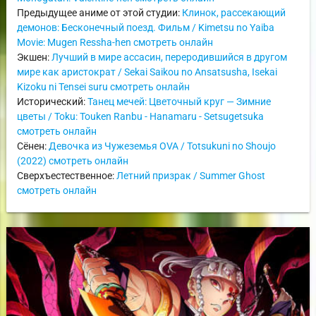
Предыдущее аниме от этой студии:
Клинок, рассекающий
демонов: Бесконечный поезд. Фильм / Kimetsu no Yaiba
Movie: Mugen Ressha-hen смотреть онлайн
Экшен:
Лучший в мире ассасин, переродившийся в другом
мире как аристократ / Sekai Saikou no Ansatsusha, Isekai
Kizoku ni Tensei suru смотреть онлайн
Исторический:
Танец мечей: Цветочный круг — Зимние
цветы / Toku: Touken Ranbu - Hanamaru - Setsugetsuka
смотреть онлайн
Сёнен:
Девочка из Чужеземья OVA / Totsukuni no Shoujo
(2022) смотреть онлайн
Сверхъестественное:
Летний призрак / Summer Ghost
смотреть онлайн