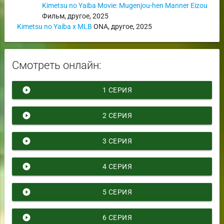
Kimetsu no Yaiba Movie: Mugenjou-hen Manner Eizou
Фильм
,
другое
,
2025
Kimetsu no Yaiba x MLB
ONA
,
другое
,
2025
Смотреть онлайн:
play_circle_filled
1 СЕРИЯ
play_circle_filled
2 СЕРИЯ
play_circle_filled
3 СЕРИЯ
play_circle_filled
4 СЕРИЯ
play_circle_filled
5 СЕРИЯ
play_circle_filled
6 СЕРИЯ