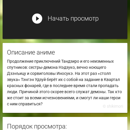
play_circle_filled
Начать просмотр
Описание аниме
Продолжение приключений Тандзиро и его неизменных
спутников: сестры-демона Нэдзуко, вечно ноющего
Дзэнъицу и сорвиголовы Иносукэ. На этот раз «столп
звука» Тэнгэн Удзуй берёт их с собой на задание в Квартал
красных фонарей, где в последнее время стали пропадать
люди. Причиной этого скорее всего служат демоны. Так кто
же стоит за всеми исчезновениями, и смогут ли наши герои
с ним справиться?
© shikimori
Порядок просмотра: