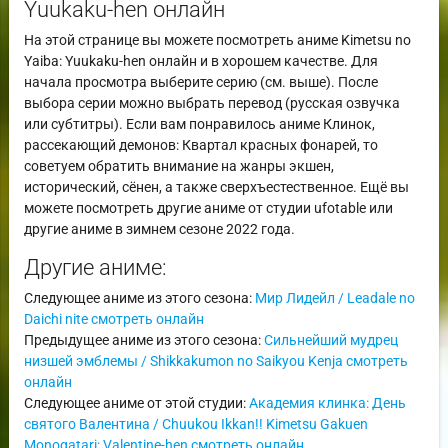
Yuukaku-hen онлайн
На этой странице вы можете посмотреть аниме Kimetsu no
Yaiba: Yuukaku-hen онлайн и в хорошем качестве. Для
начала просмотра выберите серию (см. выше). После
выбора серии можно выбрать перевод (русская озвучка
или субтитры). Если вам понравилось аниме Клинок,
рассекающий демонов: Квартал красных фонарей, то
советуем обратить внимание на жанры экшен,
исторический, сёнен, а также сверхъестественное. Ещё вы
можете посмотреть другие аниме от студии ufotable или
другие аниме в зимнем сезоне 2022 года.
Другие аниме:
Следующее аниме из этого сезона:
Мир Лидейл / Leadale no
Daichi nite смотреть онлайн
Предыдущее аниме из этого сезона:
Сильнейший мудрец
низшей эмблемы / Shikkakumon no Saikyou Kenja смотреть
онлайн
Следующее аниме от этой студии:
Академия клинка: День
святого Валентина / Chuukou Ikkan!! Kimetsu Gakuen
Monogatari: Valentine-hen смотреть онлайн