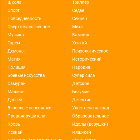
Школа
Триллер
Спорт
Сёдзе
Повседневность
Сейнен
Сверхъестественное
Меха
Музыка
Вампиры
Гарем
Хентай
Демоны
Психологическое
Магия
Исторический
Полиция
Пародия
Боевые искусства
Супер сила
Самураи
Детское
Машины
Безумие
Дзёсей
Детектив
Взрослые персонажи
Удостоено наград
Правонарушители
Образовательное
Кровь
Идолы (девушки)
Исекай
Ияшикей