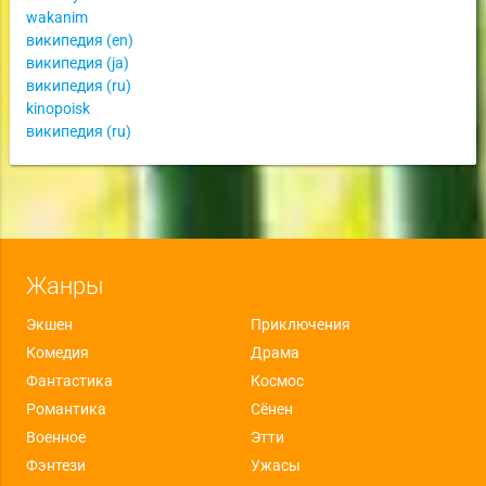
wakanim
википедия (en)
википедия (ja)
википедия (ru)
kinopoisk
википедия (ru)
Жанры
Экшен
Приключения
Комедия
Драма
Фантастика
Космос
Романтика
Сёнен
Военное
Этти
Фэнтези
Ужасы