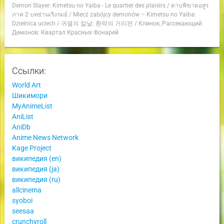
Demon Slayer: Kimetsu no Yaiba - Le quartier des plaisirs
/
ดาบพิฆาตอสูร
ภาค 2 บทย่านเริงรมย์
/
Miecz zabójcy demonów – Kimetsu no Yaiba:
Dzielnica uciech
/
귀멸의 칼날: 환락의 거리편
/
Клинок, Рассекающий
Демонов: Квартал Красных Фонарей
Ссылки:
World Art
Шикимори
MyAnimeList
AniList
AniDb
Anime News Network
Kage Project
википедия (en)
википедия (ja)
википедия (ru)
allcinema
syoboi
seesaa
crunchyroll