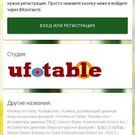
нужна регистрация. Просто нажмите кнопку ниже и войдите
через ВКонтакте.
ВХОД ИЛИ РЕГИСТРАЦИЯ
Студия:
Другие названия:
Kimetsu no Yaiba: Yuukaku-hen
/
Клинок, рассекающий демонов:
Квартал красных фонарей
/
Kimetsu no Yaiba: Yuukaku Hen
/
Истребитель демонов [ТВ-2]
/
Demon Slayer: Entertainment District Arc
/
Истребитель демонов: Квартал красных фонарей
/
鬼滅の刃 遊郭編
/
Demon Slayer: Kimetsu no Yaiba Entertainment District Arc
/
KnY 2
/