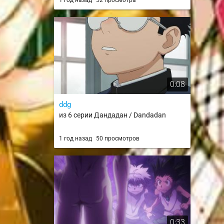
1 год назад
52 просмотра
0:08
ddg
из 6 серии Дандадан / Dandadan
1 год назад
50 просмотров
0:33