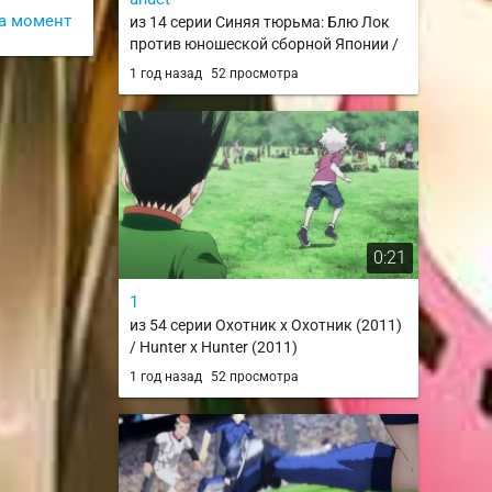
а момент
из 14 серии Синяя тюрьма: Блю Лок
против юношеской сборной Японии /
Blue Lock vs. U-20 Japan
1 год назад
52 просмотра
0:21
1
из 54 серии Охотник х Охотник (2011)
/ Hunter x Hunter (2011)
1 год назад
52 просмотра