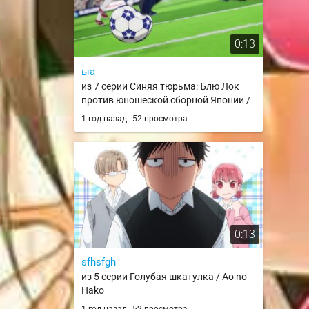
0:13
ыа
из 7 серии Синяя тюрьма: Блю Лок
против юношеской сборной Японии /
Blue Lock vs. U-20 Japan
1 год назад
52 просмотра
0:13
sfhsfgh
из 5 серии Голубая шкатулка / Ao no
Hako