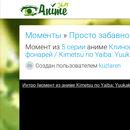
Моменты
»
Просто забавно
Момент из
5 серии
аниме
Клино
фонарей / Kimetsu no Yaiba: Yuu
Создан пользователем
kuzlaren