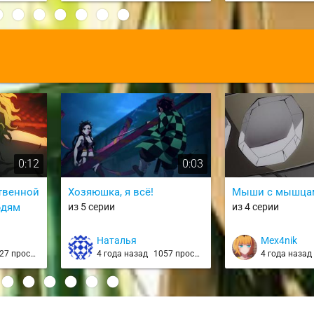
:
0:12
0:03
ственной
Хозяюшка, я всё!
Мыши с мышца
юдям
из 5 серии
из 4 серии
Наталья
Mex4nik
7 просмотров
4 года назад
1057 просмотров
4 года наза