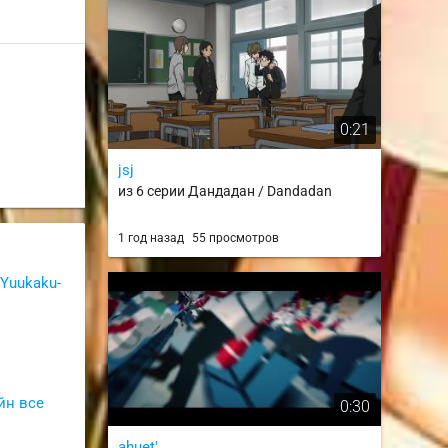
0:21
jsj
из 6 серии Дандадан / Dandadan
1 год назад
55 просмотров
 Yuukaku-
йн все
0:30
ahuet'