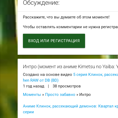
Обсуждение:
Расскажите, что вы думаете об этом моменте!
Чтобы оставлять комментарии не нужна регистра
ВХОД ИЛИ РЕГИСТРАЦИЯ
Интро (момент из аниме Kimetsu no Yaiba: 
Создано на основе видео
5 серия Клинок, рассек
hen RAW от DB (BD)
1 год назад
|
38 просмотров
Моменты
»
Просто забавно
» Интро
Аниме Клинок, рассекающий демонов: Квартал кра
серии