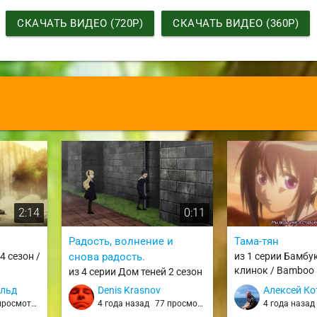
СКАЧАТЬ ВИДЕО (720P)
СКАЧАТЬ ВИДЕО (360P)
2:14
0:11
Радость, волнение и
Тама-тян
4 сезон /
снова радость.
из 1 серии Бамб
клинок / Bamboo 
из 4 серии Дом теней 2 сезон
/ Shadows House 2
альд
Denis Krasnov
Алексей Ко
росмотров
4 года назад
77 просмотров
4 года наза