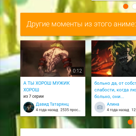
Другие моменты из этого аниме
0:12
А ТЫ ХОРОШ МУЖИК
больно да, от соб
ХОРОШ
слабости, когда л
из 7 серии
больно, они...
из 10 серии
Давид Татарянц
Алина
4 года назад
2535 просмотров
4 года назад
122