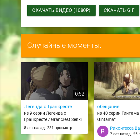
СКАЧАТЬ ВИДЕО (1080P)
СКАЧАТЬ GIF
Случайные моменты:
0:52
Легенда о Гранкресте
обещание
из 9 серии Легенда о
из 40 серии Гинтама 
Гранкресте / Grancrest Senki
Gintama°
8 лет назад
231 просмотр
Риконтесса В
7 лет назад
25 п