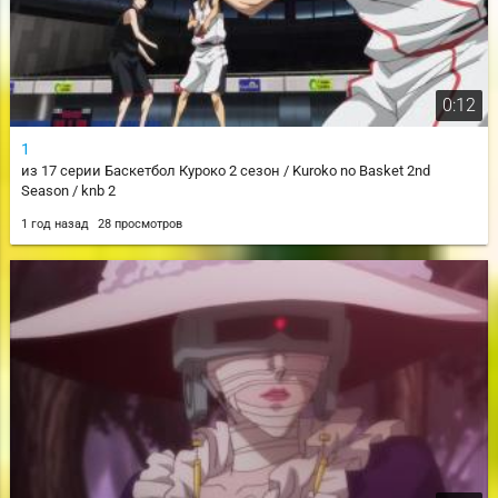
0:12
1
из 17 серии Баскетбол Куроко 2 сезон / Kuroko no Basket 2nd
Season / knb 2
1 год назад
28 просмотров