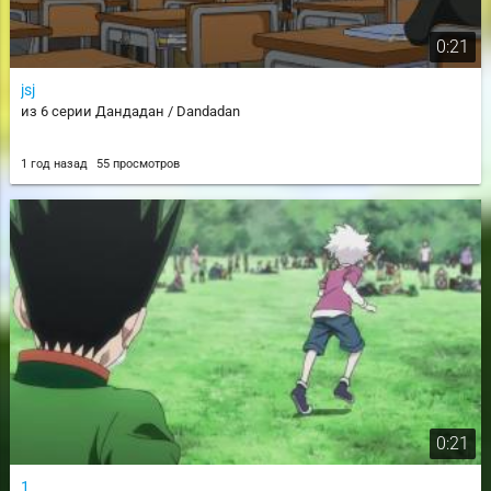
0:21
jsj
из 6 серии Дандадан / Dandadan
1 год назад
55 просмотров
0:21
1