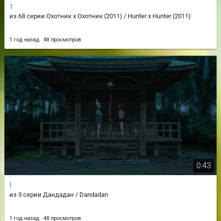
1
из 68 серии Охотник х Охотник (2011) / Hunter x Hunter (2011)
1 год назад
48 просмотров
0:43
l
из 3 серии Дандадан / Dandadan
1 год назад
48 просмотров