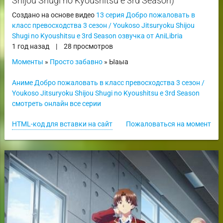
Shijou Shugi no Kyoushitsu e 3rd Season)
Создано на основе видео
13 серия Добро пожаловать в
класс превосходства 3 сезон / Youkoso Jitsuryoku Shijou
Shugi no Kyoushitsu e 3rd Season озвучка от AniLibria
1 год назад
|
28 просмотров
Моменты
»
Просто забавно
» Ыаыа
Аниме Добро пожаловать в класс превосходства 3 сезон /
Youkoso Jitsuryoku Shijou Shugi no Kyoushitsu e 3rd Season
смотреть онлайн все серии
HTML-код для вставки на сайт
Пожаловаться на момент