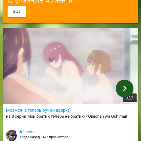
ВСЕ
chevron_right
0:29
Моемся, а теперь ручки вверх))
из 8 серии Мой братик теперь не братик! / Oniichan wa Oshimai!
JohnVish
3 года назад
147 просмотров