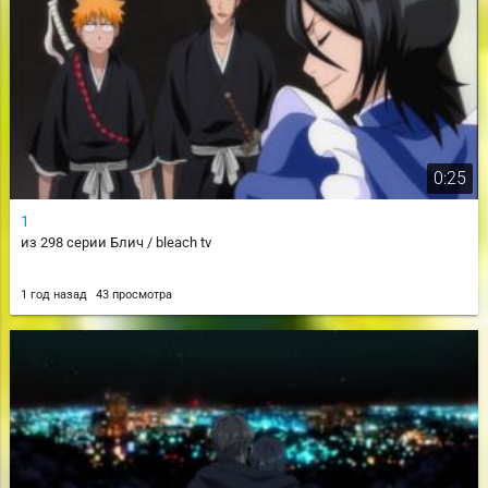
0:25
1
из 298 серии Блич / bleach tv
1 год назад
43 просмотра