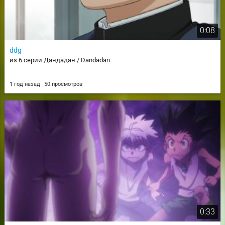
0:08
ddg
из 6 серии Дандадан / Dandadan
1 год назад
50 просмотров
0:33