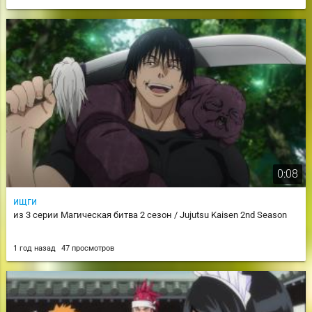
0:08
ищги
из 3 серии Магическая битва 2 сезон / Jujutsu Kaisen 2nd Season
1 год назад
47 просмотров