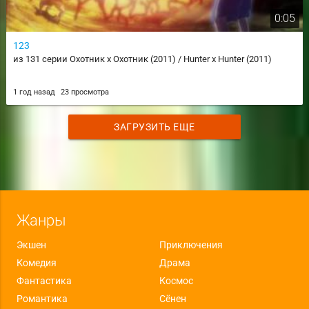
0:05
123
из 131 серии Охотник х Охотник (2011) / Hunter x Hunter (2011)
1 год назад
23 просмотра
ЗАГРУЗИТЬ ЕЩЕ
Жанры
Экшен
Приключения
Комедия
Драма
Фантастика
Космос
Романтика
Сёнен