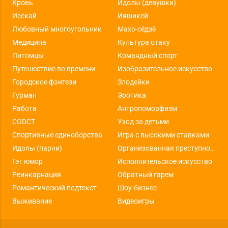
Кровь
Идолы (девушки)
Исекай
Ияшикей
Любовный многоугольник
Махо-сёдзё
Медицина
Культура отаку
Питомцы
Командный спорт
Путешествие во времени
Изобразительное искусство
Городское фэнтези
Злодейки
Гурман
Эротика
Работа
Антропоморфизм
CGDCT
Уход за детьми
Спортивные единоборства
Игра с высокими ставками
Идолы (парни)
Организованная преступность
Гэг юмор
Исполнительское искусство
Реинкарнация
Обратный гарем
Романтический подтекст
Шоу-бизнес
Выживание
Видеоигры