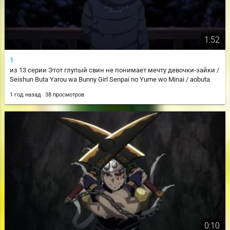
1:52
1
из 13 серии Этот глупый свин не понимает мечту девочки-зайки /
Seishun Buta Yarou wa Bunny Girl Senpai no Yume wo Minai / aobuta
1 год назад
38 просмотров
0:10