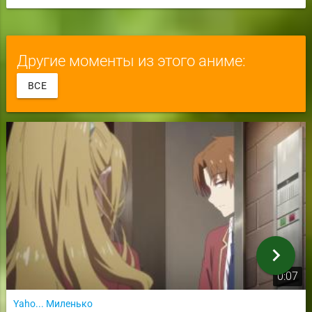
Другие моменты из этого аниме:
ВСЕ
chevron_right
0:07
Yaho... Миленько