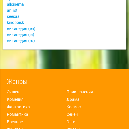
allcinema
anilist
seesaa
kinopoisk
википедия (en)
википедия (ja)
википедия (ru)
Жанры
Экшен
Приключения
Комедия
Драма
Фантастика
Космос
Романтика
Сёнен
Военное
Этти