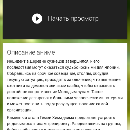
play_circle_filled
Начать просмотр
Описание аниме
Инцидент в Деревне кузнецов завершился, и его
последствия могут оказаться судьбоносными для Японии.
Собравшись на срочное совещание, столпы, обсудив
текущую ситуацию, приходят к заключению, что нынешние
охотники на демонов слишком слабы, чтобы оказывать
достойное сопротивление Молодым лунам. Такое
положение дел чревато большими человеческими потерями
и может поставить под угрозу существование самой
организации.
Каменный столп Гёмэй Химэдзима предлагает устроить
рядовым охотникам тренировку. Разделившись на группы,
бойцы побывают у каждого столпа по очереди и