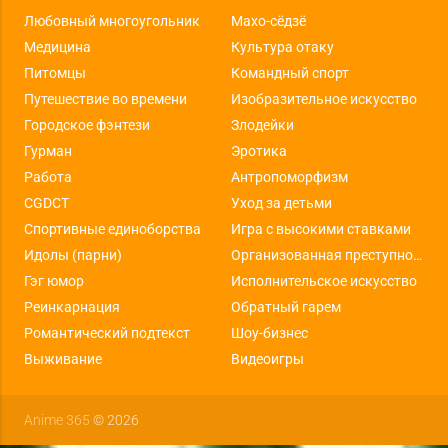
Любовный многоугольник
Махо-сёдзё
Медицина
Культура отаку
Питомцы
Командный спорт
Путешествие во времени
Изобразительное искусство
Городское фэнтези
Злодейки
Гурман
Эротика
Работа
Антропоморфизм
CGDCT
Уход за детьми
Спортивные единоборства
Игра с высокими ставками
Идолы (парни)
Организованная преступность
Гэг юмор
Исполнительское искусство
Реинкарнация
Обратный гарем
Романтический подтекст
Шоу-бизнес
Выживание
Видеоигры
Anime 365
© 2026