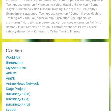
Kimetsu no Yaiba: Hashira Geiko-hen
/
Клинок, рассекающий демонов:
Тренировка столпов
/
Kimetsu no Yaiba: Hashira Geiko Hen
/
Demon
Slayer: Kimetsu no Yaiba Hashira Training Arc
/
鬼滅の刃 柱稽古編
/
Истребитель демонов: Тренировка столпов
/
Demon Slayer: Hashira
Training Arc
/
Клинок, рассекающий демонов: Тренировки со
столпами
/
Истребитель демонов: На тренировку столпов
/
KnY 4
/
Demon Slayer: Kimetsu no Yaiba - L'entraînement des Piliers
/
Miecz
zabójcy demonów – Kimetsu no Yaiba: Trening Filarów
Ссылки:
World Art
Шикимори
MyAnimeList
AniList
AniDb
Anime News Network
Kage Project
википедия (en)
википедия (ja)
википедия (ru)
syoboi