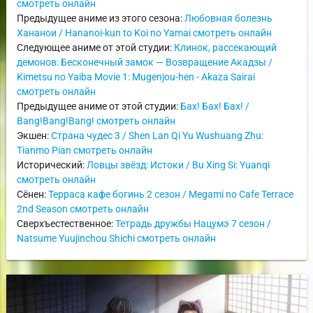
смотреть онлайн
Предыдущее аниме из этого сезона:
Любовная болезнь
Хананои / Hananoi-kun to Koi no Yamai смотреть онлайн
Следующее аниме от этой студии:
Клинок, рассекающий
демонов: Бесконечный замок — Возвращение Акадзы /
Kimetsu no Yaiba Movie 1: Mugenjou-hen - Akaza Sairai
смотреть онлайн
Предыдущее аниме от этой студии:
Бах! Бах! Бах! /
Bang!Bang!Bang! смотреть онлайн
Экшен:
Страна чудес 3 / Shen Lan Qi Yu Wushuang Zhu:
Tianmo Pian смотреть онлайн
Исторический:
Ловцы звёзд: Истоки / Bu Xing Si: Yuanqi
смотреть онлайн
Сёнен:
Терраса кафе богинь 2 сезон / Megami no Cafe Terrace
2nd Season смотреть онлайн
Сверхъестественное:
Тетрадь дружбы Нацумэ 7 сезон /
Natsume Yuujinchou Shichi смотреть онлайн