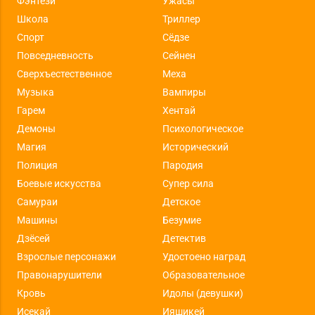
Фэнтези
Ужасы
Школа
Триллер
Спорт
Сёдзе
Повседневность
Сейнен
Сверхъестественное
Меха
Музыка
Вампиры
Гарем
Хентай
Демоны
Психологическое
Магия
Исторический
Полиция
Пародия
Боевые искусства
Супер сила
Самураи
Детское
Машины
Безумие
Дзёсей
Детектив
Взрослые персонажи
Удостоено наград
Правонарушители
Образовательное
Кровь
Идолы (девушки)
Исекай
Ияшикей