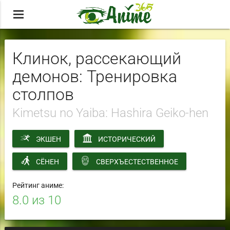
menu
Клинок, рассекающий
демонов: Тренировка
столпов
Kimetsu no Yaiba: Hashira Geiko-hen
ЭКШЕН
ИСТОРИЧЕСКИЙ
СЁНЕН
СВЕРХЪЕСТЕСТВЕННОЕ
Рейтинг аниме:
8.0
из 10