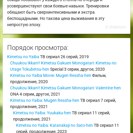
усовершенствуют свои боевые навыки. Тренировки
обещают быть сверхинтенсивными и экстра
беспощадными. Но такова цена выживания в эту
непростую эпоху.
© shikimori
Порядок просмотра:
Kimetsu no Yaiba
ТВ сериал
26 серий,
2019
Chuukou Ikkan!! Kimetsu Gakuen Monogatari: Kimetsu no
Utage Tokubetsu-hen
Special
3 серии,
другое
,
2020
Kimetsu no Yaiba Movie: Mugen Ressha-hen
Фильм
,
продолжение
,
2020
Chuukou Ikkan!! Kimetsu Gakuen Monogatari: Valentine-hen
ONA
4 серии,
другое
,
2021
Kimetsu no Yaiba: Mugen Ressha-hen
ТВ сериал
7 серий,
продолжение
,
2021
Kimetsu no Yaiba: Yuukaku-hen
ТВ сериал
11 серий,
продолжение
,
2021
Kimetsu no Yaiba: Katanakaji no Sato-hen
ТВ сериал
11
серий,
продолжение
,
2023