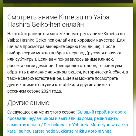
Смотреть аниме Kimetsu no Yaiba:
Hashira Geiko-hen онлайн
На этой странице вы можете посмотреть аниме Kimetsu no
Yaiba: Hashira Geiko-hen онлайн и в хорошем качестве. Для
начала просмотра выберите серию (см. выше). После
выбора серии можно выбрать перевод (русская озвучка
или субтитры). Если вам понравилось аниме Клинок,
рассекающий демонов: Тренировка столпов, то советуем
обратить внимание на жанры экшен, исторический, сёнен, а
также сверхъестественное. Ещё вы можете посмотреть
другие аниме от студии ufotable или другие аниме в
весеннем сезоне 2024 года.
Другие аниме:
Следующее аниме из этого сезона:
Бывший герой, которого
прозвали неудачником и выгнали из дома, решил жить
самостоятельно / Dekisokonai to Yobareta Motoeiyuu wa Jikka
kara Tsuihou sareta node Sukikatte ni Ikiru Koto ni Shita