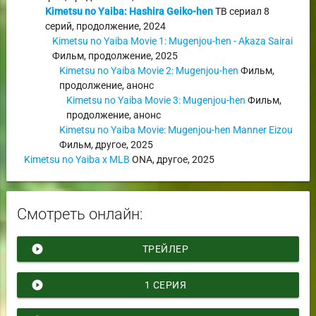
Kimetsu no Yaiba: Hashira Geiko-hen
ТВ сериал
8
серий,
продолжение
,
2024
Kimetsu no Yaiba Movie 1: Mugenjou-hen - Akaza Sairai
Фильм
,
продолжение
,
2025
Kimetsu no Yaiba Movie 2: Mugenjou-hen
Фильм
,
продолжение
,
анонс
Kimetsu no Yaiba Movie 3: Mugenjou-hen
Фильм
,
продолжение
,
анонс
Kimetsu no Yaiba Movie: Mugenjou-hen Manner Eizou
Фильм
,
другое
,
2025
Kimetsu no Yaiba x MLB
ONA
,
другое
,
2025
Смотреть онлайн:
play_circle_filled
ТРЕЙЛЕР
play_circle_filled
1 СЕРИЯ