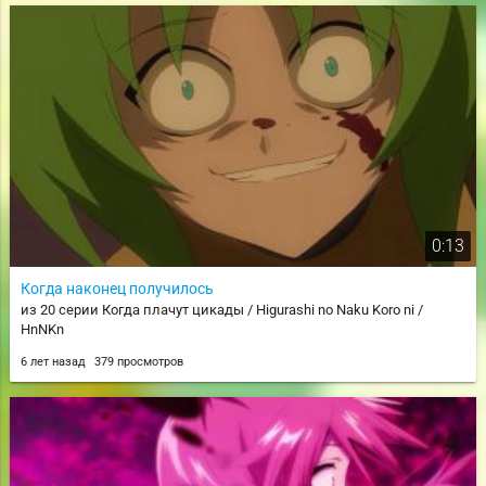
0:13
Когда наконец получилось
из 20 серии Когда плачут цикады / Higurashi no Naku Koro ni /
HnNKn
6 лет назад
379 просмотров