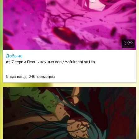
0:22
Добыча
из 7 серии Песнь ночных сов / Yofukashi no Uta
3 года назад
248 просмотров