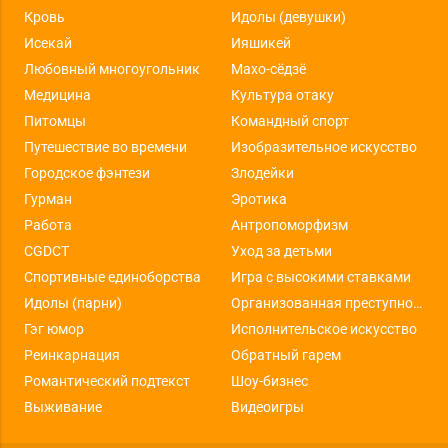
Кровь
Идолы (девушки)
Исекай
Ияшикей
Любовный многоугольник
Махо-сёдзё
Медицина
Культура отаку
Питомцы
Командный спорт
Путешествие во времени
Изобразительное искусство
Городское фэнтези
Злодейки
Гурман
Эротика
Работа
Антропоморфизм
CGDCT
Уход за детьми
Спортивные единоборства
Игра с высокими ставками
Идолы (парни)
Организованная преступность
Гэг юмор
Исполнительское искусство
Реинкарнация
Обратный гарем
Романтический подтекст
Шоу-бизнес
Выживание
Видеоигры