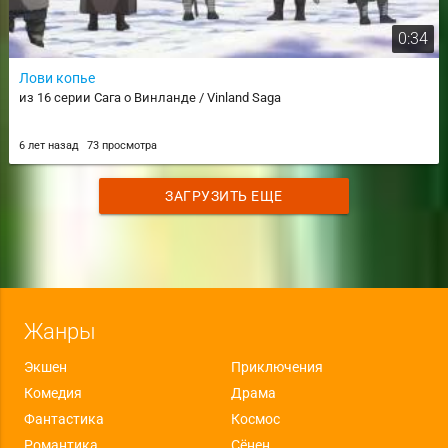
0:34
Лови копье
из 16 серии Сага о Винланде / Vinland Saga
6 лет назад
73 просмотра
ЗАГРУЗИТЬ ЕЩЕ
Жанры
Экшен
Приключения
Комедия
Драма
Фантастика
Космос
Романтика
Сёнен