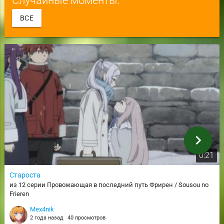
ВСЕ
chevron_right
0:21
Староста
из 12 серии Провожающая в последний путь Фрирен / Sousou no
Frieren
Mex4nik
2 года назад
40 просмотров