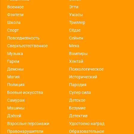
Военное
Этти
Фэнтези
Ужасы
Школа
Триллер
Спорт
Сёдзе
Повседневность
Сейнен
Сверхъестественное
Меха
Музыка
Вампиры
Гарем
Хентай
Демоны
Психологическое
Магия
Исторический
Полиция
Пародия
Боевые искусства
Супер сила
Самураи
Детское
Машины
Безумие
Дзёсей
Детектив
Взрослые персонажи
Удостоено наград
Правонарушители
Образовательное