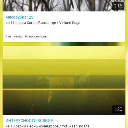
0:16
Мясорубка123
из 11 серии Сага о Винланде / Vinland Saga
6 лет назад
98 просмотров
1:20
ИНТЕРЕСНОСТИ ВСЯКИЕ
из 13 серии Песнь ночных сов / Yofukashi no Uta