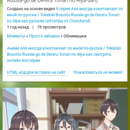
Russia-go de Dereru Tonari no Alya-san)
Создано на основе видео
9 серия Аля иногда кокетничает со
мной по-русски / Tokidoki Bosotto Russia-go de Dereru Tonari
no Alya-san русские субтитры от Crunchyroll
1 год назад
|
76 просмотров
Моменты
»
Просто забавно
» Обнимашки
Аниме Аля иногда кокетничает со мной по-русски / Tokidoki
Bosotto Russia-go de Dereru Tonari no Alya-san смотреть
онлайн все серии
HTML-код для вставки на сайт
Пожаловаться на момент