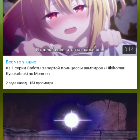
0:14
Все что угодно
из 1 серии Заботы запертой принцессы вампиров / Hikikomari
Kyuuketsuki no Monmon
2 года назад
153 просмотра