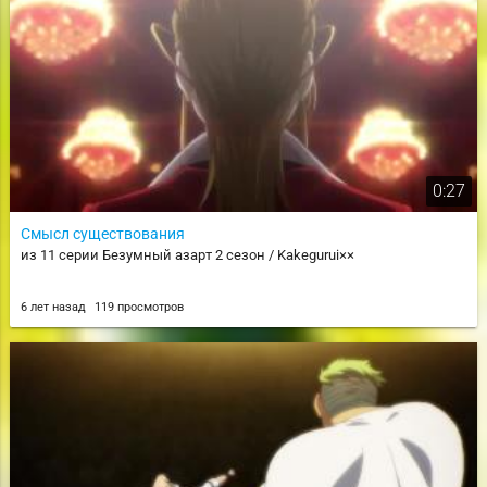
0:27
Смысл существования
из 11 серии Безумный азарт 2 сезон / Kakegurui××
6 лет назад
119 просмотров