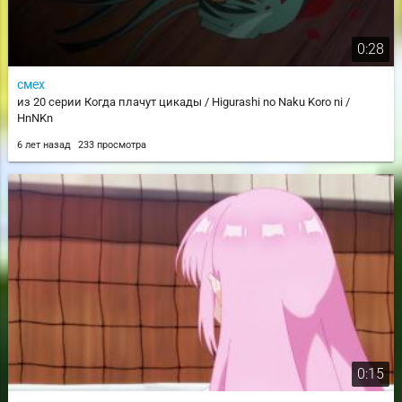
0:28
смех
из 20 серии Когда плачут цикады / Higurashi no Naku Koro ni /
HnNKn
6 лет назад
233 просмотра
0:15