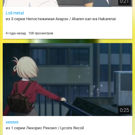
0:21
Loli metal
из 3 серии Непостижимая Ахарэн / Aharen-san wa Hakarenai
4 года назад
108 просмотров
0:25
хехехе
из 1 серии Ликорис Рикоил / Lycoris Recoil