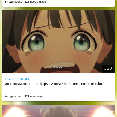
3 года назад
125 просмотров
0:28
глупая сестра
из 1 серии Школьная форма Акэби / Akebi-chan no Sailor-fuku
4 года назад
124 просмотра