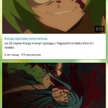
0:13
Когда наконец получилось
из 20 серии Когда плачут цикады / Higurashi no Naku Koro ni /
HnNKn
6 лет назад
379 просмотров