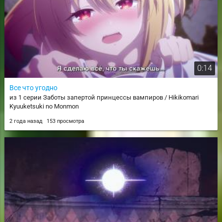
0:14
Все что угодно
из 1 серии Заботы запертой принцессы вампиров / Hikikomari
Kyuuketsuki no Monmon
2 года назад
153 просмотра