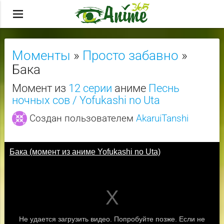
menu
Моменты
»
Просто забавно
»
Бака
Момент из
12 серии
аниме
Песнь
ночных сов / Yofukashi no Uta
Создан пользователем
AkaruiTanshi