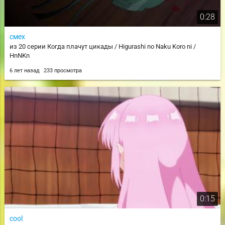
0:28
смех
из 20 серии Когда плачут цикады / Higurashi no Naku Koro ni /
HnNKn
6 лет назад
233 просмотра
0:15
cool