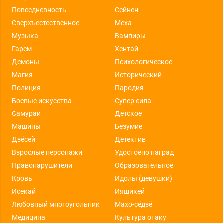
Повседневность
Сейнен
Сверхъестественное
Меха
Музыка
Вампиры
Гарем
Хентай
Демоны
Психологическое
Магия
Исторический
Полиция
Пародия
Боевые искусства
Супер сила
Самураи
Детское
Машины
Безумие
Дзёсей
Детектив
Взрослые персонажи
Удостоено наград
Правонарушители
Образовательное
Кровь
Идолы (девушки)
Исекай
Ияшикей
Любовный многоугольник
Махо-сёдзё
Медицина
Культура отаку