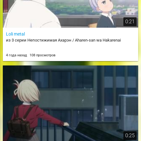
0:21
Loli metal
из 3 серии Непостижимая Ахарэн / Aharen-san wa Hakarenai
4 года назад
108 просмотров
0:25