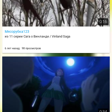
0:16
Мясорубка123
из 11 серии Сага о Винланде / Vinland Saga
6 лет назад
98 просмотров
0:34