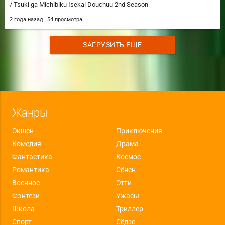
/ Tsuki ga Michibiku Isekai Douchuu 2nd Season
2 года назад
54 просмотра
ЗАГРУЗИТЬ ЕЩЕ
Жанры
Экшен
Приключения
Комедия
Драма
Фантастика
Космос
Романтика
Сёнен
Военное
Этти
Фэнтези
Ужасы
Школа
Триллер
Спорт
Сёдзе