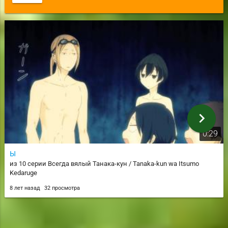
chevron_right
0:29
Ы
из 10 серии Всегда вялый Танака-кун / Tanaka-kun wa Itsumo
Kedaruge
8 лет назад
32 просмотра