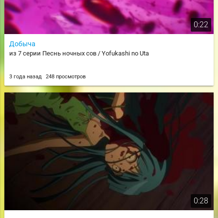
0:22
Добыча
из 7 серии Песнь ночных сов / Yofukashi no Uta
3 года назад
248 просмотров
0:28