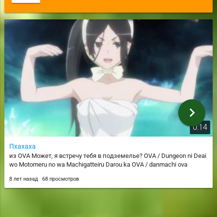
chevron_right
0:14
Пхахаха
из OVA Может, я встречу тебя в подземелье? OVA / Dungeon ni Deai
wo Motomeru no wa Machigatteiru Darou ka OVA / danmachi ova
8 лет назад
68 просмотров