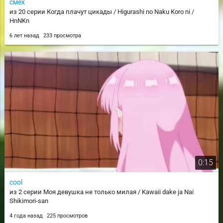
смех
из 20 серии Когда плачут цикады / Higurashi no Naku Koro ni /
HnNKn
6 лет назад
233 просмотра
0:15
cool
из 2 серии Моя девушка не только милая / Kawaii dake ja Nai
Shikimori-san
4 года назад
225 просмотров