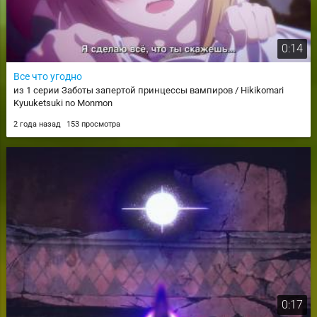
0:14
Все что угодно
из 1 серии Заботы запертой принцессы вампиров / Hikikomari
Kyuuketsuki no Monmon
2 года назад
153 просмотра
0:17