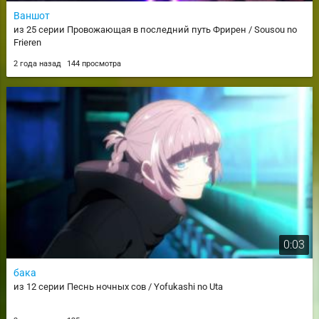
Ваншот
из 25 серии Провожающая в последний путь Фрирен / Sousou no
Frieren
2 года назад
144 просмотра
0:03
бака
из 12 серии Песнь ночных сов / Yofukashi no Uta