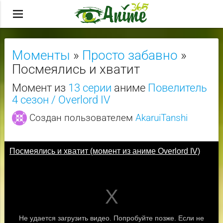
menu
Моменты
»
Просто забавно
»
Посмеялись и хватит
Момент из
13 серии
аниме
Повелитель
4 сезон / Overlord IV
Создан пользователем
AkaruiTanshi