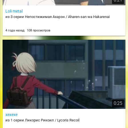
Loli metal
из 3 серии Непостижимая Ахарэн / Aharen-san wa Hakarenai
4 года назад
108 просмотров
0:25
хехехе
из 1 серии Ликорис Рикоил / Lycoris Recoil