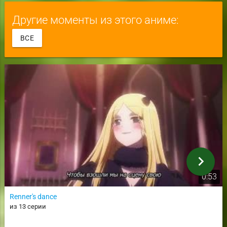
Другие моменты из этого аниме:
ВСЕ
chevron_right
0:53
Renner's dance
из 13 серии