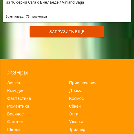
из 16 серии Сага о Винланде / Vinland Saga
6 лет назад
73 просмотра
ЗАГРУЗИТЬ ЕЩЕ
Жанры
Экшен
Приключения
Комедия
Драма
Фантастика
Космос
Романтика
Сёнен
Военное
Этти
Фэнтези
Ужасы
Школа
Триллер