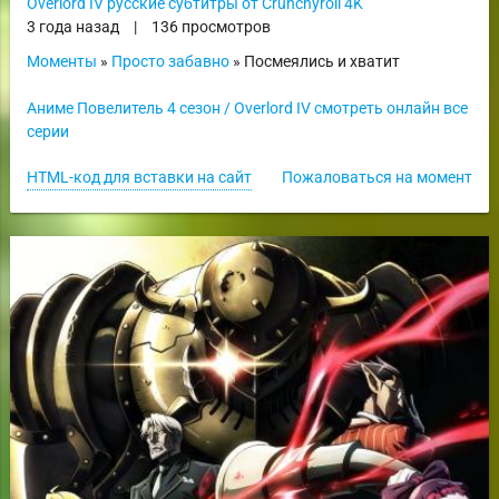
Overlord IV русские субтитры от Crunchyroll 4K
3 года назад
|
136 просмотров
Моменты
»
Просто забавно
» Посмеялись и хватит
Аниме Повелитель 4 сезон / Overlord IV смотреть онлайн все
серии
HTML-код для вставки на сайт
Пожаловаться на момент