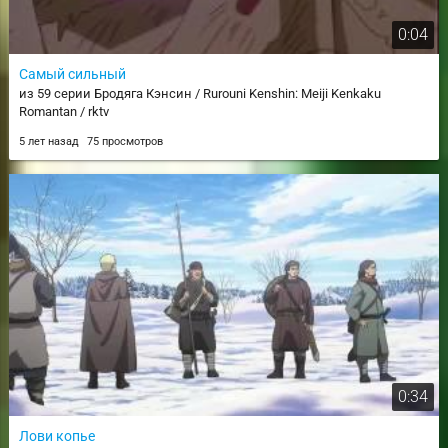
0:04
Самый сильный
из 59 серии Бродяга Кэнсин / Rurouni Kenshin: Meiji Kenkaku
Romantan / rktv
5 лет назад
75 просмотров
0:34
Лови копье