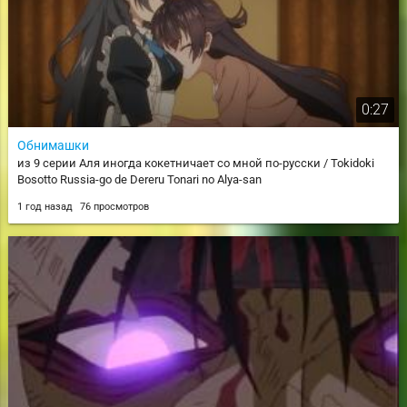
0:27
Обнимашки
из 9 серии Аля иногда кокетничает со мной по-русски / Tokidoki
Bosotto Russia-go de Dereru Tonari no Alya-san
1 год назад
76 просмотров