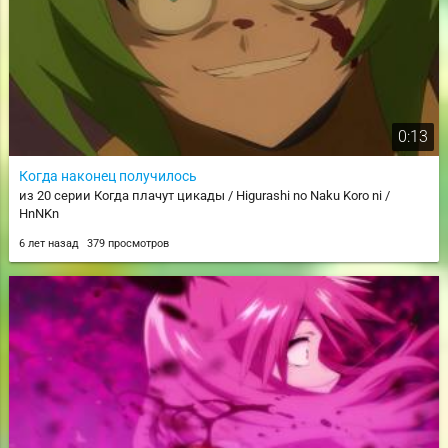
0:13
Когда наконец получилось
из 20 серии Когда плачут цикады / Higurashi no Naku Koro ni /
HnNKn
6 лет назад
379 просмотров