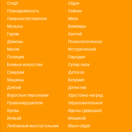
Спорт
Сёдзе
Повседневность
Сейнен
Сверхъестественное
Меха
Музыка
Вампиры
Гарем
Хентай
Демоны
Психологическое
Магия
Исторический
Полиция
Пародия
Боевые искусства
Супер сила
Самураи
Детское
Машины
Безумие
Дзёсей
Детектив
Взрослые персонажи
Удостоено наград
Правонарушители
Образовательное
Кровь
Идолы (девушки)
Исекай
Ияшикей
Любовный многоугольник
Махо-сёдзё