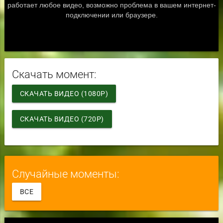
Скачать момент:
СКАЧАТЬ ВИДЕО (1080P)
СКАЧАТЬ ВИДЕО (720P)
Случайные моменты:
ВСЕ