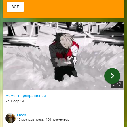
ВСЕ
chevron_right
0:42
момент превращения
из 1 серии
Emos
10 месяцев назад
100 просмотров