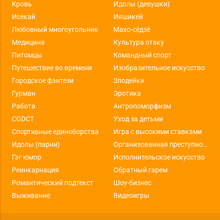
Кровь
Идолы (девушки)
Исекай
Ияшикей
Любовный многоугольник
Махо-сёдзё
Медицина
Культура отаку
Питомцы
Командный спорт
Путешествие во времени
Изобразительное искусство
Городское фэнтези
Злодейки
Гурман
Эротика
Работа
Антропоморфизм
CGDCT
Уход за детьми
Спортивные единоборства
Игра с высокими ставками
Идолы (парни)
Организованная преступность
Гэг юмор
Исполнительское искусство
Реинкарнация
Обратный гарем
Романтический подтекст
Шоу-бизнес
Выживание
Видеоигры