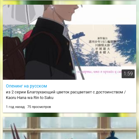
1:59
Опенинг на русском
из 2 серии Благоухающий цветок расцветает с достоинством /
Kaoru Hana wa Rin to Saku
1 год назад
75 просмотров