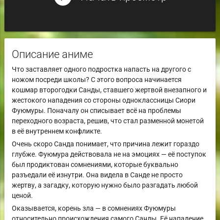
Описание аниме
Что заставляет одного подростка напасть на другого с
ножом посреди школы? С этого вопроса начинается
кошмар второгодки Санды, ставшего жертвой внезапного и
жестокого нападения со стороны одноклассницы Сиори
Фуюмуры. Поначалу он списывает всё на проблемы
переходного возраста, решив, что стал разменной монетой
в её внутреннем конфликте.
Очень скоро Санда понимает, что причина лежит гораздо
глубже. Фуюмура действовала не на эмоциях — её поступок
был продиктован сомнениями, которые буквально
разъедали её изнутри. Она видела в Санде не просто
жертву, а загадку, которую нужно было разгадать любой
ценой.
Оказывается, корень зла — в сомнениях Фуюмуры
относительно происхождения самого Санды. Её нападение