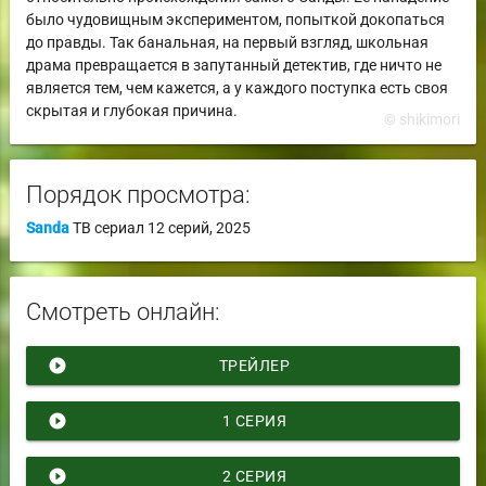
было чудовищным экспериментом, попыткой докопаться
до правды. Так банальная, на первый взгляд, школьная
драма превращается в запутанный детектив, где ничто не
является тем, чем кажется, а у каждого поступка есть своя
скрытая и глубокая причина.
© shikimori
Порядок просмотра:
Sanda
ТВ сериал
12 серий,
2025
Смотреть онлайн:
play_circle_filled
ТРЕЙЛЕР
play_circle_filled
1 СЕРИЯ
play_circle_filled
2 СЕРИЯ