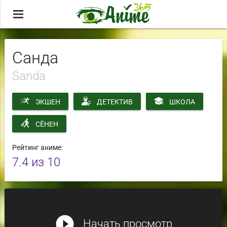
menu
Санда
Sanda
ЭКШЕН
ДЕТЕКТИВ
ШКОЛА
СЁНЕН
Рейтинг аниме:
7.4
из 10
play_circle_filled
Начать просмотр