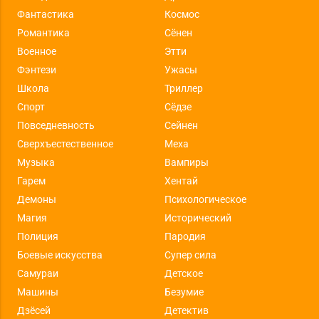
Фантастика
Космос
Романтика
Сёнен
Военное
Этти
Фэнтези
Ужасы
Школа
Триллер
Спорт
Сёдзе
Повседневность
Сейнен
Сверхъестественное
Меха
Музыка
Вампиры
Гарем
Хентай
Демоны
Психологическое
Магия
Исторический
Полиция
Пародия
Боевые искусства
Супер сила
Самураи
Детское
Машины
Безумие
Дзёсей
Детектив