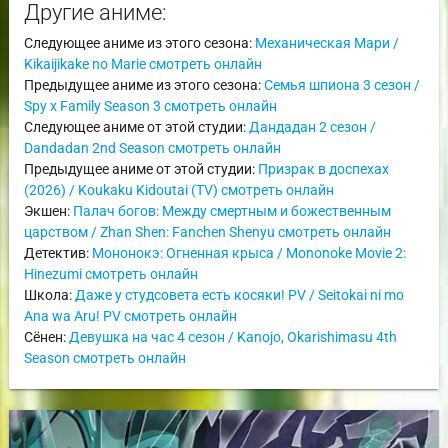
Другие аниме:
Следующее аниме из этого сезона:
Механическая Мари /
Kikaijikake no Marie смотреть онлайн
Предыдущее аниме из этого сезона:
Семья шпиона 3 сезон /
Spy x Family Season 3 смотреть онлайн
Следующее аниме от этой студии:
Дандадан 2 сезон /
Dandadan 2nd Season смотреть онлайн
Предыдущее аниме от этой студии:
Призрак в доспехах
(2026) / Koukaku Kidoutai (TV) смотреть онлайн
Экшен:
Палач богов: Между смертным и божественным
царством / Zhan Shen: Fanchen Shenyu смотреть онлайн
Детектив:
Мононокэ: Огненная крыса / Mononoke Movie 2:
Hinezumi смотреть онлайн
Школа:
Даже у студсовета есть косяки! PV / Seitokai ni mo
Ana wa Aru! PV смотреть онлайн
Сёнен:
Девушка на час 4 сезон / Kanojo, Okarishimasu 4th
Season смотреть онлайн