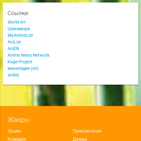
Ссылки:
World Art
Шикимори
MyAnimeList
AniList
AniDb
Anime News Network
Kage Project
википедия (en)
anilist
Жанры
Экшен
Приключения
Комедия
Драма