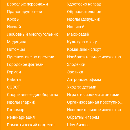
Взрослые персонажи
Удостоено наград
Правонарушители
Образовательное
Кровь
Идолы (девушки)
Исекай
Ияшикей
Любовный многоугольник
Махо-сёдзё
Медицина
Культура отаку
Питомцы
Командный спорт
Путешествие во времени
Изобразительное искусство
Городское фэнтези
Злодейки
Гурман
Эротика
Работа
Антропоморфизм
CGDCT
Уход за детьми
Спортивные единоборства
Игра с высокими ставками
Идолы (парни)
Организованная преступность
Гэг юмор
Исполнительское искусство
Реинкарнация
Обратный гарем
Романтический подтекст
Шоу-бизнес