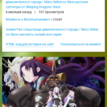
демонического города / Mato Seihei no Slave русские
субтитры от Sleeping Dragons Team
6 месяцев назад
|
107 просмотров
Моменты
»
Веселый момент
» Сосёт
Аниме Раб спецотряда демонического города / Mato Seihei
no Slave смотреть онлайн все серии
HTML-код для вставки на сайт
Пожаловаться на момент