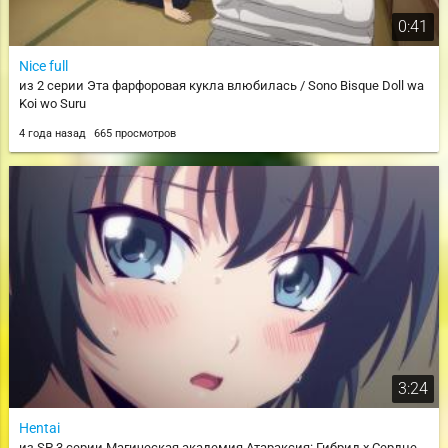
0:41
Nice full
из 2 серии Эта фарфоровая кукла влюбилась / Sono Bisque Doll wa
Koi wo Suru
4 года назад
665 просмотров
3:24
Hentai
из SP 3 серии Магическая академия Атараксия: Гибрид x Сердце