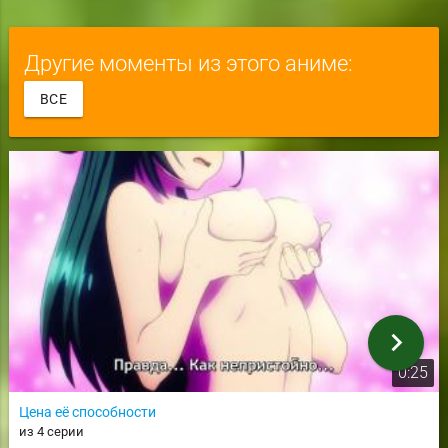
Другие моменты из этого аниме:
ВСЕ
chevron_right
0:25
Цена её способности
из 4 серии