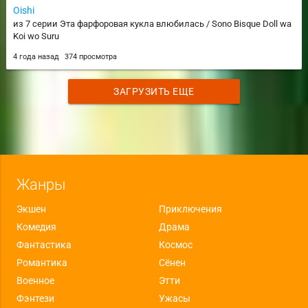
Oishi
из 7 серии Эта фарфоровая кукла влюбилась / Sono Bisque Doll wa
Koi wo Suru
4 года назад
374 просмотра
ЗАГРУЗИТЬ ЕЩЕ
Жанры
Экшен
Приключения
Комедия
Драма
Фантастика
Космос
Романтика
Сёнен
Военное
Этти
Фэнтези
Ужасы