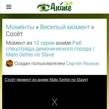
menu
Моменты
»
Веселый момент
»
Сосёт
Момент из
10 серии
аниме
Раб
спецотряда демонического города /
Mato Seihei no Slave
Создан пользователем
Сергей Иванов