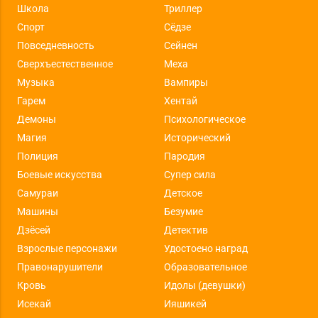
Школа
Триллер
Спорт
Сёдзе
Повседневность
Сейнен
Сверхъестественное
Меха
Музыка
Вампиры
Гарем
Хентай
Демоны
Психологическое
Магия
Исторический
Полиция
Пародия
Боевые искусства
Супер сила
Самураи
Детское
Машины
Безумие
Дзёсей
Детектив
Взрослые персонажи
Удостоено наград
Правонарушители
Образовательное
Кровь
Идолы (девушки)
Исекай
Ияшикей