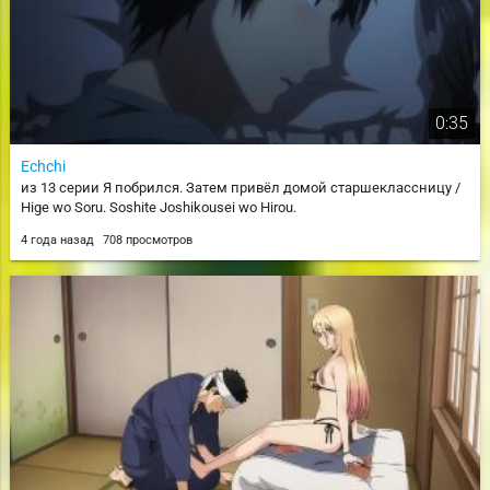
0:35
Echchi
из 13 серии Я побрился. Затем привёл домой старшеклассницу /
Hige wo Soru. Soshite Joshikousei wo Hirou.
4 года назад
708 просмотров