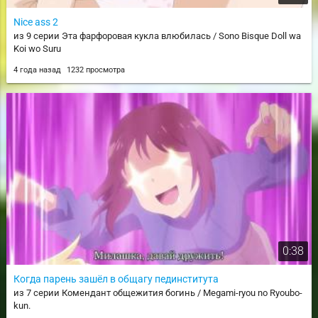
Nice ass 2
из 9 серии Эта фарфоровая кукла влюбилась / Sono Bisque Doll wa
Koi wo Suru
4 года назад
1232 просмотра
0:38
Когда парень зашёл в общагу пединститута
из 7 серии Комендант общежития богинь / Megami-ryou no Ryoubo-
kun.