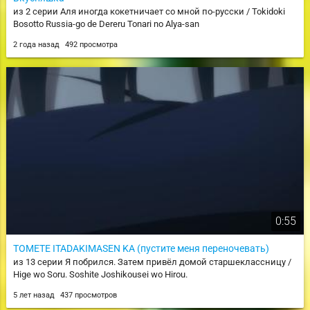
из 2 серии Аля иногда кокетничает со мной по-русски / Tokidoki
Bosotto Russia-go de Dereru Tonari no Alya-san
2 года назад
492 просмотра
0:55
TOMETE ITADAKIMASEN KA (пустите меня переночевать)
из 13 серии Я побрился. Затем привёл домой старшеклассницу /
Hige wo Soru. Soshite Joshikousei wo Hirou.
5 лет назад
437 просмотров