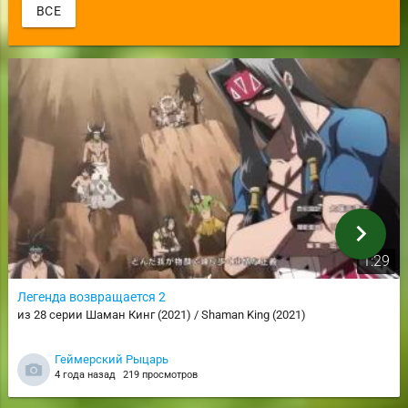
ВСЕ
chevron_right
1:29
Легенда возвращается 2
из 28 серии Шаман Кинг (2021) / Shaman King (2021)
Геймерский Рыцарь
4 года назад
219 просмотров