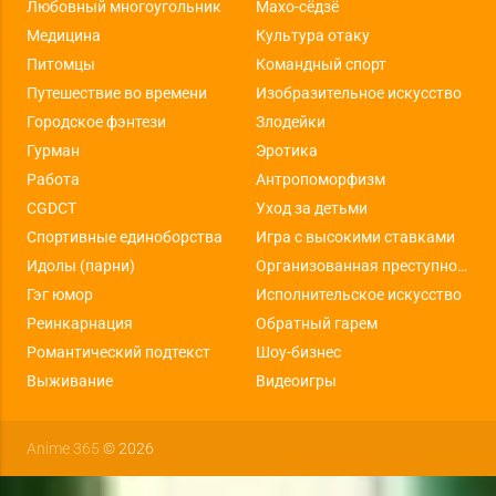
Любовный многоугольник
Махо-сёдзё
Медицина
Культура отаку
Питомцы
Командный спорт
Путешествие во времени
Изобразительное искусство
Городское фэнтези
Злодейки
Гурман
Эротика
Работа
Антропоморфизм
CGDCT
Уход за детьми
Спортивные единоборства
Игра с высокими ставками
Идолы (парни)
Организованная преступность
Гэг юмор
Исполнительское искусство
Реинкарнация
Обратный гарем
Романтический подтекст
Шоу-бизнес
Выживание
Видеоигры
Anime 365
© 2026