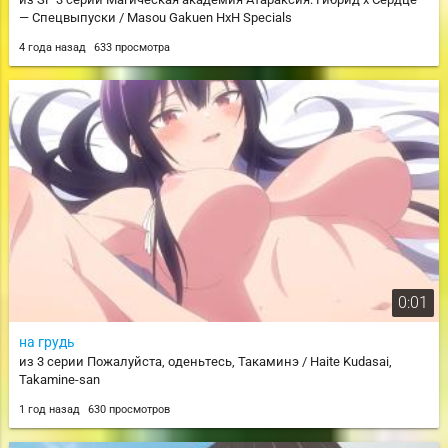
— Спецвыпуски / Masou Gakuen HxH Specials
4 года назад
633 просмотра
0:01
на грудь
из 3 серии Пожалуйста, оденьтесь, Такаминэ / Haite Kudasai,
Takamine-san
1 год назад
630 просмотров