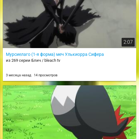
2:07
Мурсиелаго (1-я форма) меч Улькиорра Сифера
из 269 серии Блич / bleach tv
3 месяца назад
14 просмотров