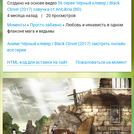
Создано на основе видео
56 серия Чёрный клевер / Black
Clover (2017) озвучка от AniLibria (BD)
4 месяца назад
|
20 просмотров
Моменты
»
Просто забавно
» Любовь и ненависть в одном
флаконе мага и ведьмы
Аниме Чёрный клевер / Black Clover (2017) смотреть онлайн
все серии
HTML-код для вставки на сайт
Пожаловаться на момент