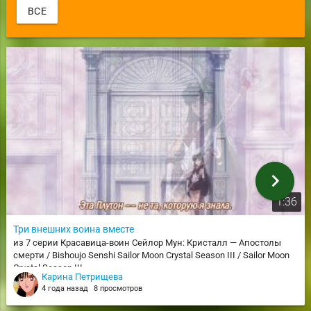
ВСЕ
chevron_right
1:36
Три внешних воина вместе
из 7 серии Красавица-воин Сейлор Мун: Кристалл — Апостолы
смерти / Bishoujo Senshi Sailor Moon Crystal Season III / Sailor Moon
Crystal Season III
Карина Петрищева
4 года назад
8 просмотров