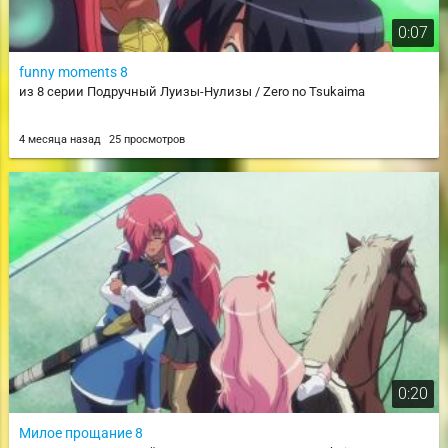
0:07
funny moments 8
из 8 серии Подручный Луизы-Нулизы / Zero no Tsukaima
4 месяца назад
25 просмотров
0:20
Милое прощание 8