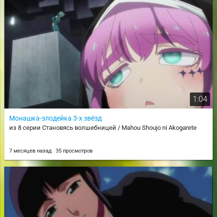
1:04
Монашка-злодейка 3-х звёзд
из 8 серии Становясь волшебницей / Mahou Shoujo ni Akogarete
7 месяцев назад
35 просмотров