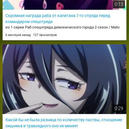
0:13
Скромная награда раба от капитана 7-го отряда перед
командиром спецотряда
из 1 серии Раб спецотряда демонического города 2 сезон / Mato
Seihei no Slave 2
6 месяцев назад
127 просмотров
0:29
Какой бы не была разница по количеству паствы, отношение
хищника и травоядного оно не меняет