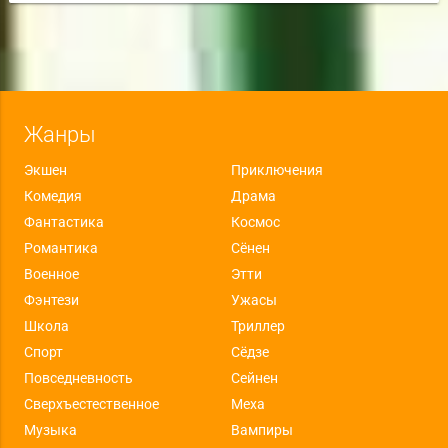
Жанры
Экшен
Приключения
Комедия
Драма
Фантастика
Космос
Романтика
Сёнен
Военное
Этти
Фэнтези
Ужасы
Школа
Триллер
Спорт
Сёдзе
Повседневность
Сейнен
Сверхъестественное
Меха
Музыка
Вампиры