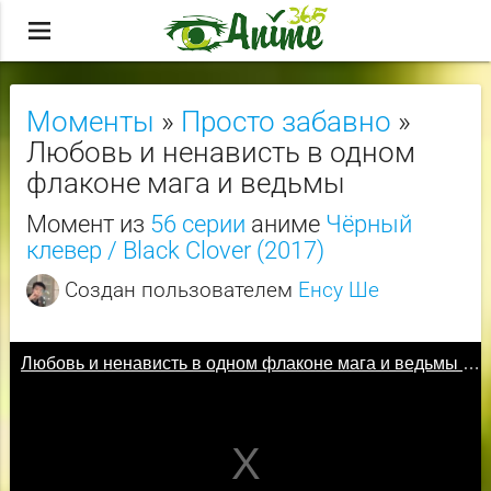
menu
Моменты
»
Просто забавно
»
Любовь и ненависть в одном
флаконе мага и ведьмы
Момент из
56 серии
аниме
Чёрный
клевер / Black Clover (2017)
Создан пользователем
Енсу Ше