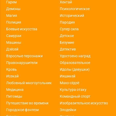
Гарем
Хентай
Демоны
Психологическое
Магия
Исторический
Полиция
Пародия
Боевые искусства
Супер сила
Самураи
Детское
Машины
Безумие
Дзёсей
Детектив
Взрослые персонажи
Удостоено наград
Правонарушители
Образовательное
Кровь
Идолы (девушки)
Исекай
Ияшикей
Любовный многоугольник
Махо-сёдзё
Медицина
Культура отаку
Питомцы
Командный спорт
Путешествие во времени
Изобразительное искусство
Городское фэнтези
Злодейки