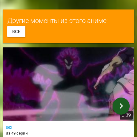
Другие моменты из этого аниме:
ВСЕ
chevron_right
0:39
sex
из 49 серии