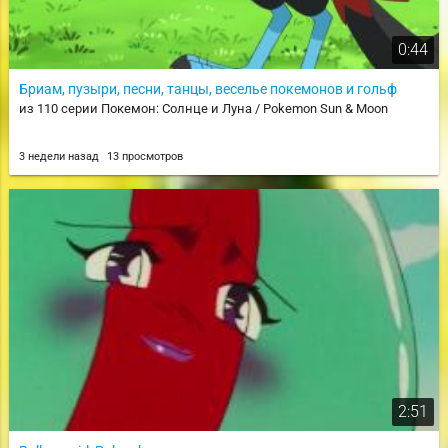
0:44
Бриам, пузыри, песни, танцы, веселье покемонов и гольф
из 110 серии Покемон: Солнце и Луна / Pokemon Sun & Moon
3 недели назад
13 просмотров
2:51