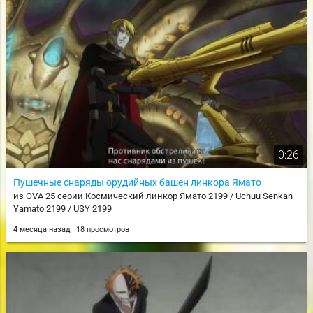
0:26
Пушечные снаряды орудийных башен линкора Ямато
из OVA 25 серии Космический линкор Ямато 2199 / Uchuu Senkan
Yamato 2199 / USY 2199
4 месяца назад
18 просмотров