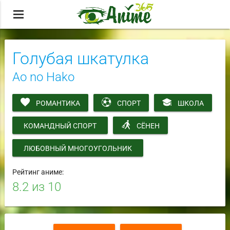
menu
Голубая шкатулка
Ao no Hako
РОМАНТИКА
СПОРТ
ШКОЛА
КОМАНДНЫЙ СПОРТ
СЁНЕН
ЛЮБОВНЫЙ МНОГОУГОЛЬНИК
Рейтинг аниме:
8.2
из 10