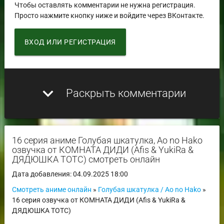
Чтобы оставлять комментарии не нужна регистрация.
Просто нажмите кнопку ниже и войдите через ВКонтакте.
ВХОД ИЛИ РЕГИСТРАЦИЯ
expand_more
Раскрыть комментарии
16 серия аниме Голубая шкатулка, Ao no Hako
озвучка от КОМНАТА ДИДИ (Afis & YukiRa &
ДЯДЮШКА ТОТС) смотреть онлайн
Дата добавления: 04.09.2025 18:00
Смотреть аниме онлайн
»
Голубая шкатулка / Ao no Hako
»
16 серия озвучка от КОМНАТА ДИДИ (Afis & YukiRa &
ДЯДЮШКА ТОТС)