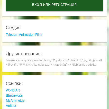
ВХОД ИЛИ РЕГИСТРАЦИЯ
Студия:
Telecom Animation Film
Другие названия:
Голубая шкатулка
/
Ao no Hako
/
アオのハコ
/
Blue Box
/
الصندوق الأزرق
/
青之箱
/
푸른 상자
/
La caja azul
/
กล่องรักวัยใส
/
Niebieskie pudełko
Ссылки:
World Art
Шикимори
MyAnimeList
AniList