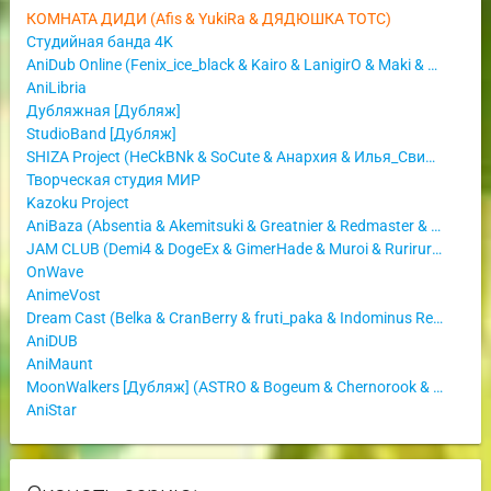
КОМНАТА ДИДИ (Afis & YukiRa & ДЯДЮШКА ТОТС)
Студийная банда 4K
AniDub Online (Fenix_ice_black & Kairo & LanigirO & Maki & Yui)
AniLibria
Дубляжная [Дубляж]
StudioBand [Дубляж]
SHIZA Project (HeCkBNk & SoCute & Анархия & Илья_Свиридов)
Творческая студия МИР
Kazoku Project
AniBaza (Absentia & Akemitsuki & Greatnier & Redmaster & Володя Неординарный)
JAM CLUB (Demi4 & DogeEx & GimerHade & Muroi & Rurirururi & Светлана Аманова)
OnWave
AnimeVost
Dream Cast (Belka & CranBerry & fruti_paka & Indominus Rex & Inferno_Phantom & Ket & Libertina)
AniDUB
AniMaunt
MoonWalkers [Дубляж] (ASTRO & Bogeum & Chernorook & GHOST4R & Mesui & MrsLzvn & NaNi & Pepush & Serenity & Skinn & Veben8 & yoro & Мирер & Никитин Валентин & Пирунж)
AniStar