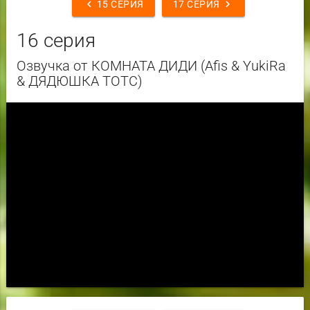
chevron_left
chevron_right
15 СЕРИЯ
17 СЕРИЯ
16 серия
Озвучка от КОМНАТА ДИДИ (Afis & YukiRa
& ДЯДЮШКА ТОТС)