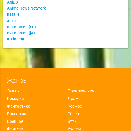
AniDb
Anime News Network
natalie
anilist
википедия (en)
википедия (ja)
allcinema
Жанры
Экшен
Приключения
Комедия
Драма
Фантастика
Космос
Романтика
Сёнен
Военное
Этти
Фэнтези
Ужасы