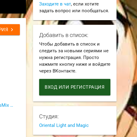
Заходите в чат
, если хотите
задать вопрос или пообщаться.
chevron_right
РИЯ
Добавить в список:
Чтобы добавить в список и
следить за новыми сериями не
нужна регистрация. Просто
нажмите кнопку ниже и войдите
через ВКонтакте.
ВХОД ИЛИ РЕГИСТРАЦИЯ
Shiroi Kitsune (Angenko & DenisMix & eerie & Jennessy & Molnienosets & Smetana)
Студия:
Oriental Light and Magic