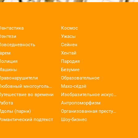
Фантастика
Космос
Фэнтези
Ужасы
Повседневность
Сейнен
Гарем
Хентай
Полиция
Пародия
Машины
Безумие
Правонарушители
Образовательное
Любовный многоугольник
Махо-сёдзё
Путешествие во времени
Изобразительное искусство
Работа
Антропоморфизм
Идолы (парни)
Организованная преступность
Романтический подтекст
Шоу-бизнес