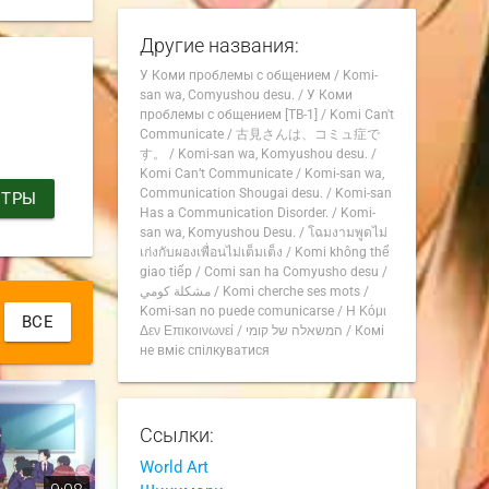
Другие названия:
У Коми проблемы с общением
/
Komi-
san wa, Comyushou desu.
/
У Коми
проблемы с общением [ТВ-1]
/
Komi Can't
Communicate
/
古見さんは、コミュ症で
す。
/
Komi-san wa, Komyushou desu.
/
Komi Can’t Communicate
/
Komi-san wa,
Communication Shougai desu.
/
Komi-san
ИТРЫ
Has a Communication Disorder.
/
Komi-
san wa, Komyushou Desu.
/
โฉมงามพูดไม่
เก่งกับผองเพื่อนไม่เต็มเต็ง
/
Komi không thể
giao tiếp
/
Comi san ha Comyusho desu
/
مشكلة كومي
/
Komi cherche ses mots
/
Komi-san no puede comunicarse
/
Η Κόμι
ВСЕ
Δεν Επικοινωνεί
/
המשאלה של קומי
/
Комі
не вміє спілкуватися
Ссылки:
World Art