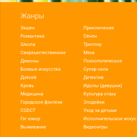
Жанры
Экшен
Приключения
Романтика
Сёнен
Школа
Триллер
Сверхъестественное
Меха
Демоны
Психологическое
Боевые искусства
Супер сила
Дзёсей
Детектив
Кровь
Идолы (девушки)
Медицина
Культура отаку
Городское фэнтези
Злодейки
CGDCT
Уход за детьми
Гэг юмор
Исполнит
Выживание
Видеоигры