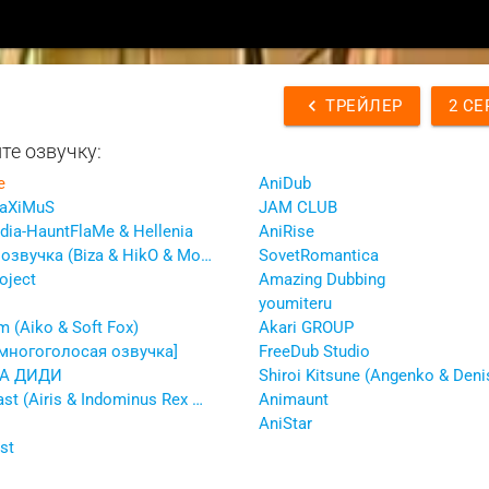
chevron_left
ТРЕЙЛЕР
2 СЕ
те озвучку:
e
AniDub
MaXiMuS
JAM CLUB
ia-HauntFlaMe & Hellenia
AniRise
Ушастая озвучка (Biza & HikO & Morfo & OpSkei & Oyouma & Zrezwerder)
SovetRomantica
oject
Amazing Dubbing
youmiteru
m (Aiko & Soft Fox)
Akari GROUP
[многоголосая озвучка]
FreeDub Studio
А ДИДИ
Dream Cast (Airis & Indominus Rex & Inferno_Phantom & Orru)
Animaunt
AniStar
st