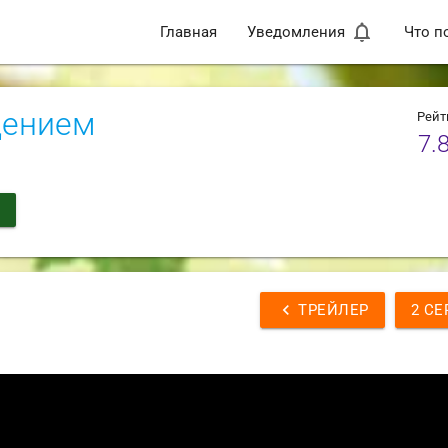
notifications_none
Главная
Уведомления
Что п
щением
Рейт
7.
Н
chevron_left
ТРЕЙЛЕР
2 СЕ