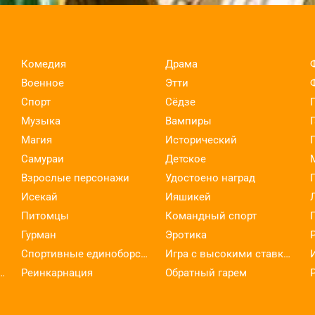
Комедия
Драма
Военное
Этти
Спорт
Сёдзе
Музыка
Вампиры
Магия
Исторический
Самураи
Детское
Взрослые персонажи
Удостоено наград
Исекай
Ияшикей
Питомцы
Командный спорт
Гурман
Эротика
Спортивные единоборства
Игра с высокими ставками
ельское искусство
Реинкарнация
Обратный гарем