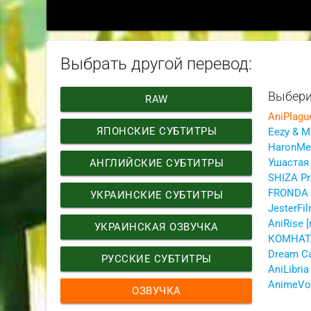
Выбрать другой перевод:
Выбери
RAW
AniPlagu
ЯПОНСКИЕ СУБТИТРЫ
Eezy & 
HaronMed
АНГЛИЙСКИЕ СУБТИТРЫ
SHIZA Pr
FRONDA
УКРАИНСКИЕ СУБТИТРЫ
JesterFil
AniRise 
УКРАИНСКАЯ ОЗВУЧКА
КОМНАТ
РУССКИЕ СУБТИТРЫ
AniLibria
AnimeVo
ОЗВУЧКА