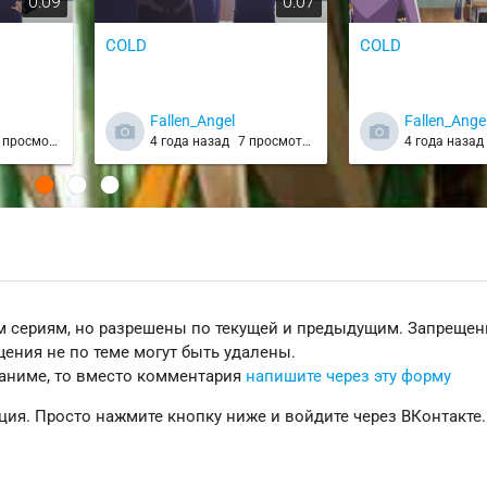
0:09
0:07
COLD
COLD
Fallen_Angel
Fallen_Ange
просмотров
4 года назад
7 просмотров
4 года наза
 сериям, но разрешены по текущей и предыдущим. Запреще
ения не по теме могут быть удалены.
 аниме, то вместо комментария
напишите через эту форму
ция. Просто нажмите кнопку ниже и войдите через ВКонтакте.