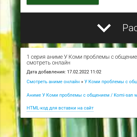
expand_more
Ра
1 серия аниме У Коми проблемы с общением
смотреть онлайн
Дата добавления: 17.02.2022 11:02
Смотреть аниме онлайн
»
У Коми проблемы с общ
Аниме У Коми проблемы с общением / Komi-san w
HTML-код для вставки на сайт