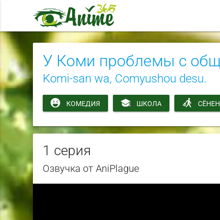
У Коми проблемы с об
Komi-san wa, Comyushou desu.
КОМЕДИЯ
ШКОЛА
СЁНЕ
1 серия
Озвучка от AniPlague