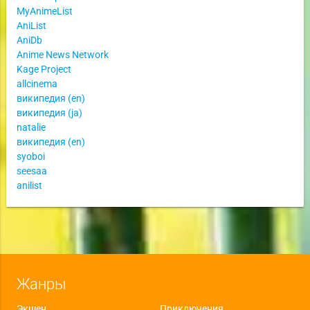
MyAnimeList
AniList
AniDb
Anime News Network
Kage Project
allcinema
википедия (en)
википедия (ja)
natalie
википедия (en)
syoboi
seesaa
anilist
Жанры
Экшен
Приключения