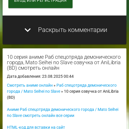
ВХОД ИЛИ РЕГИСТРАЦИЯ
expand_more
Раскрыть комментарии
10 серия аниме Раб спецотряда демонического
города, Mato Seihei no Slave озвучка от AniLibria
(BD) смотреть онлайн
Дата добавления: 23.08.2025 00:44
Смотреть аниме онлайн
»
Раб спецотряда демонического
города / Mato Seihei no Slave
» 10 серия озвучка от AniLibria
(BD)
Аниме Раб спецотряда демонического города / Mato Seihei
no Slave смотреть онлайн все серии
HTML-код для вставки на сайт