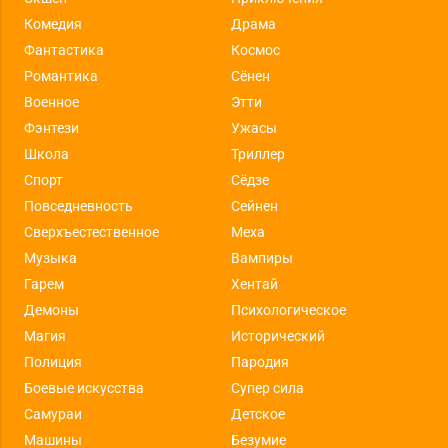
Комедия
Драма
Фантастика
Космос
Романтика
Сёнен
Военное
Этти
Фэнтези
Ужасы
Школа
Триллер
Спорт
Сёдзе
Повседневность
Сейнен
Сверхъестественное
Меха
Музыка
Вампиры
Гарем
Хентай
Демоны
Психологическое
Магия
Исторический
Полиция
Пародия
Боевые искусства
Супер сила
Самураи
Детское
Машины
Безумие