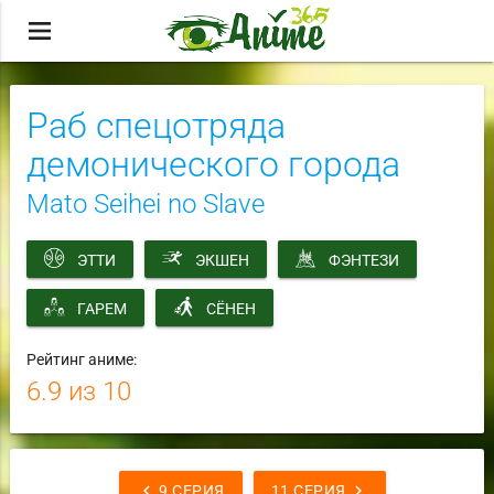
menu
Раб спецотряда
демонического города
Mato Seihei no Slave
ЭТТИ
ЭКШЕН
ФЭНТЕЗИ
ГАРЕМ
СЁНЕН
Рейтинг аниме:
6.9
из 10
chevron_left
chevron_right
9 СЕРИЯ
11 СЕРИЯ