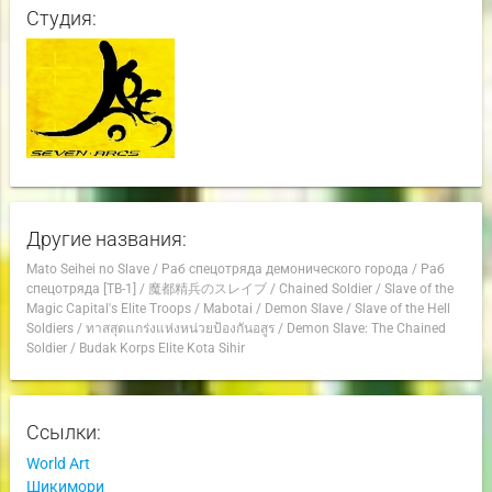
Студия:
Другие названия:
Mato Seihei no Slave
/
Раб спецотряда демонического города
/
Раб
спецотряда [ТВ-1]
/
魔都精兵のスレイブ
/
Chained Soldier
/
Slave of the
Magic Capital's Elite Troops
/
Mabotai
/
Demon Slave
/
Slave of the Hell
Soldiers
/
ทาสสุดแกร่งแห่งหน่วยป้องกันอสูร
/
Demon Slave: The Chained
Soldier
/
Budak Korps Elite Kota Sihir
Ссылки:
World Art
Шикимори