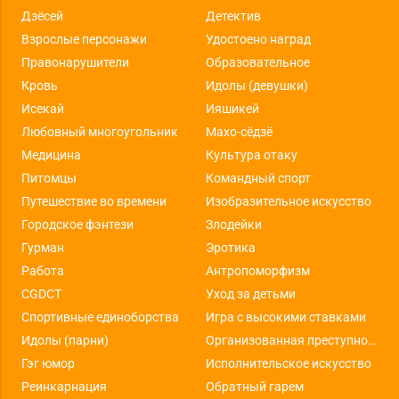
Дзёсей
Детектив
Взрослые персонажи
Удостоено наград
Правонарушители
Образовательное
Кровь
Идолы (девушки)
Исекай
Ияшикей
Любовный многоугольник
Махо-сёдзё
Медицина
Культура отаку
Питомцы
Командный спорт
Путешествие во времени
Изобразительное искусство
Городское фэнтези
Злодейки
Гурман
Эротика
Работа
Антропоморфизм
CGDCT
Уход за детьми
Спортивные единоборства
Игра с высокими ставками
Идолы (парни)
Организованная преступность
Гэг юмор
Исполнительское искусство
Реинкарнация
Обратный гарем