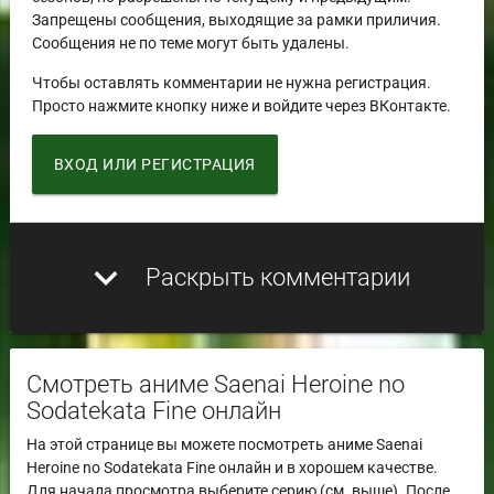
Запрещены сообщения, выходящие за рамки приличия.
Сообщения не по теме могут быть удалены.
Чтобы оставлять комментарии не нужна регистрация.
Просто нажмите кнопку ниже и войдите через ВКонтакте.
ВХОД ИЛИ РЕГИСТРАЦИЯ
expand_more
Раскрыть комментарии
Смотреть аниме Saenai Heroine no
Sodatekata Fine онлайн
На этой странице вы можете посмотреть аниме Saenai
Heroine no Sodatekata Fine онлайн и в хорошем качестве.
Для начала просмотра выберите серию (см. выше). После