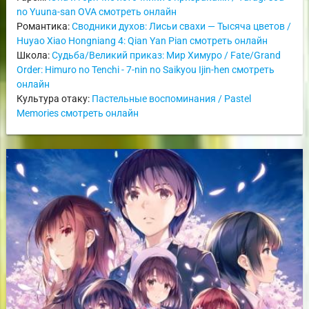
no Yuuna-san OVA смотреть онлайн
Романтика:
Сводники духов: Лисьи свахи — Тысяча цветов /
Huyao Xiao Hongniang 4: Qian Yan Pian смотреть онлайн
Школа:
Судьба/Великий приказ: Мир Химуро / Fate/Grand
Order: Himuro no Tenchi - 7-nin no Saikyou Ijin-hen смотреть
онлайн
Культура отаку:
Пастельные воспоминания / Pastel
Memories смотреть онлайн