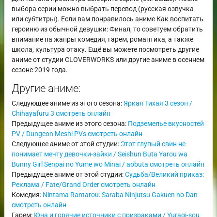
выбора серии можно выбрать перевод (русская озвучка
или субтитры). Если вам понравилось аниме Как воспитать
героиню из обычной девушки: Финал, то советуем обратить
внимание на жанры комедия, гарем, романтика, а также
школа, культура отаку. Ещё вы можете посмотреть другие
аниме от студии CLOVERWORKS или другие аниме в осеннем
сезоне 2019 года.
Другие аниме:
Следующее аниме из этого сезона:
Яркая Тихая 3 сезон /
Chihayafuru 3 смотреть онлайн
Предыдущее аниме из этого сезона:
Подземелье вкусностей
PV / Dungeon Meshi PVs смотреть онлайн
Следующее аниме от этой студии:
Этот глупый свин не
понимает мечту девочки-зайки / Seishun Buta Yarou wa
Bunny Girl Senpai no Yume wo Minai / aobuta смотреть онлайн
Предыдущее аниме от этой студии:
Судьба/Великий приказ:
Реклама / Fate/Grand Order смотреть онлайн
Комедия:
Nintama Rantarou: Saraba Ninjutsu Gakuen no Dan
смотреть онлайн
Гарем:
Юна и горячие источники с призраками / Yuragi-sou