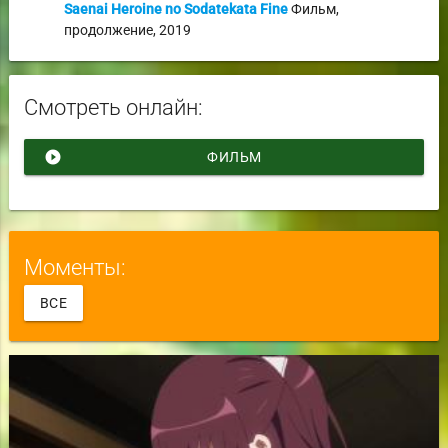
Saenai Heroine no Sodatekata Fine
Фильм
,
продолжение
,
2019
Смотреть онлайн:
play_circle_filled
ФИЛЬМ
Моменты:
ВСЕ