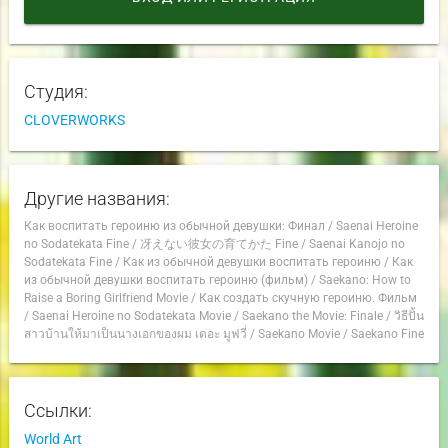
Студия:
CLOVERWORKS
Другие названия:
Как воспитать героиню из обычной девушки: Финал
/
Saenai Heroine
no Sodatekata Fine
/
冴えない彼女の育てかた Fine
/
Saenai Kanojo no
Sodatekata Fine
/
Как из обычной девушки воспитать героиню
/
Как
из обычной девушки воспитать героиню (фильм)
/
Saekano: How to
Raise a Boring Girlfriend Movie
/
Как создать скучную героиню. Фильм
/
Saenai Heroine no Sodatekata Movie
/
Saekano the Movie: Finale
/
วิธีปั้น
สาวบ้านให้มาเป็นนางเอกของผม เดอะ มูฟวี่
/
Saekano Movie
/
Saekano Fine
Ссылки:
World Art