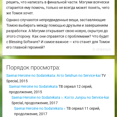
решить, что написать в финальной части. Мэгуми всячески
старается ему помочь, только не всегда может понять, чего
же Томоя хочет.
Однако случаются непредвиденные вещи, заставляющие
Томою выбирать между помощью друзьям и завершением
разработки. А Мэгуми открывает свою новую, скрытую до
этого сторону. Как они справятся с проблемами? Что будет
с Blessing Software? И самое важное — кто станет для Томои
его главной героиней?
© shikimori
Порядок просмотра:
Saenai Heroine no Sodatekata: Ai to Seishun no Service-kai
TV
Special
,
2015
Saenai Heroine no Sodatekata
ТВ сериал
12 серий,
продолжение
,
2015
Saenai Heroine no Sodatekata ♭: Koi to Junjou no Service-kai
Special
,
продолжение
,
2017
Saenai Heroine no Sodatekata ♭
ТВ сериал
11 серий,
продолжение
,
2017