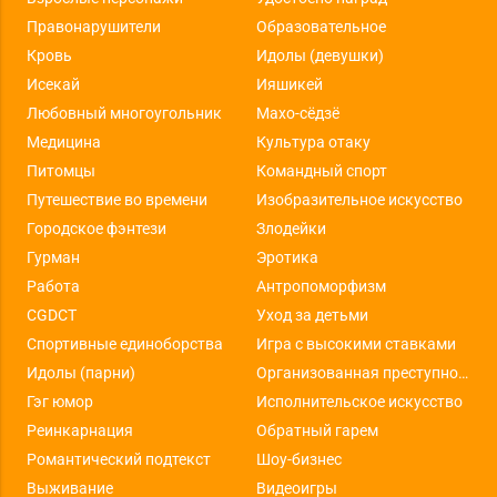
Правонарушители
Образовательное
Кровь
Идолы (девушки)
Исекай
Ияшикей
Любовный многоугольник
Махо-сёдзё
Медицина
Культура отаку
Питомцы
Командный спорт
Путешествие во времени
Изобразительное искусство
Городское фэнтези
Злодейки
Гурман
Эротика
Работа
Антропоморфизм
CGDCT
Уход за детьми
Спортивные единоборства
Игра с высокими ставками
Идолы (парни)
Организованная преступность
Гэг юмор
Исполнительское искусство
Реинкарнация
Обратный гарем
Романтический подтекст
Шоу-бизнес
Выживание
Видеоигры