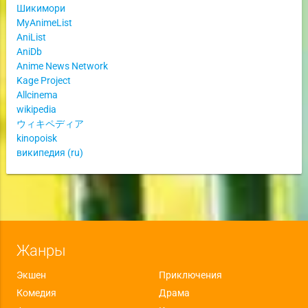
Шикимори
MyAnimeList
AniList
AniDb
Anime News Network
Kage Project
Allcinema
wikipedia
ウィキペディア
kinopoisk
википедия (ru)
Жанры
Экшен
Приключения
Комедия
Драма