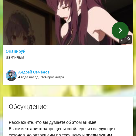
chevron_right
0:19
Онанируй
из Фильм
Андрей Семёнов
4 года назад
324 просмотра
Обсуждение:
Расскажите, что вы думаете об этом аниме!
В комментариях запрещены спойлеры из следующих
сезонов, но разрешены по текущему и предыдущим.