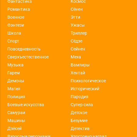
Фантастика
Космос
Романтика
Сёнен
Военное
Этти
Фэнтези
Ужасы
Школа
Триллер
Спорт
Сёдзе
Повседневность
Сейнен
Сверхъестественное
Меха
Музыка
Вампиры
Гарем
Хентай
Демоны
Психологическое
Магия
Исторический
Полиция
Пародия
Боевые искусства
Супер сила
Самураи
Детское
Машины
Безумие
Дзёсей
Детектив
Взрослые персонажи
Удостоено наград