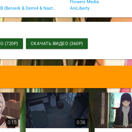
Flowers Media
JAM CLUB (Berserk & Demi4 & NastyhaGrizli & Rurirururi & Джеф)
AniLiberty
 (720P)
СКАЧАТЬ ВИДЕО (360P)
0:15
0:36