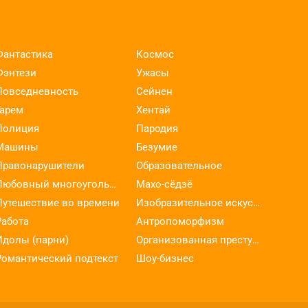
Фантастика
Космос
Фэнтези
Ужасы
Повседневность
Сейнен
Гарем
Хентай
Полиция
Пародия
Машины
Безумие
Правонарушители
Образовательное
Любовный многоугольник
Махо-сёдзё
Путешествие во времени
Изобразительное искусство
Работа
Антропоморфизм
Идолы (парни)
Организованная преступность
Романтический подтекст
Шоу-бизнес