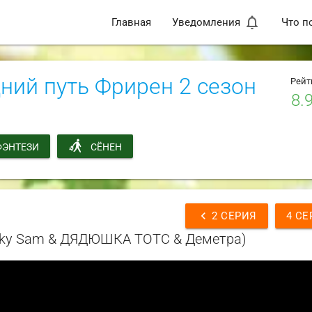
notifications_none
Главная
Уведомления
Что п
ий путь Фрирен 2 сезон
Рейт
8.
ФЭНТЕЗИ
СЁНЕН
chevron_left
2 СЕРИЯ
4 СЕ
ucky Sam & ДЯДЮШКА ТОТС & Деметра)