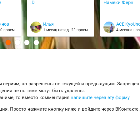
е
:D
Намеки Ферн
инов
Илья
ACE KyoUn
0 просмотров
1 месяц назад
23 просмотра
4 месяца на
 сериям, но разрешены по текущей и предыдущим. Запреще
ения не по теме могут быть удалены.
 аниме, то вместо комментария
напишите через эту форму
ция. Просто нажмите кнопку ниже и войдите через ВКонтакте.