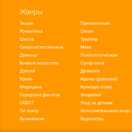
Жанры
Экшен
Приключения
Романтика
Сёнен
Школа
Триллер
Сверхъестественное
Меха
Демоны
Психологическое
Боевые искусства
Супер сила
Дзёсей
Детектив
Кровь
Идолы (девушки)
Медицина
Культура отаку
Городское фэнтези
Злодейки
CGDCT
Уход за детьми
Гэг юмор
Исполнит
Выживание
Видеоигры