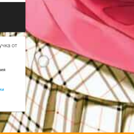
учка от
рия
ии