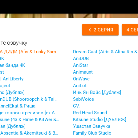
chevron_left
2 СЕРИЯ
4 СЕ
те озвучку:
КОМНАТА ДИДИ (Afis & Lucky Sam & ДЯДЮШКА ТОТС & Деметра)
4K
AniDUB
ая банда 4K
AniStar
st
Animaunt
 | AniLiberty
OnWave
oject
AniLot
nd [Дубляж]
Инь Ян Войс [Дубляж]
AniDragonDUB (Shooroopchik & TaiberDUB)
SebiVoice
nnelEkat & Риша
CV.
Кладбище топовых релизов [ex.AniMedia] (FlameNik & Kashi)
Red Head Sound
Shiroi Kitsune (43 & Hime & KitWei & LostChapter & Meinn & Mesui & Neo & ne_zabava & NikosikKokosik)
Kitsune Studio [ДУБЛЯЖ]
ая [Дубляж]
Ушастая Озвучка
AniBaza (Absentia & Akemitsuki & Bvia & Dancel & Megera & Pandora & Redmaster & Sedrix)
Family Club Studio