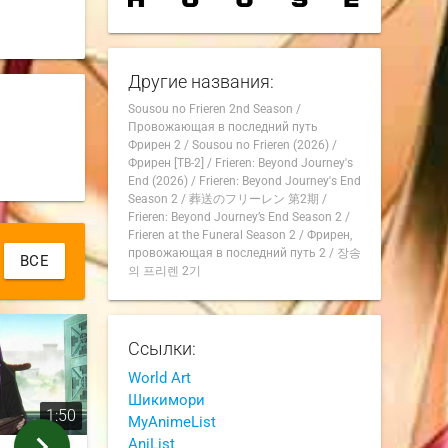
Другие названия:
Sousou no Frieren 2nd Season
/
Провожающая в последний путь
Фрирен 2
/
Sousou no Frieren (2026)
/
Фрирен [ТВ-2]
/
Frieren: Beyond Journey's
End (2026)
/
Frieren: Beyond Journey's End
Season 2
/
葬送のフリーレン 第2期
/
Frieren: Beyond Journey’s End Season 2
/
Frieren at the Funeral Season 2
/
Фрирен,
провожающая в последний путь 2
/
장송
ВСЕ
의 프리렌 2기
Ссылки:
World Art
Шикимори
1:50
1:13
MyAnimeList
chevron_right
AniList