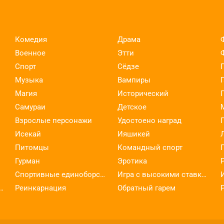
Комедия
Драма
Военное
Этти
Спорт
Сёдзе
Музыка
Вампиры
Магия
Исторический
Самураи
Детское
Взрослые персонажи
Удостоено наград
Исекай
Ияшикей
Питомцы
Командный спорт
Гурман
Эротика
Спортивные единоборства
Игра с высокими ставками
ельское искусство
Реинкарнация
Обратный гарем