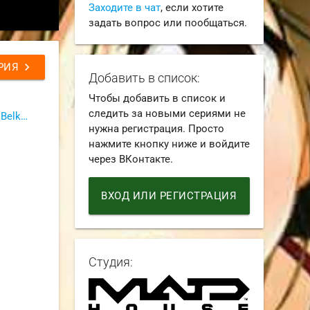
Заходите в чат
, если хотите
задать вопрос или пообщаться.
chevron_right
РИЯ
Добавить в список:
Чтобы добавить в список и
следить за новыми сериями не
Dream Cast (Airis & Alina Rin & Belka & Gecep & Indominus Rex & Just_Vlad & Ket & Mirona & Orru & SteycheR)
нужна регистрация. Просто
нажмите кнопку ниже и войдите
через ВКонтакте.
ВХОД ИЛИ РЕГИСТРАЦИЯ
Студия: