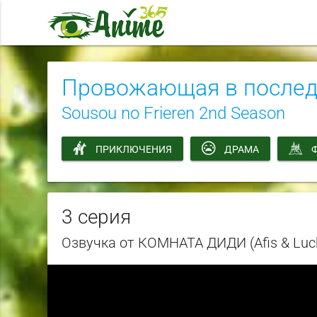
Провожающая в последн
Sousou no Frieren 2nd Season
ПРИКЛЮЧЕНИЯ
ДРАМА
3 серия
Озвучка от КОМНАТА ДИДИ (Afis & L