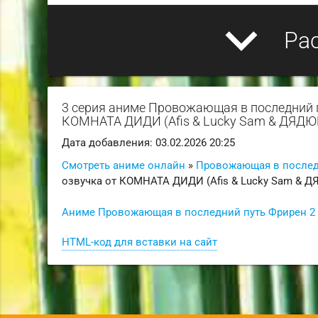
expand_more
Ра
3 серия аниме Провожающая в последний пу
КОМНАТА ДИДИ (Afis & Lucky Sam & ДЯДЮ
Дата добавления: 03.02.2026 20:25
Смотреть аниме онлайн
»
Провожающая в последни
озвучка от КОМНАТА ДИДИ (Afis & Lucky Sam & 
Аниме Провожающая в последний путь Фрирен 2 се
HTML-код для вставки на сайт