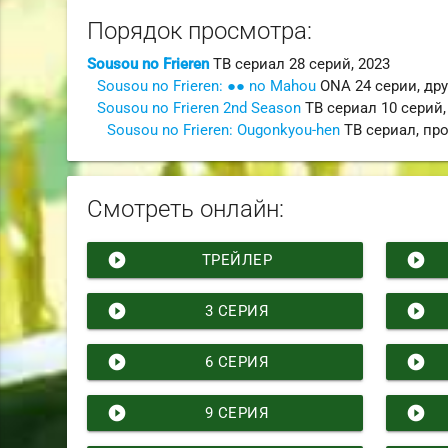
Порядок просмотра:
Sousou no Frieren
ТВ сериал
28 серий,
2023
Sousou no Frieren: ●● no Mahou
ONA
24 серии,
дру
Sousou no Frieren 2nd Season
ТВ сериал
10 серий
Sousou no Frieren: Ougonkyou-hen
ТВ сериал
,
пр
Смотреть онлайн:
play_circle_filled
play_circle_filled
ТРЕЙЛЕР
play_circle_filled
play_circle_filled
3 СЕРИЯ
play_circle_filled
play_circle_filled
6 СЕРИЯ
play_circle_filled
play_circle_filled
9 СЕРИЯ