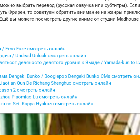
можно выбрать перевод (русская озвучка или субтитры). Есл
ть Фрирен, то советуем обратить внимание на жанры приклю
. Ещё вы можете посмотреть другие аниме от студии Madhouse 
 / Emo Faze смотреть онлайн
дача / Undead Unluck смотреть онлайн
ятьсот девяносто девятого уровня к Ямаде / Yamada-kun to L
ама Dengeki Bunko / Boogiepop Dengeki Bunko CMs смотреть о
iaotian Qun De Richang Shenghuo смотреть онлайн
eason 2 смотреть онлайн
uzhou Piaomiao Lu смотреть онлайн
zu no Sei: Kappa Hyakuzu смотреть онлайн