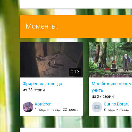
Моменты:
0:13
Фрирен как всегда
Мне больше нечему
из 23 серии
учить
из 27 серии
Kotrieren
Gurino Doraru
1 неделя назад
22 просмотра
3 недели назад