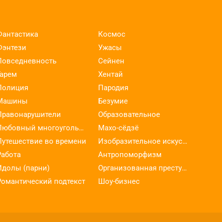
Фантастика
Космос
Фэнтези
Ужасы
Повседневность
Сейнен
Гарем
Хентай
Полиция
Пародия
Машины
Безумие
Правонарушители
Образовательное
Любовный многоугольник
Махо-сёдзё
Путешествие во времени
Изобразительное искусство
Работа
Антропоморфизм
Идолы (парни)
Организованная преступность
Романтический подтекст
Шоу-бизнес