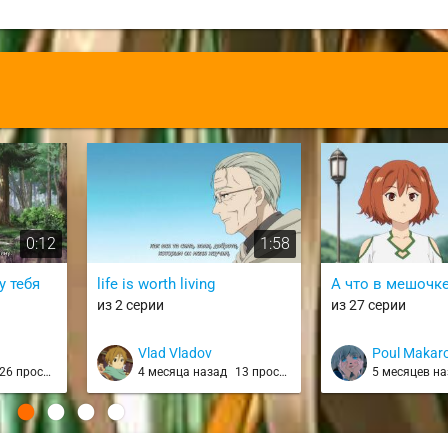
0:12
1:58
 тебя
life is worth living
А что в мешочк
из 2 серии
из 27 серии
Vlad Vladov
Poul Makar
26 просмотров
4 месяца назад
13 просмотров
5 месяцев н