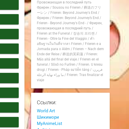
Провожающая в последний путь
Фрирен
/
Sousou no Frieren
/
葬送のフリ
ーレン
/
Frieren: Beyond Journey's End
/
Фрирен
/
Frieren: Beyond Journey’s End
/
Frieren - Beyond Journey's End -
/
Фрирен,
провожающая в последний путь
/
Frieren at the Funeral
/
장송의 프리렌
/
Frieren - Oltre la Fine del Viaggio
/
คำ
อธิษฐานในวันที่จากลา Frieren
/
Frieren e a
Jornada para o Além
/
Frieren – Nach dem
Ende der Reise
/
葬送的芙莉蓮
/
Frieren:
Más allá del final del viaje
/
Frieren en el
funeral
/
Sōsō no Furīren
/
Frieren. U kresu
drogi
/
Frieren - Pháp sư tiễn táng
/
فريرن:
ما وراء نهاية الرحلة
/
Frieren: Tras finalizar el
viaje
Ссылки:
World Art
Шикимори
MyAnimeList