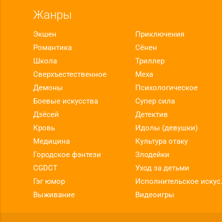
Жанры
Экшен
Приключения
Романтика
Сёнен
Школа
Триллер
Сверхъестественное
Меха
Демоны
Психологическое
Боевые искусства
Супер сила
Дзёсей
Детектив
Кровь
Идолы (девушки)
Медицина
Культура отаку
Городское фэнтези
Злодейки
CGDCT
Уход за детьми
Гэг юмор
Исполнит
Выживание
Видеоигры