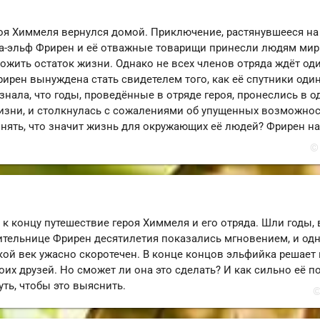
оя Химмеля вернулся домой. Приключение, растянувшееся на
а-эльф Фрирен и её отважные товарищи принесли людям мир
ожить остаток жизни. Однако не всех членов отряда ждёт од
рирен вынуждена стать свидетелем того, как её спутники один
нала, что годы, проведённые в отряде героя, пронеслись в о
изни, и столкнулась с сожалениями об упущенных возможнос
онять, что значит жизнь для окружающих её людей? Фрирен н
©
к концу путешествие героя Химмеля и его отряда. Шли годы, 
жительнице Фрирен десятилетия показались мгновением, и од
ской век ужасно скоротечен. В конце концов эльфийка решает
их друзей. Но сможет ли она это сделать? И как сильно её п
ть, чтобы это выяснить.
©