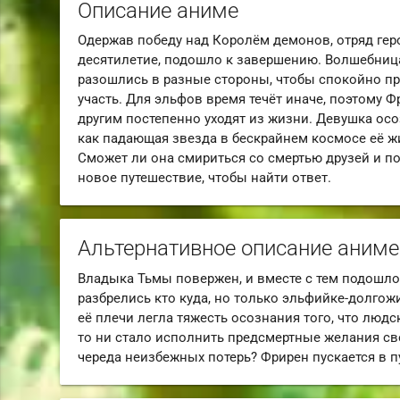
Описание аниме
Одержав победу над Королём демонов, отряд гер
десятилетие, подошло к завершению. Волшебниц
разошлись в разные стороны, чтобы спокойно пр
участь. Для эльфов время течёт иначе, поэтому Ф
другим постепенно уходят из жизни. Девушка осоз
как падающая звезда в бескрайнем космосе её ж
Сможет ли она смириться со смертью друзей и п
новое путешествие, чтобы найти ответ.
Альтернативное описание аниме
Владыка Тьмы повержен, и вместе с тем подошло 
разбрелись кто куда, но только эльфийке-долго
её плечи легла тяжесть осознания того, что люд
то ни стало исполнить предсмертные желания сво
череда неизбежных потерь? Фрирен пускается в пу