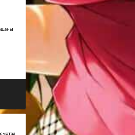
рещены
осмотра