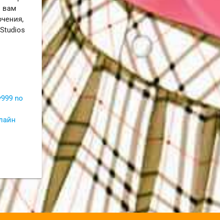
и вам
чения,
Studios
v999 no
нлайн