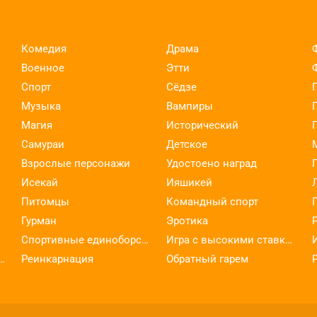
Комедия
Драма
Военное
Этти
Спорт
Сёдзе
Музыка
Вампиры
Магия
Исторический
Самураи
Детское
Взрослые персонажи
Удостоено наград
Исекай
Ияшикей
Питомцы
Командный спорт
Гурман
Эротика
Спортивные единоборства
Игра с высокими ставками
ельское искусство
Реинкарнация
Обратный гарем