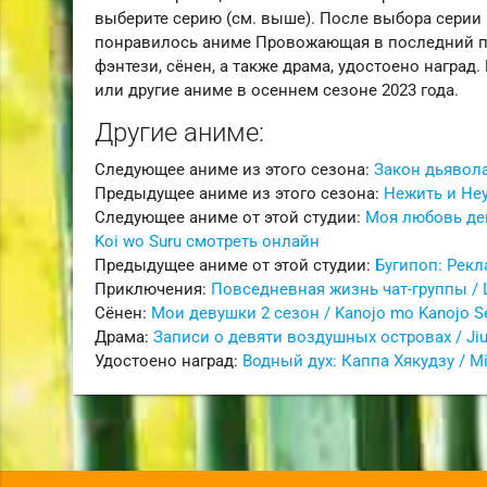
выберите серию (см. выше). После выбора серии 
понравилось аниме Провожающая в последний пу
фэнтези, сёнен, а также драма, удостоено наград
или другие аниме в осеннем сезоне 2023 года.
Другие аниме:
Следующее аниме из этого сезона:
Закон дьявола
Предыдущее аниме из этого сезона:
Нежить и Неу
Следующее аниме от этой студии:
Моя любовь дев
Koi wo Suru смотреть онлайн
Предыдущее аниме от этой студии:
Бугипоп: Рекл
Приключения:
Повседневная жизнь чат-группы / L
Сёнен:
Мои девушки 2 сезон / Kanojo mo Kanojo S
Драма:
Записи о девяти воздушных островах / Ji
Удостоено наград:
Водный дух: Каппа Хякудзу / Mi