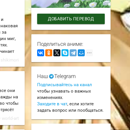
ДОБАВИТЬ ПЕРЕВОД
 и
инаковая
 за
дин миг,
Поделиться аниме:
тях.
ачинает
 shikimori
Наш
Telegram
Подписывайтесь на канал
все они
чтобы узнавать о важных
нажды на
изменениях.
 во чтобы
Заходите в чат
, если хотите
отрясёт
задать вопрос или пообщаться.
 world-art