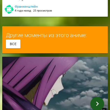
Франкенштейн
4 года назад
25 просмотров
Другие моменты из этого аниме:
ВСЕ
chevron_right