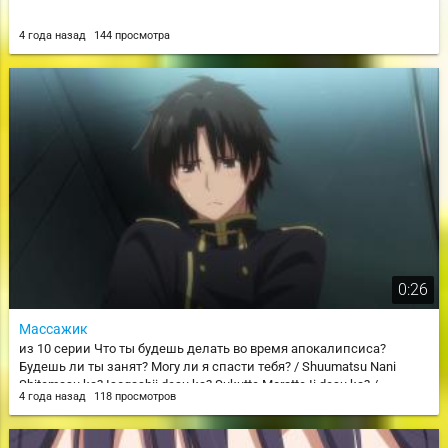
4 года назад
144 просмотра
0:26
Массажик
из 10 серии Что ты будешь делать во время апокалипсиса?
Будешь ли ты занят? Могу ли я спасти тебя? / Shuumatsu Nani
Shitemasu ka? Isogashii desu ka? Sukutte Moratte Ii desu ka? /
4 года назад
118 просмотров
WorldEnd