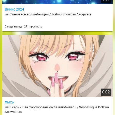
Винкс 2024
из Становясь волшебницей / Mahou Shoujo ni Akogarete
2 года назад
271 просмотр
0:02
Хыхы
из 3 серии Эта фарфоровая кукла влюбилась / Sono Bisque Doll wa
Koi wo Suru