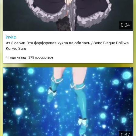
0:04
invite
из 3 серии Эта фарфоровая кукла влюбилась / Sono Bisque Doll wa
Koi wo Suru
4 года назад
275 просмотров
0:37