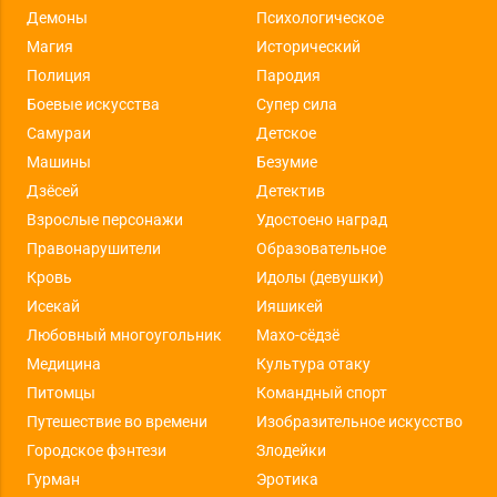
Демоны
Психологическое
Магия
Исторический
Полиция
Пародия
Боевые искусства
Супер сила
Самураи
Детское
Машины
Безумие
Дзёсей
Детектив
Взрослые персонажи
Удостоено наград
Правонарушители
Образовательное
Кровь
Идолы (девушки)
Исекай
Ияшикей
Любовный многоугольник
Махо-сёдзё
Медицина
Культура отаку
Питомцы
Командный спорт
Путешествие во времени
Изобразительное искусство
Городское фэнтези
Злодейки
Гурман
Эротика