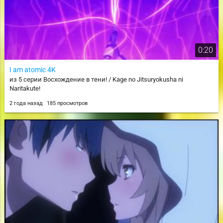
0:20
I am atomic 4K
из 5 серии Восхождение в тени! / Kage no Jitsuryokusha ni
Naritakute!
2 года назад
185 просмотров