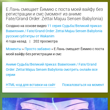
Е Лань смещает Ёимию с поста моей вайфу без
регистрации и смс (момент из аниме
Fate/Grand Order: Zettai Majuu Sensen Babylonia)
Создано на основе видео
11 серия Судьба/Великий приказ:
Вавилония / Fate/Grand Order: Zettai Majuu Sensen Babylonia
русские субтитры от Wakanim
4 года назад
|
202 просмотра
Моменты
»
Просто забавно
» Е Лань смещает Ёимию с поста
моей вайфу без регистрации и смс
Аниме Судьба/Великий приказ: Вавилония / Fate/Grand
Order: Zettai Majuu Sensen Babylonia смотреть онлайн все
серии
HTML-код для вставки на сайт
Пожаловаться на момент