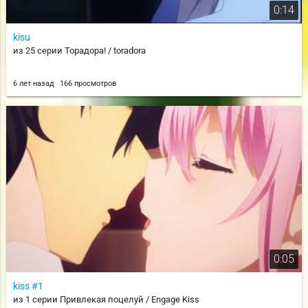
0:14
kisu
из 25 серии Торадора! / toradora
6 лет назад
166 просмотров
0:05
kiss #1
из 1 серии Привлекая поцелуй / Engage Kiss