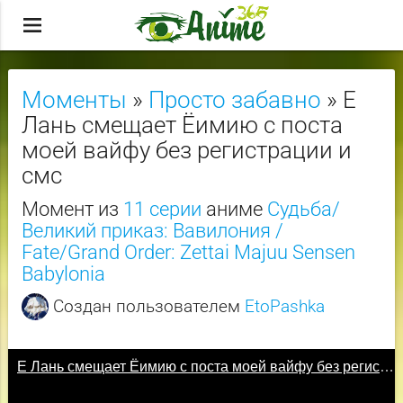
menu
Моменты
»
Просто забавно
» Е
Лань смещает Ёимию с поста
моей вайфу без регистрации и
смс
Момент из
11 серии
аниме
Судьба/
Великий приказ: Вавилония /
Fate/Grand Order: Zettai Majuu Sensen
Babylonia
Создан пользователем
EtoPashka