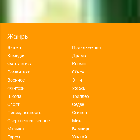
Жанры
Экшен
Приключения
Комедия
Драма
Фантастика
Космос
Романтика
Сёнен
Военное
Этти
Фэнтези
Ужасы
Школа
Триллер
Спорт
Сёдзе
Повседневность
Сейнен
Сверхъестественное
Меха
Музыка
Вампиры
Гарем
Хентай