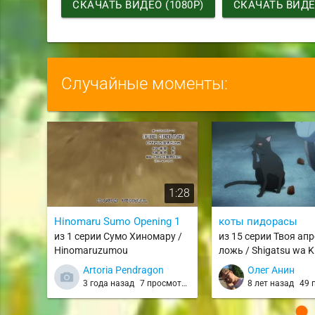
СКАЧАТЬ ВИДЕО (1080P)
СКАЧАТЬ ВИДЕО
Случайные моменты:
1:28
Hinomaru Sumo Opening 1
коты пидорасы
из 1 серии Сумо Хиномару /
из 15 серии Твоя ап
Hinomaruzumou
ложь / Shigatsu wa K
Uso / kimiuso
Artoria Pendragon
Олег Анин
3 года назад
7 просмотров
8 лет назад
49 п