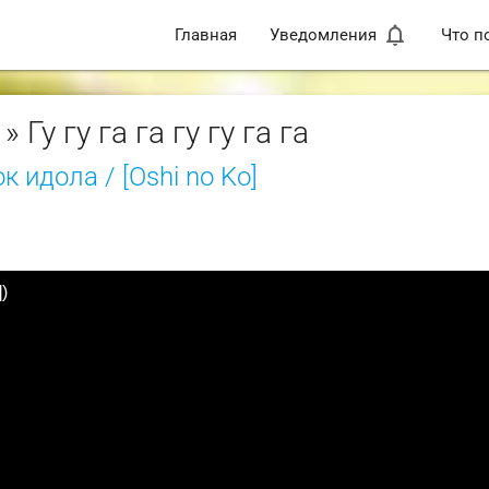
notifications_none
Главная
Уведомления
Что п
» Гу гу га га гу гу га га
к идола / [Oshi no Ko]