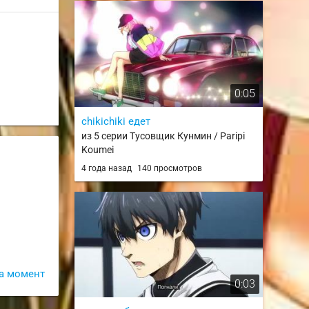
0:05
chikichiki едет
из 5 серии Тусовщик Кунмин / Paripi
Koumei
4 года назад
140 просмотров
а момент
0:03