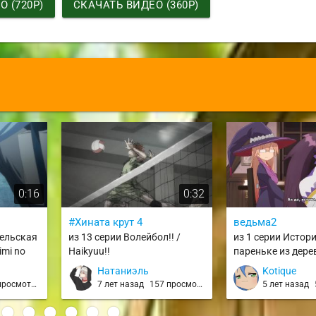
 (720P)
СКАЧАТЬ ВИДЕО (360P)
0:16
0:32
#Хината крут 4
ведьма2
рельская
из 13 серии Волейбол!! /
из 1 серии Истори
imi no
Haikyuu!!
пареньке из дере
расположенной п
Натаниэль
Kotique
сложнейшим подз
росмотров
7 лет назад
157 просмотров
5 лет назад
Tatoeba Last Dun
Mura no Shounen 