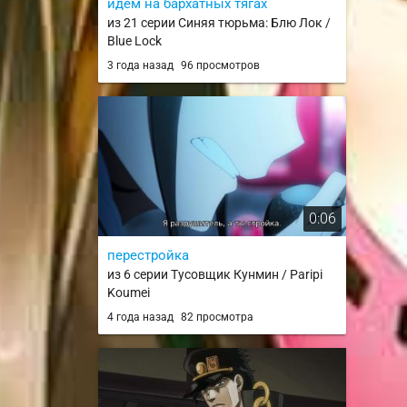
идем на бархатных тягах
из 21 серии Синяя тюрьма: Блю Лок /
Blue Lock
3 года назад
96 просмотров
0:06
перестройка
из 6 серии Тусовщик Кунмин / Paripi
Koumei
4 года назад
82 просмотра