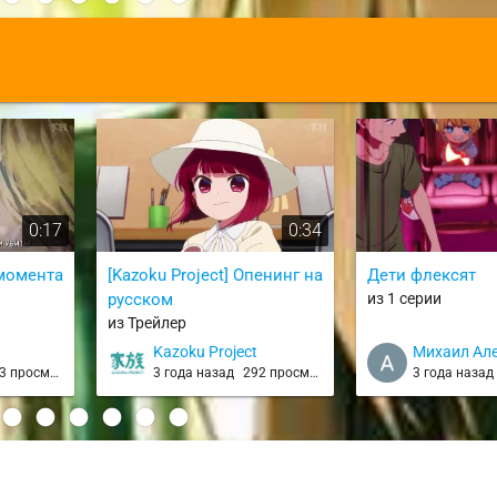
Machi de Kurasu 
Monogatari
:
0:17
0:34
 момента
[Kazoku Project] Опенинг на
Дети флексят
русском
из 1 серии
из Трейлер
Kazoku Project
Михаил Ал
 просмотров
3 года назад
292 просмотра
3 года наза