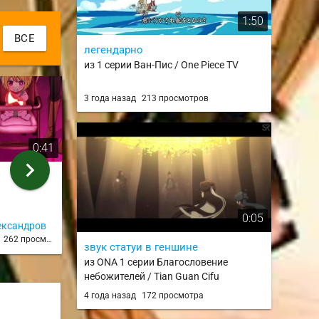
Youna
1:50
ВСЕ
легендарно
из 1 серии Ван-Пис / One Piece TV
3 года назад
213 просмотров
0:41
0:24
chevron_right
танцы
Невероятное
из 1 серии
перевоплоще
Прекрасная 
0:05
сцена просто
ександров
Зюзя
andrey2
завораживае
д
262 просмотра
3 года назад
240 просмотров
3 года н
звук статуи в геншине
из 7 серии
из ONA 1 серии Благословение
небожителей / Tian Guan Cifu
4 года назад
172 просмотра