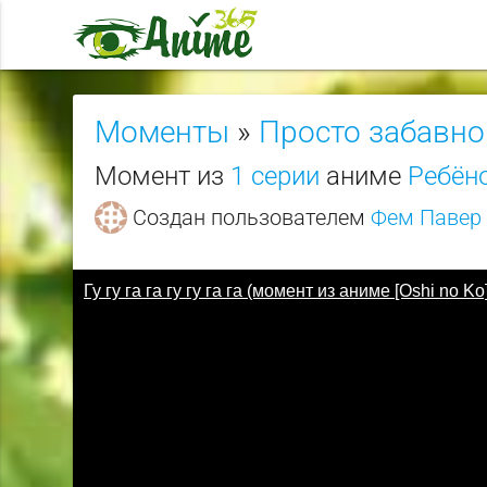
Моменты
»
Просто забавно
Момент из
1 серии
аниме
Ребёно
Создан пользователем
Фем Павер