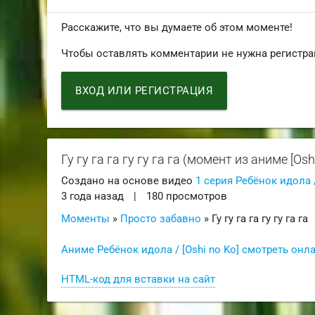
Расскажите, что вы думаете об этом моменте!
Чтобы оставлять комментарии не нужна регистра
ВХОД ИЛИ РЕГИСТРАЦИЯ
Гу гу га га гу гу га га (момент из аниме [Osh
Создано на основе видео
1 серия Ребёнок идола /
3 года назад
|
180 просмотров
Моменты
»
Просто забавно
» Гу гу га га гу гу га га
Аниме Ребёнок идола / [Oshi no Ko] смотреть онл
HTML-код для вставки на сайт