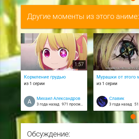
Другие моменты из этого аниме
1:57
Кормление грудью
Мурашки от этого
из 1 серии
из 1 серии
Михаил Александров
Славик
3 года назад
971 просмотр
3 года назад
513
Обсуждение: