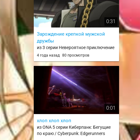
0:31
Зарождение крепкой мужской
дружбы
из 3 серии Невероятное приключение
ДжоДжо: Рыцари звёздной пыли /
4 года назад
80 просмотров
JoJo no Kimyou na Bouken Part 3:
Stardust Crusaders / jojo2
0:01
хлоп хлоп хлоп
из ONA 5 серии Киберпанк: Бегущие
по краю / Cyberpunk: Edgerunners