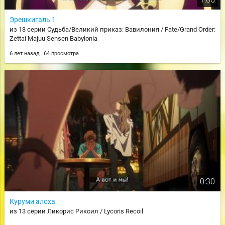
Эрешкигаль 1
из 13 серии Судьба/Великий приказ: Вавилония / Fate/Grand Order:
Zettai Majuu Sensen Babylonia
6 лет назад
64 просмотра
0:30
Куруми алоха
из 13 серии Ликорис Рикоил / Lycoris Recoil