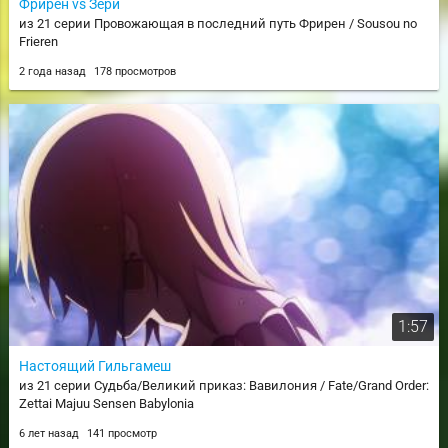
Фрирен vs Зери
из 21 серии Провожающая в последний путь Фрирен / Sousou no
Frieren
2 года назад
178 просмотров
1:57
Настоящий Гильгамеш
из 21 серии Судьба/Великий приказ: Вавилония / Fate/Grand Order:
Zettai Majuu Sensen Babylonia
6 лет назад
141 просмотр