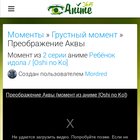
menu
Моменты
»
Грустный момент
»
Преображение Аквы
Момент из
2 серии
аниме
Ребёнок
идола / [Oshi no Ko]
Создан пользователем
Mordred