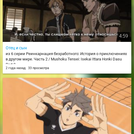
4:59
Отец и сын
из 6 серии Реинкарнация безработного: История о приключениях
в другом мире. Часть 2 / Mushoku Tensei: Isekai Ittara Honki Dasu
Part 2
2 года назад
33 просмотра