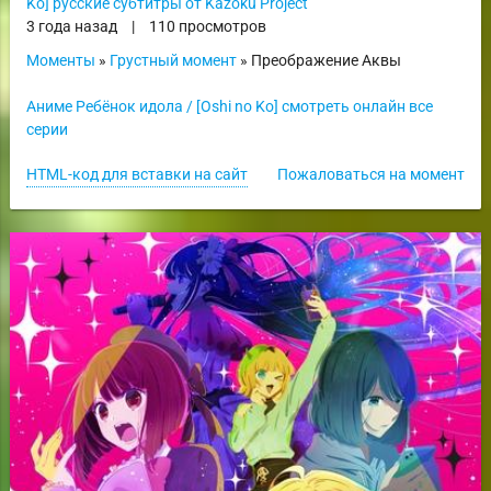
Ko] русские субтитры от Kazoku Project
3 года назад
|
110 просмотров
Моменты
»
Грустный момент
» Преображение Аквы
Аниме Ребёнок идола / [Oshi no Ko] смотреть онлайн все
серии
HTML-код для вставки на сайт
Пожаловаться на момент