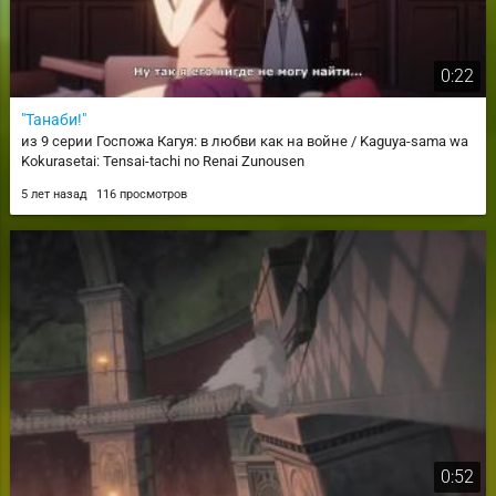
0:22
"Танаби!"
из 9 серии Госпожа Кагуя: в любви как на войне / Kaguya-sama wa
Kokurasetai: Tensai-tachi no Renai Zunousen
5 лет назад
116 просмотров
0:52