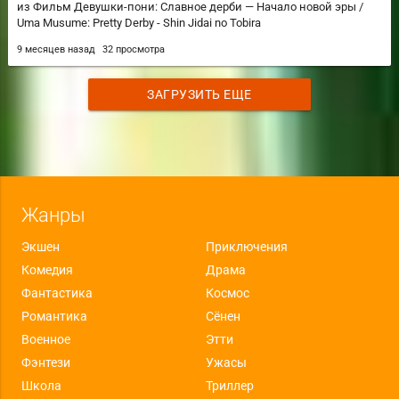
из Фильм Девушки-пони: Славное дерби — Начало новой эры /
Uma Musume: Pretty Derby - Shin Jidai no Tobira
9 месяцев назад
32 просмотра
ЗАГРУЗИТЬ ЕЩЕ
Жанры
Экшен
Приключения
Комедия
Драма
Фантастика
Космос
Романтика
Сёнен
Военное
Этти
Фэнтези
Ужасы
Школа
Триллер