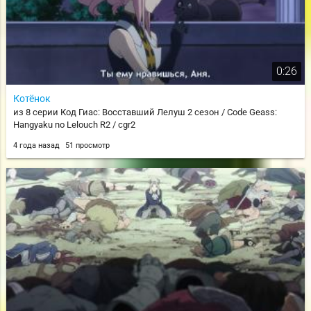
0:26
Котёнок
из 8 серии Код Гиас: Восставший Лелуш 2 сезон / Code Geass:
Hangyaku no Lelouch R2 / cgr2
4 года назад
51 просмотр