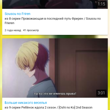
1:15
Sousou no Friren
из 8 серии Провожающая в последний путь Фрирен / Sousou no
Frieren
2 года назад
41 просмотр
3:01
Больше никакого веселья
из 9 серии Ребёнок идола 2 сезон / [Oshi no Ko] 2nd Season