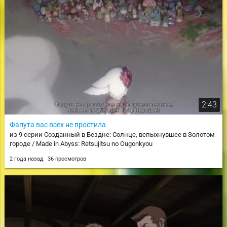
2:43
Фапута вас всех не простила
из 9 серии Созданный в Бездне: Солнце, вспыхнувшее в Золотом
городе / Made in Abyss: Retsujitsu no Ougonkyou
2 года назад
36 просмотров