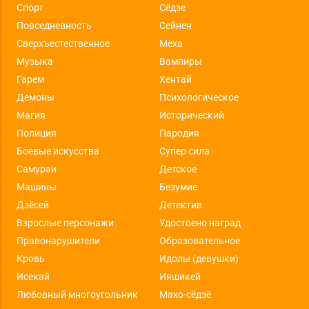
Спорт
Сёдзе
Повседневность
Сейнен
Сверхъестественное
Меха
Музыка
Вампиры
Гарем
Хентай
Демоны
Психологическое
Магия
Исторический
Полиция
Пародия
Боевые искусства
Супер сила
Самураи
Детское
Машины
Безумие
Дзёсей
Детектив
Взрослые персонажи
Удостоено наград
Правонарушители
Образовательное
Кровь
Идолы (девушки)
Исекай
Ияшикей
Любовный многоугольник
Махо-сёдзё