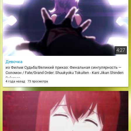
4:27
Девочка
из Фильм Судьба/Великий приказ: Финальная сингулярность —
Соломон / Fate/Grand Order: Shuukyoku Tokuiten - Kani Jikan Shinden
Solomon
4 года назад
73 просмотра