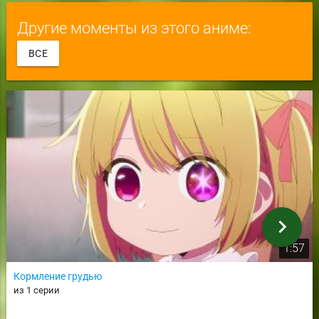
Другие моменты из этого аниме:
ВСЕ
chevron_right
1:57
Кормление грудью
из 1 серии