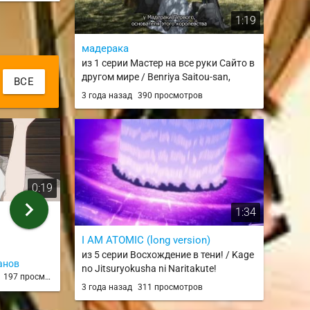
1:19
мадерака
из 1 серии Мастер на все руки Сайто в
другом мире / Benriya Saitou-san,
ВСЕ
Isekai ni Iku
3 года назад
390 просмотров
0:19
1:49
chevron_right
1:34
Фрирен vs Зери
А это на гиф
из 21 серии
из 6 серии
I AM ATOMIC (long version)
из 5 серии Восхождение в тени! / Kage
анов
Mordred
アレッ
no Jitsuryokusha ni Naritakute!
д
197 просмотров
2 года назад
178 просмотров
2 года н
3 года назад
311 просмотров