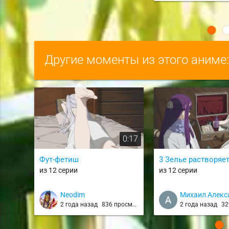
Другие моменты из этого аниме
0:17
Фут-фетиш
3 Зелье растворяе
из 12 серии
из 12 серии
Neodim
Михаил Алекс
2 года назад
836 просмотров
2 года назад
329