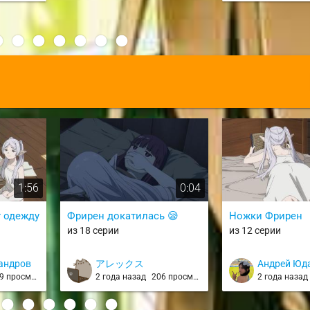
:
1:56
0:04
т одежду
Фрирен докатилась 😪
Ножки Фрирен
из 18 серии
из 12 серии
андров
アレックス
Андрей Юд
 просмотров
2 года назад
206 просмотров
2 года наза