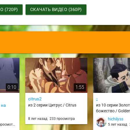
 (720P)
СКАЧАТЬ ВИДЕО (360P)
0:10
1:55
citrus2
;;
 на
из 2 серии Цитрус / Citrus
из 10 серии Золо
божество / Golde
ный
8 лет назад
233 просмотра
hichilyss
isuru
росмотров
5 лет назад