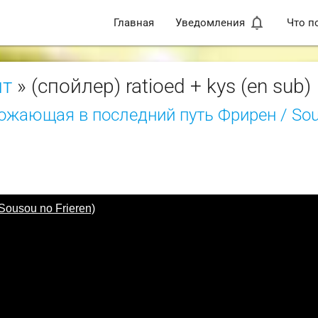
notifications_none
Главная
Уведомления
Что п
нт
» (спойлер) ratioed + kys (en sub)
ожающая в последний путь Фрирен / So