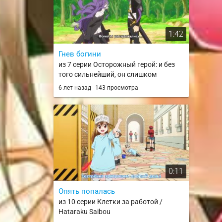
1:42
Гнев богини
из 7 серии Осторожный герой: и без
того сильнейший, он слишком
осторожен! / Shinchou Yuusha: Kono
6 лет назад
143 просмотра
Yuusha ga Ore Tueee Kuse ni Shinchou
Sugiru
0:11
Опять попалась
из 10 серии Клетки за работой /
Hataraku Saibou