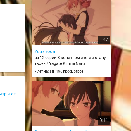
4:47
Yuu's room
из 12 серии В конечном счёте я стану
твоей / Yagate Kimi ni Naru
7 лет назад
196 просмотров
титры от
3:11