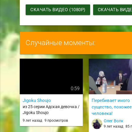
СКАЧАТЬ ВИДЕО (1080P)
СКАЧАТЬ ВИДЕО
Случайные моменты:
0:59
Jigoku Shoujo
Перебивает иного
из 25 серии Адская девочка /
существо, похожее
Jigoku Shoujo
человека!
из 3 серии Правиль
9 лет назад
9 просмотров
Олег Волк
ответ: «Кадо» / Seika
9 лет назад
85 п
Kado