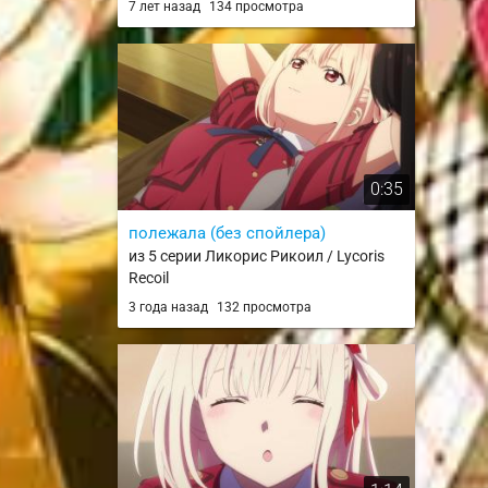
7 лет назад
134 просмотра
0:35
полежала (без спойлера)
из 5 серии Ликорис Рикоил / Lycoris
Recoil
3 года назад
132 просмотра