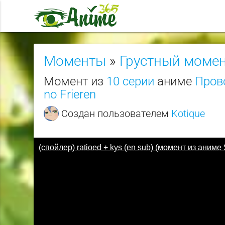
Моменты
»
Грустный моме
Момент из
10 серии
аниме
Пров
no Frieren
Создан пользователем
Kotique