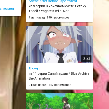
Scene after school sportsfest
из 9 серии В конечном счёте я стану
а момент
твоей / Yagate Kimi ni Naru
7 лет назад
190 просмотров
0:53
Лижет
из 11 серии Синий архив / Blue Archive
the Animation
2 года назад
147 просмотров