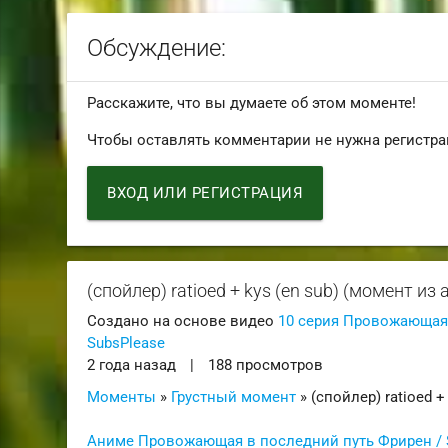
Обсуждение:
Расскажите, что вы думаете об этом моменте!
Чтобы оставлять комментарии не нужна регистра
ВХОД ИЛИ РЕГИСТРАЦИЯ
(спойлер) ratioed + kys (en sub) (момент из 
Создано на основе видео
10 серия Провожающая 
SubsPlease
2 года назад
|
188 просмотров
Моменты
»
Грустный момент
» (спойлер) ratioed + 
Аниме Провожающая в последний путь Фрирен / S