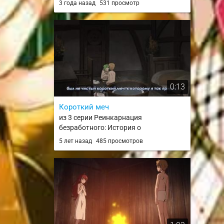
3 года назад
531 просмотр
0:13
Короткий меч
из 3 серии Реинкарнация
безработного: История о
приключениях в другом мире /
5 лет назад
485 просмотров
Mushoku Tensei: Isekai Ittara Honki
Dasu