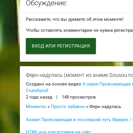
Обсуждение:
Расскажите, что вы думаете об этом моменте!
Чтобы оставлять комментарии не нужна регистра
ВХОД ИЛИ РЕГИСТРАЦИЯ
Ферн надулась (момент из аниме Sousou no 
Создано на основе видео
4 серия Провожающая в 
Crunchyroll
2 года назад
|
148 просмотров
Моменты
»
Просто забавно
» Ферн надулась
Аниме Провожающая в последний путь Фрирен / S
HTML-код для вставки на сайт