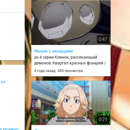
0:47
Мыши с мышцами
из 4 серии Клинок, рассекающий
демонов: Квартал красных фонарей /
Kimetsu no Yaiba: Yuukaku-hen
4 года назад
683 просмотра
 от
0:21
а момент