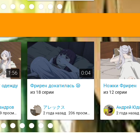
:
1:56
0:04
т одежду
Фрирен докатилась 😪
Ножки Фрирен
из 18 серии
из 12 серии
андров
アレックス
Андрей Юд
 просмотров
2 года назад
206 просмотров
2 года наза