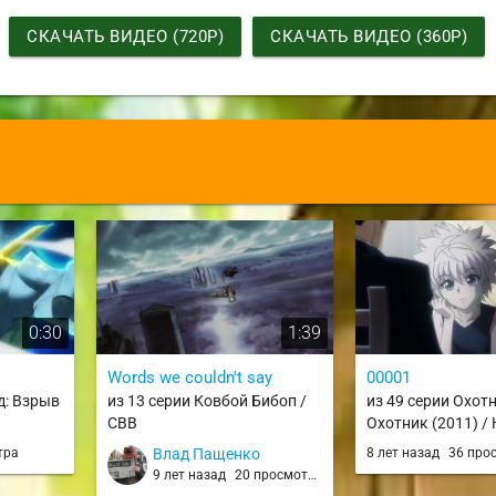
СКАЧАТЬ ВИДЕО (720P)
СКАЧАТЬ ВИДЕО (360P)
0:30
1:39
Words we couldn't say
00001
д: Взрыв
из 13 серии Ковбой Бибоп /
из 49 серии Охотн
CBB
Охотник (2011) / 
Hunter (2011)
тра
Влад Пащенко
8 лет назад
36 про
9 лет назад
20 просмотров