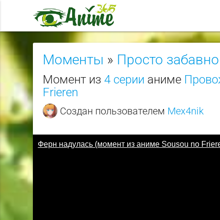
Моменты
»
Просто забавно
Момент из
4 серии
аниме
Прово
Frieren
Создан пользователем
Mex4nik