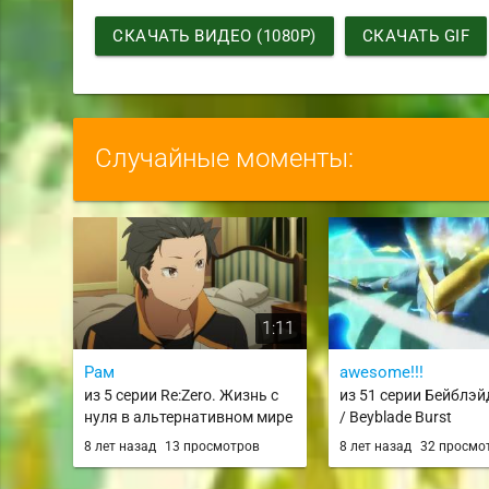
СКАЧАТЬ ВИДЕО (1080P)
СКАЧАТЬ GIF
Случайные моменты:
1:11
Рам
awesome!!!
из 5 серии Re:Zero. Жизнь с
из 51 серии Бейблэй
нуля в альтернативном мире
/ Beyblade Burst
/ Re:Zero kara Hajimeru Isekai
8 лет назад
13 просмотров
8 лет назад
32 просмо
Seikatsu / rezero