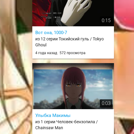
0:15
Вот она, 1000-7
из 12 серии Токийский гуль / Tokyo
Ghoul
4 года назад
572 просмотра
0:03
Улыбка Макимы
из 1 серии Человек-бензопила /
Chainsaw Man