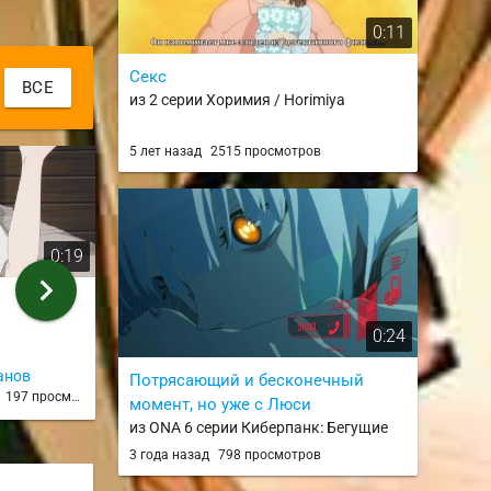
0:11
Секс
ВСЕ
из 2 серии Хоримия / Horimiya
5 лет назад
2515 просмотров
0:19
2:13
chevron_right
(спойлер) ratioed + kys (en
Фрирен vs Зе
sub)
из 21 серии
0:24
из 10 серии
анов
Kotique
Mordred
Потрясающий и бесконечный
д
197 просмотров
2 года назад
188 просмотров
2 года н
момент, но уже с Люси
из ONA 6 серии Киберпанк: Бегущие
по краю / Cyberpunk: Edgerunners
3 года назад
798 просмотров