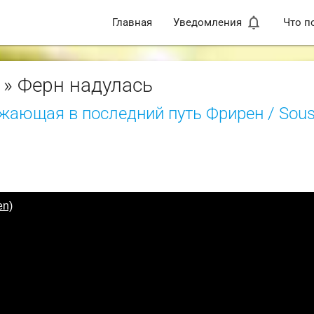
notifications_none
Главная
Уведомления
Что п
» Ферн надулась
жающая в последний путь Фрирен / Sous