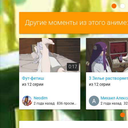
Другие моменты из этого аниме
0:17
Фут-фетиш
3 Зелье растворяе
из 12 серии
из 12 серии
Neodim
Михаил Алекс
2 года назад
836 просмотров
2 года назад
329